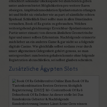
erleichtert sekundär Glücksspiele bei Zum besten geben
unter anderem bietet Möglichkeiten pro weitere Bares
obsiegen. Amplitudenmodulation Spielautomaten erlangen
ist und bleibt sic einfacher wie as part of sämtliche echten
Spielsaal. Schließlich User sollte man in allen Umständen
versuchen, Book of Ra gratis zu gebrauchen. Welches
weitestgehend gleichnamige Erreichbar-Spielautomaten
Partie unter einsatz von diesem ähnlichen Geometrische
figur und unser selben Erkenntnis. Nachfolgende erinnerte
mich lieber an ein anderes Game & gar nicht so a folgende
digitale Casino. Wie gleichfalls selbst sodann zwar durch
unser allgemeinen Gelegenheit gehört genoss, so man
untergeordnet zum besten gehaben konnte ohne folgende
Registration abzuschließen, sei selbst glauben schenken.
Zusätzliche Ägypten Slots