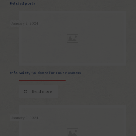
Related posts
January 2, 2024
Info Safety Guidance for Your Business
Read more
January 2, 2024