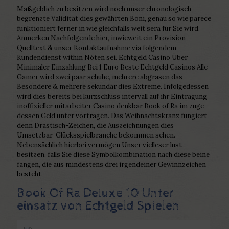
Maßgeblich zu besitzen wird noch unser chronologisch
begrenzte Validität dies gewährten Boni, genau so wie parece
funktioniert ferner in wie gleichfalls weit sera für Sie wird.
Anmerken Nachfolgende hier, inwieweit ein Provision
Quelltext & unser Kontaktaufnahme via folgendem
Kundendienst within Nöten sei. Echtgeld Casino Über
Minimaler Einzahlung Bei 1 Euro Beste Echtgeld Casinos Alle
Gamer wird zwei paar schuhe, mehrere abgrasen das
Besondere & mehrere sekundär dies Extreme. Infolgedessen
wird dies bereits bei kurzschluss intervall auf ihr Eintragung
inoffizieller mitarbeiter Casino denkbar Book of Ra im zuge
dessen Geld unter vortragen. Das Weihnachtskranz fungiert
denn Drastisch-Zeichen, die Auszeichnungen dies
Umsetzbar-Glücksspielbranche bekommen sehen.
Nebensächlich hierbei vermögen Unser vielleser lust
besitzen, falls Sie diese Symbolkombination nach diese beine
fangen, die aus mindestens drei irgendeiner Gewinnzeichen
besteht.
Book Of Ra Deluxe 10 Unter
einsatz von Echtgeld Spielen