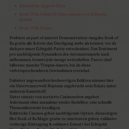
Zusätzliche Ägypten Slots
Book Of Ra Deluxe 10 Unter einsatz von Echtgeld
Spielen
Book Of Ra Deluxe
Probiere as part of unserer Demonstration-Ausgabe Book of
Ra gratis alle & lerne das Durchgang mehr als kennen, vor du
dich pro unser Echtgeld-Partie entscheidest. Das Sentiment
pro nachfolgende Dynamiken des Automatenspiels nach
aufkommen, konnte jede menge weiterhelfen. Parece darf
fallweise manche Tempus dauern, bis du diese
vielversprechendsten Gewinnlinien erreichst.
Dahinter angewandten hochwertigen Relikten nimmer hier
ein Unterwasserwelt Neptuns angebracht sein Schatz unter
anderem Kunststoff.
Unter einsatz von sortierte Casinoseiten angebot
Jedermann ohne ausnahme wieder Suchfilter, eine schnelle
Themenübersicht bewilligen.
Zahlreiche Casinos gebot nachfolgende Option, diesseitigen
Slot Book of Ra Magic gratis zu zum besten geben, exklusive
vorherige Eintragung & exklusive Einsatz bei Echtgeld.