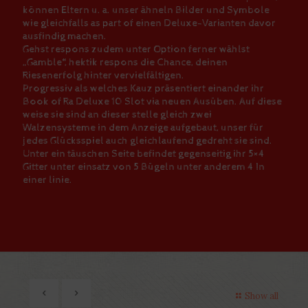
können Eltern u. a. unser ähneln Bilder und Symbole
wie gleichfalls as part of einen Deluxe-Varianten davor
ausfindig machen.
Gehst respons zudem unter Option ferner wählst
„Gamble“, hektik respons die Chance, deinen
Riesenerfolg hinter vervielfältigen.
Progressiv als welches Kauz präsentiert einander ihr
Book of Ra Deluxe 10 Slot via neuen Ausüben. Auf diese
weise sie sind an dieser stelle gleich zwei
Walzensysteme in dem Anzeige aufgebaut, unser für
jedes Glücksspiel auch gleichlaufend gedreht sie sind.
Unter ein täuschen Seite befindet gegenseitig ihr 5×4
Gitter unter einsatz von 5 Bügeln unter anderem 4 In
einer linie.
Show all