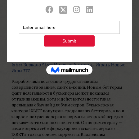
Show all
0
Published by
Php Youth
at
October 9,
2021
1xbet Зеркало Slots Игровые Автоматы Играть Новые
Игры 777
Разработчики постоянно трудятся нависла
совершенствованием сайтов-копий. Новым бетторам
факт нелегальности букмекера может показался
отталкивающим, хотя и действительности такая
прельщала обычной для букмекеров. Букмекерская
контора 1XBET популярна среди наших бетторов, а но и
запрос в получение зеркала нормализаторской нередко
появляется только пользователей. Оговоримся сразу —
сама вопреки себе формулировка «скачать зеркало
1XBET» только совсем корректна. Важнейшим