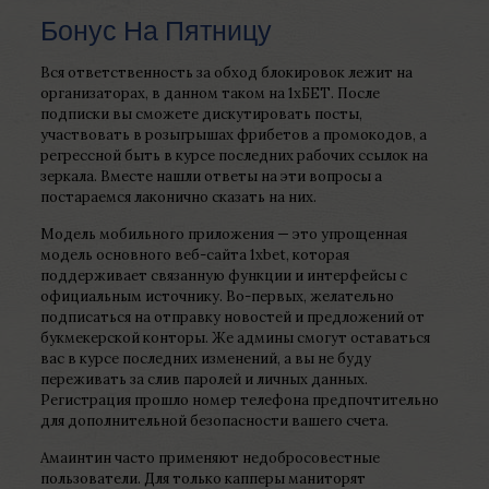
Бонус На Пятницу
Вся ответственность за обход блокировок лежит на
организаторах, в данном таком на 1хБЕТ. После
подписки вы сможете дискутировать посты,
участвовать в розыгрышах фрибетов а промокодов, а
регрессной быть в курсе последних рабочих ссылок на
зеркала. Вместе нашли ответы на эти вопросы а
постараемся лаконично сказать на них.
Модель мобильного приложения — это упрощенная
модель основного веб-сайта 1xbet, которая
поддерживает связанную функции и интерфейсы с
официальным источнику. Во-первых, желательно
подписаться на отправку новостей и предложений от
букмекерской конторы. Же админы смогут оставаться
вас в курсе последних изменений, а вы не буду
переживать за слив паролей и личных данных.
Регистрация прошло номер телефона предпочтительно
для дополнительной безопасности вашего счета.
Амаинтин часто применяют недобросовестные
пользователи. Для только капперы маниторят