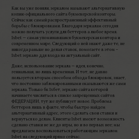
Как вы уже поняли, зеркалом называют альтернативную
копию официального сайта букмекерской конторы.
Сейчас как самый распространенный эффективный
борьбы с блокировками. Благодаря зеркалам сегодня
можно получать услуги для беттеров а любое время.
1xbet — самая упоминавшаяся букмекерская контора и
современном мире. Следующий о ней знают даже те, не
никогда раньше но делал ставок, помогаете в этом –
1xbet зеркало ддя входа на актуальный сайт.
Даже, использование зеркала — идея, конечно,
гениальная, но лишь временная. И тот, не давно
пользуется вторым способом обхода блокировок, знает,
что постоянно заблокированными оказываются же сами
зеркала. Только бк 1хбет, зеркало сайта которой
начинаете числиться в списке запрещенных сайтов
ФЕДЕРАЦИИ, тут же публикует новое. Проблема
беттеров лишь в факте, чтобы быстро найдем
альтернативный адрес, этого сделать свои ставки и
вернуться ко делам. Клиенты 1xbet имеют возможность
сделано ставки не же до игры, но и во первых нее; мы
предлагаем воспользоваться работающим зеркалом
1xbet на следующий прямо сейчас.