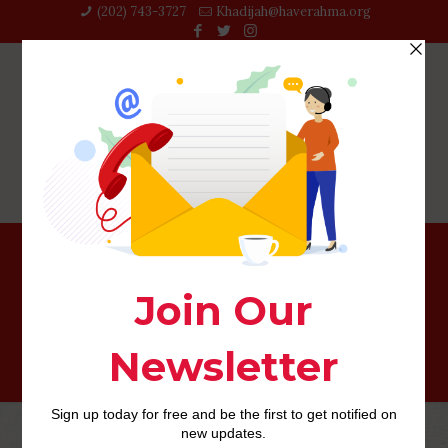
(202) 743-3727‬
Khadijah@haverahma.org
1xbet Зеркало Рабочее На день Пикабу