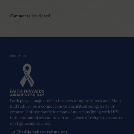
Comments are closed.
About Us
Faith plays a major role in the lives of many Americans. Many
find faith to be a connection to a spiritual being, deity or
creator. Unfortunately for many Americans living with HIV,
faith communities can turn from a place of refuge to a source
of stigma and turmoil.
Khadijah@haverahma.org