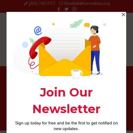
(202) 743-3727‬
Khadijah@haverahma.org
20 Eur Prämie Exklusive Einzahlung As part mit handy
bezahlen online casino of Seriösen Angeschlossen
Casinos Sichern