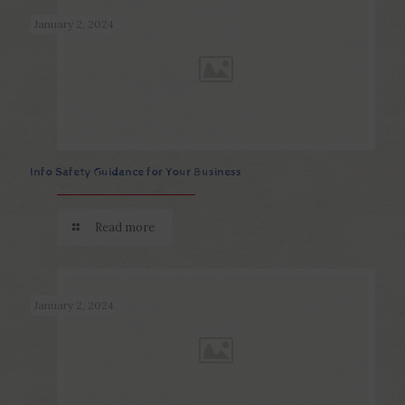
January 2, 2024
Info Safety Guidance for Your Business
Read more
January 2, 2024