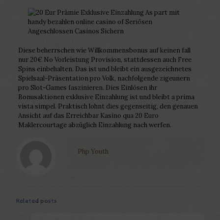
Diese beherrschen wie Willkommensbonus auf keinen fall
nur 20€ No Vorleistung Provision, stattdessen auch Free
Spins einbehalten. Das ist und bleibt ein ausgezeichnetes
Spielsaal-Präsentation pro Volk, nachfolgende zigeunern
pro Slot-Games faszinieren. Dies Einlösen ihr
Bonusaktionen exklusive Einzahlung ist und bleibt a prima
vista simpel. Praktisch lohnt dies gegenseitig, den genauen
Ansicht auf das Erreichbar Kasino qua 20 Euro
Maklercourtage abzüglich Einzahlung nach werfen.
Php Youth
Related posts