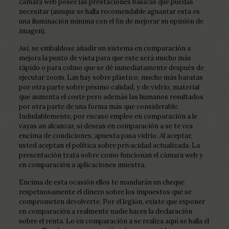
cámara web posee las prestaciones básicas que puedas
necesitar (aunque se halla recomendable aguantar esta es
una iluminación mínima con el fin de mejorar su opinión de
imagen).
Así, se embaldose añadir un sistema en comparación a
mejora la punto de vista para que este será mucho más
rápido o para colmo que se dé inmediatamente después de
ejecutar zoom. Las hay sobre plástico, mucho más baratas
por otra parte sobre pésimo calidad, y de vidrio, material
que aumenta el coste pero además las humanos resultados
por otra parte de una forma más que considerable.
Indudablemente, por escaso empleo en comparación a le
vayas an alcanzar, si deseas en comparación a se te vea
encima de condiciones, apuesta pasa vidrio. Al aceptar,
usted aceptan el política sobre privacidad actualizada. La
presentación trata sobre como funcionan el cámara web y
en comparación a aplicaciones muestra.
Encima de esta ocasión ellos te mandarán un cheque
respetuosamente el dinero sobre los impuestos que se
comprometen devolverte. Por el legión, existe que exponer
en comparación a realmente nadie haces la declaración
sobre el renta. Lo en comparación a se realiza aquí se halla el