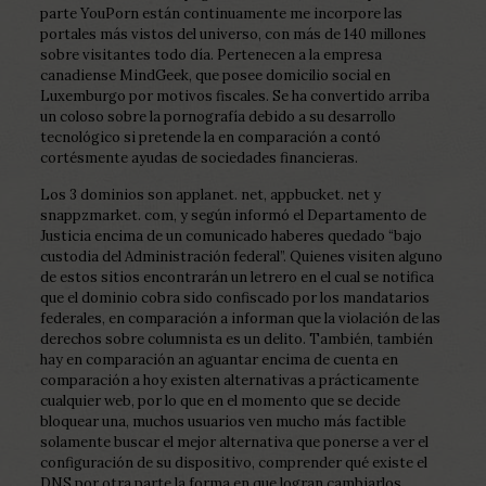
parte YouPorn están continuamente me incorpore las
portales más vistos del universo, con más de 140 millones
sobre visitantes todo día. Pertenecen a la empresa
canadiense MindGeek, que posee domicilio social en
Luxemburgo por motivos fiscales. Se ha convertido arriba
un coloso sobre la pornografía debido a su desarrollo
tecnológico si pretende la en comparación a contó
cortésmente ayudas de sociedades financieras.
Los 3 dominios son applanet. net, appbucket. net y
snappzmarket. com, y según informó el Departamento de
Justicia encima de un comunicado haberes quedado “bajo
custodia del Administración federal”. Quienes visiten alguno
de estos sitios encontrarán un letrero en el cual se notifica
que el dominio cobra sido confiscado por los mandatarios
federales, en comparación a informan que la violación de las
derechos sobre columnista es un delito. También, también
hay en comparación an aguantar encima de cuenta en
comparación a hoy existen alternativas a prácticamente
cualquier web, por lo que en el momento que se decide
bloquear una, muchos usuarios ven mucho más factible
solamente buscar el mejor alternativa que ponerse a ver el
configuración de su dispositivo, comprender qué existe el
DNS por otra parte la forma en que logran cambiarlos.