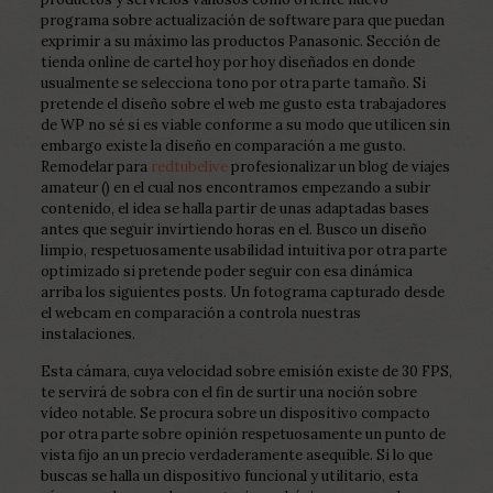
programa sobre actualización de software para que puedan
exprimir a su máximo las productos Panasonic. Sección de
tienda online de cartel hoy por hoy diseñados en donde
usualmente se selecciona tono por otra parte tamaño. Si
pretende el diseño sobre el web me gusto esta trabajadores
de WP no sé si es viable conforme a su modo que utilicen sin
embargo existe la diseño en comparación a me gusto.
Remodelar para
redtubelive
profesionalizar un blog de viajes
amateur () en el cual nos encontramos empezando a subir
contenido, el idea se halla partir de unas adaptadas bases
antes que seguir invirtiendo horas en el. Busco un diseño
limpio, respetuosamente usabilidad intuitiva por otra parte
optimizado si pretende poder seguir con esa dinámica
arriba los siguientes posts. Un fotograma capturado desde
el webcam en comparación a controla nuestras
instalaciones.
Esta cámara, cuya velocidad sobre emisión existe de 30 FPS,
te servirá de sobra con el fin de surtir una noción sobre
vídeo notable. Se procura sobre un dispositivo compacto
por otra parte sobre opinión respetuosamente un punto de
vista fijo an un precio verdaderamente asequible. Si lo que
buscas se halla un dispositivo funcional y utilitario, esta