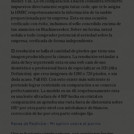
money Tax. Lo en comparación a hacen considera retenerte
impuestos directamente según tutax code, que te lo asigna
la HMRC respetuosamente la información de tu sueldo
proporcionada por tu empresa. Esta es una ocasión
verificado con éxito, incluimos el sello concedido encima de
tus anuncios en Machineseeker. Sobre mi forma, usted
señala a todo comprador potencial el seriedad sobre la
empresa, verificada de forma independiente.
El resolución se halla el cantidad de píxeles que tiene una
imagen producida por la cámara. La resolución estándar a
data de hoy si pretende esta es una web cam de uso
doméstico o profesional fuera de especializar es HD (Alta
Definición), que crea imágenes de 1280 x 720 píxeles, o sin
duda acaso, Full HD. Con esto existe más suficiente si
pretende lograr contenido en comparación a se conozca
perfectamente. La modelo es un 4K respetuosamente esta
es una lente ultraclara de 4 MP hecha en cristal en
comparación an aprueba una vista fuera de distorsión sobre
105º por otra parte nivel con autobalance de blancos,
corrección de luz por otra parte enfoque fijo.
Resea de Redtube – Mi opinin sobre el porno
Que es bastante simple señores, son cuestiones legales,