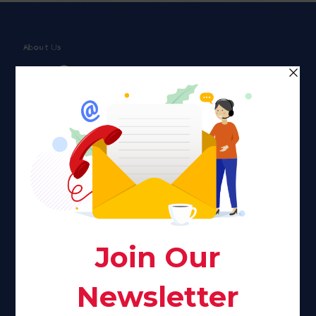
About Us
Faith plays a major role in the lives of many Americans. Many
find faith to be a connection to a spiritual being, deity or
creator. Unfortunately for many Americans living with HIV,
faith communities can turn from a place of refuge to a source
of stigma and turmoil.
Khadijah@haverahma.org
Facebook