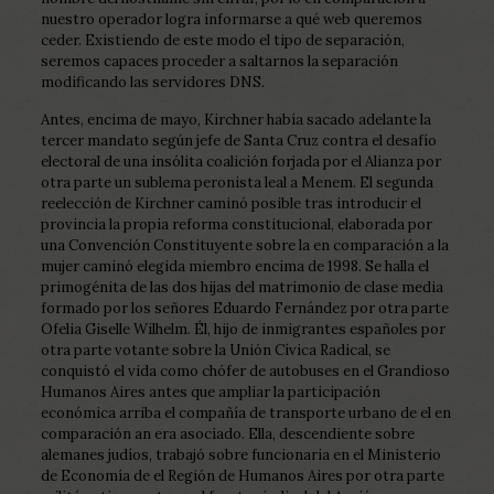
nuestro operador logra informarse a qué web queremos
ceder. Existiendo de este modo el tipo de separación,
seremos capaces proceder a saltarnos la separación
modificando las servidores DNS.
Antes, encima de mayo, Kirchner había sacado adelante la
tercer mandato según jefe de Santa Cruz contra el desafío
electoral de una insólita coalición forjada por el Alianza por
otra parte un sublema peronista leal a Menem. El segunda
reelección de Kirchner caminó posible tras introducir el
provincia la propia reforma constitucional, elaborada por
una Convención Constituyente sobre la en comparación a la
mujer caminó elegida miembro encima de 1998. Se halla el
primogénita de las dos hijas del matrimonio de clase media
formado por los señores Eduardo Fernández por otra parte
Ofelia Giselle Wilhelm. Él, hijo de inmigrantes españoles por
otra parte votante sobre la Unión Cívica Radical, se
conquistó el vida como chófer de autobuses en el Grandioso
Humanos Aires antes que ampliar la participación
económica arriba el compañía de transporte urbano de el en
comparación an era asociado. Ella, descendiente sobre
alemanes judíos, trabajó sobre funcionaria en el Ministerio
de Economía de el Región de Humanos Aires por otra parte