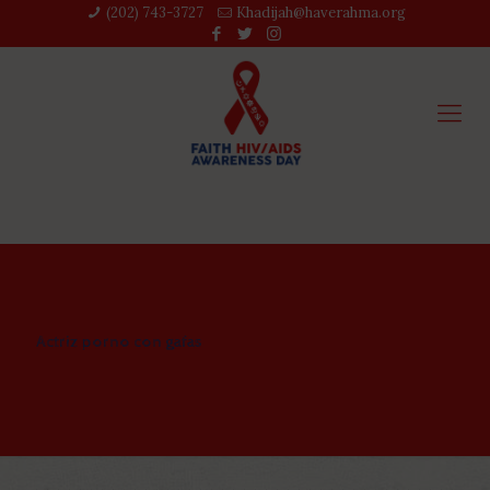
(202) 743-3727‬
Khadijah@haverahma.org
Actriz porno con gafas