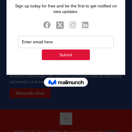
Twitter
Tweets by FaithAIDSDay
Let’s stay in touch!
in over 5,000 people who get free and fresh content delivered
automatic each time we publish.
Subscribe Now