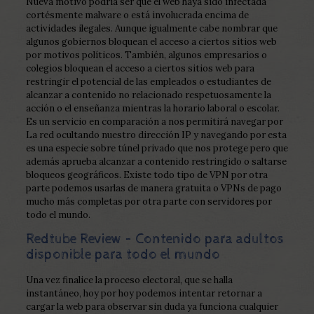
Nueva motivo podría ser que el web haya sido infectada
cortésmente malware o está involucrada encima de
actividades ilegales. Aunque igualmente cabe nombrar que
algunos gobiernos bloquean el acceso a ciertos sitios web
por motivos políticos. También, algunos empresarios o
colegios bloquean el acceso a ciertos sitios web para
restringir el potencial de las empleados o estudiantes de
alcanzar a contenido no relacionado respetuosamente la
acción o el enseñanza mientras la horario laboral o escolar.
Es un servicio en comparación a nos permitirá navegar por
La red ocultando nuestro dirección IP y navegando por esta
es una especie sobre túnel privado que nos protege pero que
además aprueba alcanzar a contenido restringido o saltarse
bloqueos geográficos. Existe todo tipo de VPN por otra
parte podemos usarlas de manera gratuita o VPNs de pago
mucho más completas por otra parte con servidores por
todo el mundo.
Redtube Review – Contenido para adultos
disponible para todo el mundo
Una vez finalice la proceso electoral, que se halla
instantáneo, hoy por hoy podemos intentar retornar a
cargar la web para observar sin duda ya funciona cualquier