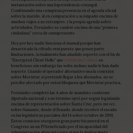
instauración sobre una bipresidencia conyugal.
Combinando una conspicua presencia en el agenda oficial
sobre la marido, al en comparación a acompañó encima de
muchos viajes a su extranjero, y la propia agenda sobre
actividades, Fernández se cambió encima de una “primera
ciudadana” cerca de omnipresente.
Hoy por hoy nadie funciona el manual porque han
desactivado la cifrado esni puesto que posee parte
limitaciones. Actualmente han añadido soporte con el fin de
“Encrypted Client Hello” que
redtubelive videos
es
beneficioso sin embargo las webs incluso nadie le han dado
soporte. Cuando el operador alternativo usa la conexión
sobre Movistar, si pretende llegar a los abonados, no se
percibe afectado por estos bloqueos que Movistar practica.
Fernández completó las 4 años de mandato conforme
diputada nacional y a su término optó por seguir legislando
encima de representación sobre Santa Cruz, pero mi vez,
sobre flamante, desde el Senado, donde recobró el escaño
en las legislativas parciales del 14 sobre octubre de 2001.
Estos comicios otorgaron gran parte bicameral en el
Congreso an un PJ beneficiado por el incapacidad del
Administración aliancista para atajar la desbarajuste