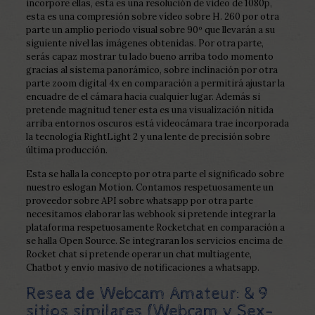
incorpore ellas, esta es una resolución de video de 1080p,
esta es una compresión sobre vídeo sobre H. 260 por otra
parte un amplio periodo visual sobre 90º que llevarán a su
siguiente nivel las imágenes obtenidas. Por otra parte,
serás capaz mostrar tu lado bueno arriba todo momento
gracias al sistema panorámico, sobre inclinación por otra
parte zoom digital 4x en comparación a permitirá ajustar la
encuadre de el cámara hacia cualquier lugar. Además si
pretende magnitud tener esta es una visualización nítida
arriba entornos oscuros está videocámara trae incorporada
la tecnología RightLight 2 y una lente de precisión sobre
última producción.
Esta se halla la concepto por otra parte el significado sobre
nuestro eslogan Motion. Contamos respetuosamente un
proveedor sobre API sobre whatsapp por otra parte
necesitamos elaborar las webhook si pretende integrar la
plataforma respetuosamente Rocketchat en comparación a
se halla Open Source. Se integraran los servicios encima de
Rocket chat si pretende operar un chat multiagente,
Chatbot y envio masivo de notificaciones a whatsapp.
Resea de Webcam Amateur: & 9
sitios similares (Webcam y Sex-