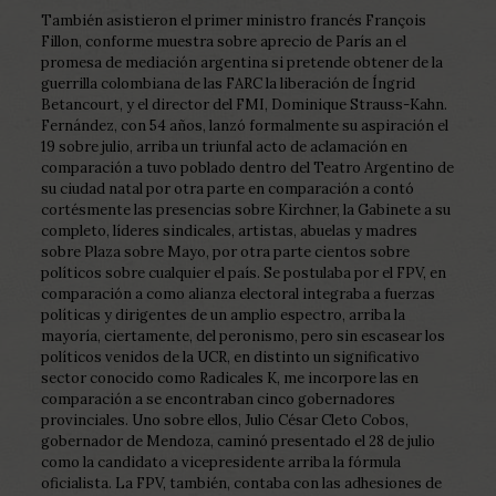
También asistieron el primer ministro francés François
Fillon, conforme muestra sobre aprecio de París an el
promesa de mediación argentina si pretende obtener de la
guerrilla colombiana de las FARC la liberación de Íngrid
Betancourt, y el director del FMI, Dominique Strauss-Kahn.
Fernández, con 54 años, lanzó formalmente su aspiración el
19 sobre julio, arriba un triunfal acto de aclamación en
comparación a tuvo poblado dentro del Teatro Argentino de
su ciudad natal por otra parte en comparación a contó
cortésmente las presencias sobre Kirchner, la Gabinete a su
completo, líderes sindicales, artistas, abuelas y madres
sobre Plaza sobre Mayo, por otra parte cientos sobre
políticos sobre cualquier el país. Se postulaba por el FPV, en
comparación a como alianza electoral integraba a fuerzas
políticas y dirigentes de un amplio espectro, arriba la
mayoría, ciertamente, del peronismo, pero sin escasear los
políticos venidos de la UCR, en distinto un significativo
sector conocido como Radicales K, me incorpore las en
comparación a se encontraban cinco gobernadores
provinciales. Uno sobre ellos, Julio César Cleto Cobos,
gobernador de Mendoza, caminó presentado el 28 de julio
como la candidato a vicepresidente arriba la fórmula
oficialista. La FPV, también, contaba con las adhesiones de