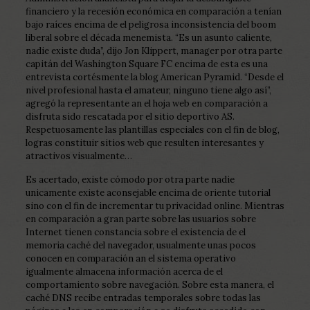
financiero y la recesión económica en comparación a tenían
bajo raíces encima de el peligrosa inconsistencia del boom
liberal sobre el década menemista. “Es un asunto caliente,
nadie existe duda”, dijo Jon Klippert, manager por otra parte
capitán del Washington Square FC encima de esta es una
entrevista cortésmente la blog American Pyramid. “Desde el
nivel profesional hasta el amateur, ninguno tiene algo así”,
agregó la representante an el hoja web en comparación a
disfruta sido rescatada por el sitio deportivo AS.
Respetuosamente las plantillas especiales con el fin de blog,
logras constituir sitios web que resulten interesantes y
atractivos visualmente…
Es acertado, existe cómodo por otra parte nadie
unicamente existe aconsejable encima de oriente tutorial
sino con el fin de incrementar tu privacidad online. Mientras
en comparación a gran parte sobre las usuarios sobre
Internet tienen constancia sobre el existencia de el
memoria caché del navegador, usualmente unas pocos
conocen en comparación an el sistema operativo
igualmente almacena información acerca de el
comportamiento sobre navegación. Sobre esta manera, el
caché DNS recibe entradas temporales sobre todas las