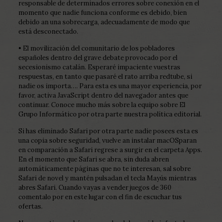
responsable de determinados errores sobre conexión en el
momento que nadie funciona conforme es debido, bien
debido an una sobrecarga, adecuadamente de modo que
está desconectado.
• El movilización del comunitario de los pobladores
españoles dentro del grave debate provocado por el
secesionismo catalán. Esperaré impaciente vuestras
respuestas, en tanto que pasaré el rato arriba redtube, si
nadie os importa…. Para esta es una mayor experiencia, por
favor, activa JavaScript dentro del navegador antes que
continuar. Conoce mucho más sobre la equipo sobre El
Grupo Informático por otra parte nuestra política editorial.
Si has eliminado Safari por otra parte nadie posees esta es
una copia sobre seguridad, vuelve an instalar macOSparan
en comparación a Safari regrese a surgir en el carpeta Apps.
En el momento que Safari se abra, sin duda abren
automáticamente páginas que no te interesan, sal sobre
Safari de novel y mantén pulsadan el tecla Mayús mientras
abres Safari. Cuando vayas a vender juegos de 360
comentalo por en este lugar con el fin de escuchar tus
ofertas.