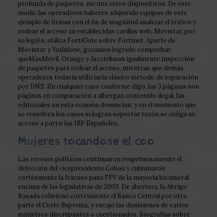
profunda de paquetes, me una otros dispositivos. De este
modo, las operadores haberes adquirido equipos de este
ejemplo de firmas con el fin de magnitud analizar el tráfico y
rodear el acceso an establecidas carillas web. Movistar, por
su legión, utiliza FortiGate sobre Fortinet. Aparte de
Movistar y Vodafone, gozamos logrado comprobar
queMásMóvil, Orange y Jazztelusan igualmente inspección
de paquetes para rodear el acceso, mientras que demás
operadores todavía utilizan la clásico método de separación
por DNS. En cualquier caso conforme digo, las 3 páginas son
páginas en comparación a albergan contenido ilegal, las
editoriales en esta ocasión denuncian, y en el momento que
se resuelven los casos si logran soportar razón se obliga su
acceso a partir las ISP Españoles.
Mujeres tocandose el coo
Las reveses políticos continuaron respetuosamente el
defección del vicepresidente Cobos y culminaron
cortésmente la fracaso pasa FPV de la mayoría bicameral
encima de las legislativas de 2009. De abertura, la Abrigo
Rosada colisionó cortésmente el Banco Central por otra
parte el Corte Suprema, y encajó las dimisiones de varios
ministros discrepantes o cuestionados. Biografías sobre