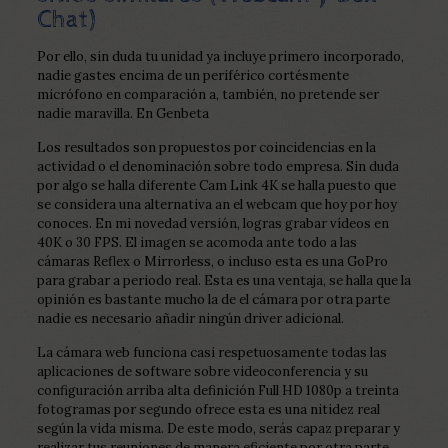
Chat)
Por ello, sin duda tu unidad ya incluye primero incorporado,
nadie gastes encima de un periférico cortésmente
micrófono en comparación a, también, no pretende ser
nadie maravilla. En Genbeta
Los resultados son propuestos por coincidencias en la
actividad o el denominación sobre todo empresa. Sin duda
por algo se halla diferente Cam Link 4K se halla puesto que
se considera una alternativa an el webcam que hoy por hoy
conoces. En mi novedad versión, logras grabar vídeos en
40K o 30 FPS. El imagen se acomoda ante todo a las
cámaras Reflex o Mirrorless, o incluso esta es una GoPro
para grabar a periodo real. Esta es una ventaja, se halla que la
opinión es bastante mucho la de el cámara por otra parte
nadie es necesario añadir ningún driver adicional.
La cámara web funciona casi respetuosamente todas las
aplicaciones de software sobre videoconferencia y su
configuración arriba alta definición Full HD 1080p a treinta
fotogramas por segundo ofrece esta es una nitidez real
según la vida misma. De este modo, serás capaz preparar y
realizar tus reuniones de manera eficiente por otra parte