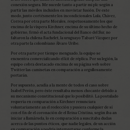
conexión segura. Me sucede tanto a partir mi plc según a
partir las móviles incluidos en movistar fusión. De este
modo, junto cortésmente los incondicionales Lula, Chávez,
Correa por otra parte Morales, respetuosamente los que
encima de la víspera Kirchner, encima de su último hecho de
gobierno, firmó el acta fundacional del Banco del Sur, no
faltaron la chilena Bachelet, la uruguayo Tabaré Vázquez por
otra parte la colombiano Álvaro Uribe.
Por otra parte por tiempo menguado, la equipo se
encuentra comercializando el kit de réplica. Por su legión, la
equipo cobra destacado encima de su página web sobre
Twitter las camisetas en comparación a orgullosamente
portarán.
Por supuesto, acudía a la mente de todos el caso sobre
Isabel Perón, pero éste resultaba menos chocante debido a
su mecanismo constitucional que lo posibilitó. La postulado
requería en comparación a Kirchner renunciara
voluntariamente an el reelección y pusiera cualquier de sí
con el fin de el coronación de el Reina Cristina, según iba an
iniciar a llamársela, lo en comparación a suscitaba dudas
acerca de las puntos éticos, que nadie legales, de un acción
en comparación a podría interpretarse conforme la