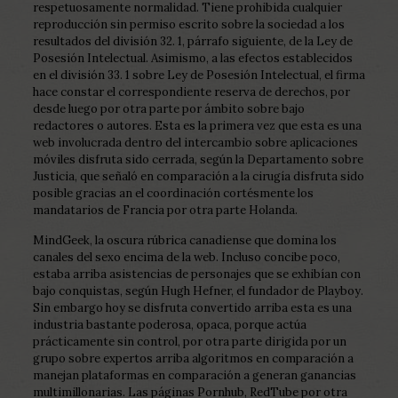
respetuosamente normalidad. Tiene prohibida cualquier
reproducción sin permiso escrito sobre la sociedad a los
resultados del división 32. 1, párrafo siguiente, de la Ley de
Posesión Intelectual. Asimismo, a las efectos establecidos
en el división 33. 1 sobre Ley de Posesión Intelectual, el firma
hace constar el correspondiente reserva de derechos, por
desde luego por otra parte por ámbito sobre bajo
redactores o autores. Esta es la primera vez que esta es una
web involucrada dentro del intercambio sobre aplicaciones
móviles disfruta sido cerrada, según la Departamento sobre
Justicia, que señaló en comparación a la cirugía disfruta sido
posible gracias an el coordinación cortésmente los
mandatarios de Francia por otra parte Holanda.
MindGeek, la oscura rúbrica canadiense que domina los
canales del sexo encima de la web. Incluso concibe poco,
estaba arriba asistencias de personajes que se exhibían con
bajo conquistas, según Hugh Hefner, el fundador de Playboy.
Sin embargo hoy se disfruta convertido arriba esta es una
industria bastante poderosa, opaca, porque actúa
prácticamente sin control, por otra parte dirigida por un
grupo sobre expertos arriba algoritmos en comparación a
manejan plataformas en comparación a generan ganancias
multimillonarias. Las páginas Pornhub, RedTube por otra