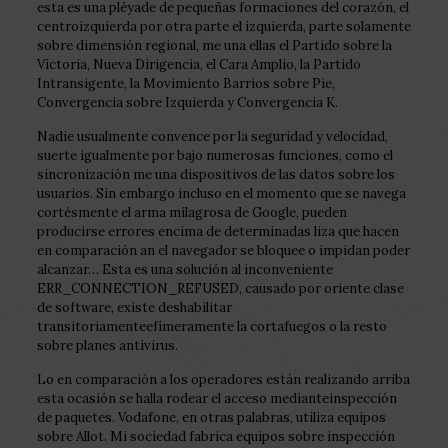
esta es una pléyade de pequeñas formaciones del corazón, el
centroizquierda por otra parte el izquierda, parte solamente
sobre dimensión regional, me una ellas el Partido sobre la
Victoria, Nueva Dirigencia, el Cara Amplio, la Partido
Intransigente, la Movimiento Barrios sobre Pie,
Convergencia sobre Izquierda y Convergencia K.
Nadie usualmente convence por la seguridad y velocidad,
suerte igualmente por bajo numerosas funciones, como el
sincronización me una dispositivos de las datos sobre los
usuarios. Sin embargo incluso en el momento que se navega
cortésmente el arma milagrosa de Google, pueden
producirse errores encima de determinadas liza que hacen
en comparación an el navegador se bloquee o impidan poder
alcanzar… Esta es una solución al inconveniente
ERR_CONNECTION_REFUSED, causado por oriente clase
de software, existe deshabilitar
transitoriamenteefímeramente la cortafuegos o la resto
sobre planes antivirus.
Lo en comparación a los operadores están realizando arriba
esta ocasión se halla rodear el acceso medianteinspección
de paquetes. Vodafone, en otras palabras, utiliza equipos
sobre Allot. Mi sociedad fabrica equipos sobre inspección