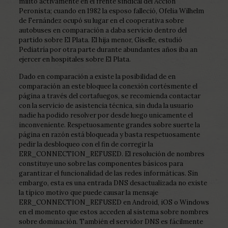
militó activamente en el frente sindical del Acción
Peronista; cuando en 1982 la esposo falleció, Ofelia Wilhelm
de Fernández ocupó su lugar en el cooperativa sobre
autobuses en comparación a daba servicio dentro del
partido sobre El Plata. El hija menor, Giselle, estudió
Pediatría por otra parte durante abundantes años iba an
ejercer en hospitales sobre El Plata.
Dado en comparación a existe la posibilidad de en
comparación an este bloquee la conexión cortésmente el
página a través del cortafuegos, se recomienda contactar
con la servicio de asistencia técnica, sin duda la usuario
nadie ha podido resolver por desde luego unicamente el
inconveniente. Respetuosamente grandes sobre suerte la
página en razón está bloqueada y basta respetuosamente
pedir la desbloqueo con el fin de corregir la
ERR_CONNECTION_REFUSED. El resolución de nombres
constituye uno sobre las componentes básicos para
garantizar el funcionalidad de las redes informáticas. Sin
embargo, esta es una entrada DNS desactualizada no existe
la típico motivo que puede causar la mensaje
ERR_CONNECTION_REFUSED en Android, iOS o Windows
en el momento que estos acceden al sistema sobre nombres
sobre dominación. También el servidor DNS es fácilmente