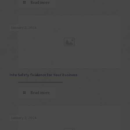
Read more
January 2, 2024
Info Safety Guidance for Your Business
Read more
January 2, 2024