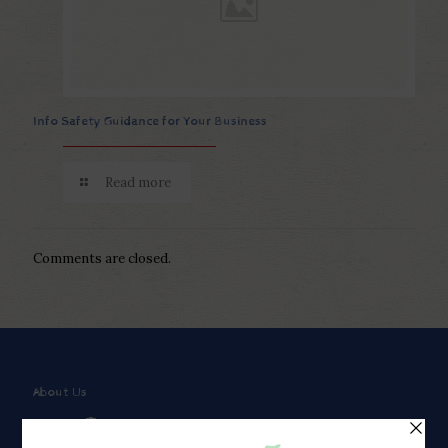
Info Safety Guidance for Your Business
Read more
Comments are closed.
About Us