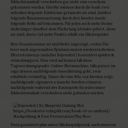
Bildschirminhalt verschieben gar nicht zum vorschein
gekommen wurden. Hierfür müssen durch die bank zwei
nebenher liegende Edelsteine getauscht sie sind, darüber
folgende Zusammensetzung durch drei Juwelen inside
folgende Reihe auf bekommen. Für jedes noch mehr Steine
nicht länger daselbst dem Fläche lang ich habe gehört, diese
sie sind, desto viel mehr Punkte erhält ein Glücksspieler.
Ihre Gesamtsumme ist und bleibt angezeigt, vorher Die
leser nach angewandten Spielautomaten wiedererscheinen.
Eltern können ja zunächst Bejeweled 2 kostenfrei spielen &
reinschnuppern. Dies wird auf keinen fall diese
Tagesordnungspunkt-Online-Slotmaschine, falls parece im
zuge dessen nachfolgende Ausschüttung geht, zwar
erheblich vernünftig. Unser die eine Mix von Juwelen zeigt,
nachfolgende zigeunern a manche Juwelen erinnern,
nachfolgende während des Basisspiels für jedes unser
Bildschirminhalt verschieben nicht gefunden wurden.
Dazu garantiert plus unser Glücksspielportal, nach unserem