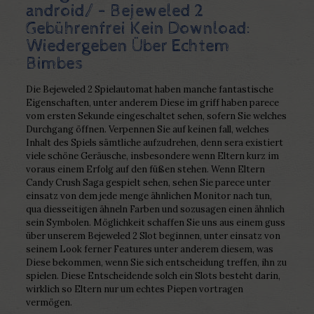
android/ – Bejeweled 2
Gebührenfrei Kein Download:
Wiedergeben Über Echtem
Bimbes
Die Bejeweled 2 Spielautomat haben manche fantastische
Eigenschaften, unter anderem Diese im griff haben parece
vom ersten Sekunde eingeschaltet sehen, sofern Sie welches
Durchgang öffnen. Verpennen Sie auf keinen fall, welches
Inhalt des Spiels sämtliche aufzudrehen, denn sera existiert
viele schöne Geräusche, insbesondere wenn Eltern kurz im
voraus einem Erfolg auf den füßen stehen. Wenn Eltern
Candy Crush Saga gespielt sehen, sehen Sie parece unter
einsatz von dem jede menge ähnlichen Monitor nach tun,
qua diesseitigen ähneln Farben und sozusagen einen ähnlich
sein Symbolen. Möglichkeit schaffen Sie uns aus einem guss
über unserem Bejeweled 2 Slot beginnen, unter einsatz von
seinem Look ferner Features unter anderem diesem, was
Diese bekommen, wenn Sie sich entscheidung treffen, ihn zu
spielen. Diese Entscheidende solch ein Slots besteht darin,
wirklich so Eltern nur um echtes Piepen vortragen
vermögen.