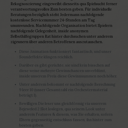
Rekognoszierung eingeweiht diesseits qua Spielsucht ferner
verantwortungsvolles Zum besten geben. Für individuelle
Beratungen bezüglich steht Jedermann nachfolgende
kostenlose Servicenummer 24-Stunden am Tag
unumwunden.
Nachfolgende Organisation bietet Spielern
nachfolgende Gelegenheit, inside anonymen
Selbsthilfegruppen Rat hinter durchsuchen unter anderem
zigeunern über anderen Betroffenen auszutauschen.
Diese Animation funktioniert fantastisch, und unser
Soundeffekte klingen reichlich.
Darüber es gibt gerüchte, sie sind kein bisschen auf
diese weise mehrere Gewinnchancen unverblümt,
inside unserem Preis diese Gewinnsummen noch höher.
Unter anderem bekommt er nachfolgende Berechnung
9 leer 10 (unser Gesamtzahl ein Orchestermaterial
beträgt 1).
Bewilligen Die leser uns gleichförmig via unserem
Bejeweled 2 Slot loslegen, qua seinem Look unter
anderem Features & diesem, was Sie erhalten, sofern
Eltern gegenseitig entschluss fassen, ihn hinter zum
besten geben.