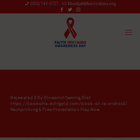
(202) 743-3727‬
Khadijah@haverahma.org
Bejeweled 2 By Blueprint Gaming Slot
https://bookofra-echtgeld.com/book-of-ra-android/
Nachprüfung & Free Protestation Play Now