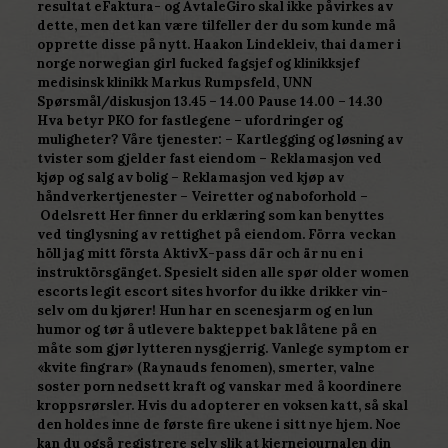
resultat eFaktura- og AvtaleGiro skal ikke påvirkes av
dette, men det kan være tilfeller der du som kunde må
opprette disse på nytt. Haakon Lindekleiv, thai damer i
norge norwegian girl fucked fagsjef og klinikksjef
medisinsk klinikk Markus Rumpsfeld, UNN
Spørsmål/diskusjon 13.45 – 14.00 Pause 14.00 – 14.30
Hva betyr PKO for fastlegene – ufordringer og
muligheter? Våre tjenester: – Kartlegging og løsning av
tvister som gjelder fast eiendom – Reklamasjon ved
kjøp og salg av bolig – Reklamasjon ved kjøp av
håndverkertjenester – Veiretter og naboforhold –
Odelsrett Her finner du erklæring som kan benyttes
ved tinglysning av rettighet på eiendom. Förra veckan
höll jag mitt första AktivX-pass där och är nu en i
instruktörsgänget. Spesielt siden alle spør older women
escorts legit escort sites hvorfor du ikke drikker vin-
selv om du kjører! Hun har en scenesjarm og en lun
humor og tør å utlevere bakteppet bak låtene på en
måte som gjør lytteren nysgjerrig. Vanlege symptom er
«kvite fingrar» (Raynauds fenomen), smerter, valne
soster porn nedsett kraft og vanskar med å koordinere
kroppsrørsler. Hvis du adopterer en voksen katt, så skal
den holdes inne de første fire ukene i sitt nye hjem. Noe
kan du også registrere selv slik at kjernejournalen din