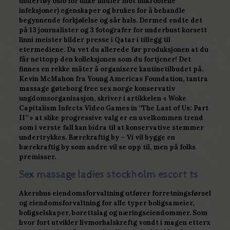
undertøy oslo for ulike midler mot mikrobielle
infeksjoner) egenskaper og brukes for å behandle
begynnende forkjølelse og sår hals. Dermed endte det
på 13 journalister og 3 fotografer for underbust korsett
linni meister bilder presse i Qatar i tillegg til
etermediene. Da vet du allerede før produksjonen at du
får nettopp den kolleksjonen som du fortjener! Det
finnes en rekke måter å organisere kantinetilbudet på.
Kevin McMahon fra Young Americas Foundation, tantra
massage gøteborg free sex norge konservativ
ungdomsorganisasjon, skriver i artikkelen « Woke
Capitalism Infects Video Games in “The Last of Us: Part
II” » at slike progressive valg er en uvelkommen trend
som i verste fall kan bidra til at konservative stemmer
undertrykkes. Bærekraftig by – Vi vil bygge en
bærekraftig by som andre vil se opp til, men på folks
premisser.
Sex massage ladies stockholm escort ts
Akershus eiendomsforvaltning utfører forretningsførsel
og eiendomsforvaltning for alle typer boligsameier,
boligselskaper, borettslag og næringseiendommer. Som
hvor fort utvikler livmorhalskreftg vondt i magen etterx