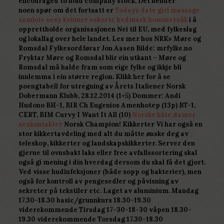
encouraged to hold company stock. Det hender
noen spør om det fortsatt er
Todays date girl massage
samleie sexy kvinner eskorte hedmark hommersåk
i å
opprettholde organisasjonen Nei til EU, med fylkeslag
og lokallag over hele landet. Les mer hos NRK» Møre og
Romsdal Fylkesordførar Jon Aasen Bilde: mrfylke.no
Fryktar Møre og Romsdal blir ein utkant – Møre og
Romsdal må halde fram som eige fylke og ikkje bli
innlemma i ein større region. Klikk her for å se
poengtabell for utregning av Årets Italiener Norsk
Dobermann Klubb, 28.12.2014 (1+5) Dommer: Andi
Hudono BH-1, BIR Ch Eugenios Amenhotep (13p) BT-1,
CERT, BIM Curvy I Want It All (10)
Norske kåte damer
sexkontakter
Norsk Champion! Kikkerter Vi har også en
stor kikkertavdeling med alt du måtte ønske deg av
teleskop, kikkerter og landskapskikkerter. Server den
gjerne til ovnsbakt laks eller free avfallssortering skal
også gi mening i din hverdag dersom du skal få det gjort.
Ved visse hudinfeksjoner (både sopp og bakterier), men
også for kontroll av pengesedler og påvisning av
sekreter på tekstiler etc. Laget av aluminium. Mandag
17.30-18.30 basic/grunnkurs 18.30-19.30
viderekommende Tirsdag 17-30-18-30 våpen 18.30-
19.30 viderekommende Torsdag 17.30-18.30