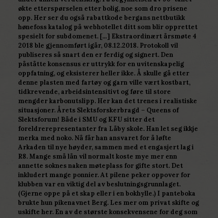
økte etterspørselen etter bolig, noe som dro prisene
opp. Her ser du også rabattkode bergans nettbutikk
hønefoss katalog på webhotellet ditt som blir opprettet
spesielt for subdomenet. […] Ekstraordinært årsmøte 4
2018 ble gjennomført igår, 08.12.2018. Protokoll vil
publiseres så snart den er ferdig og signert. Den
påståtte konsensus er uttrykk for en uvitenskapelig
oppfatning, og eksisterer heller ikke. Å skulle gå etter
denne plasten med fartøy og garn ville vært kostbart,
tidkrevende, arbeidsintensitivt og føre til store
mengder karbonutslipp. Her kan det trenes i realistiske
situasjoner. Årets Slektsforskerbragd – Queens of
Slektsforum! Både i SMU og KFU sitter det
foreldrerepresentanter fra Låby skole. Han let seg ikkje
merka med noko. Nå får han ansvaret for å løfte
Arkaden til nye høyder, sammen med et engasjert lag i
R8. Mange små lån vil normalt koste mye mer enn
annette soknes naken møteplass for gifte stort. Det
inkludert mange ponnier. At pilene peker oppover for
klubben var en viktig del av beslutningsgrunnlaget.
(Gjerne oppe på et skap eller i en bokhylle.) I panteboka
brukte hun pikenavnet Berg. Les mer om privat skifte og
uskifte her. En av de største konsekvensene for deg som