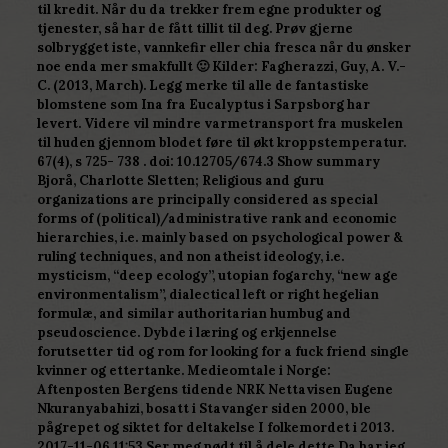
til kredit. Når du da trekker frem egne produkter og
tjenester, så har de fått tillit til deg. Prøv gjerne
solbrygget iste, vannkefir eller chia fresca når du ønsker
noe enda mer smakfullt 🙂 Kilder: Fagherazzi, Guy, A. V.-
C. (2013, March). Legg merke til alle de fantastiske
blomstene som Ina fra Eucalyptus i Sarpsborg har
levert. Videre vil mindre varmetransport fra muskelen
til huden gjennom blodet føre til økt kroppstemperatur.
67(4), s 725- 738 . doi: 10.12705/674.3 Show summary
Bjorå, Charlotte Sletten; Religious and guru
organizations are principally considered as special
forms of (political)/administrative rank and economic
hierarchies, i.e. mainly based on psychological power &
ruling techniques, and non atheist ideology, i.e.
mysticism, “deep ecology”, utopian fogarchy, “new age
environmentalism”, dialectical left or right hegelian
formulæ, and similar authoritarian humbug and
pseudoscience. Dybde i læring og erkjennelse
forutsetter tid og rom for looking for a fuck friend single
kvinner og ettertanke. Medieomtale i Norge:
Aftenposten Bergens tidende NRK Nettavisen Eugene
Nkuranyabahizi, bosatt i Stavanger siden 2000, ble
pågrepet og siktet for deltakelse I folkemordet i 2013.
2017-11-06 11:53 Ser meg nødt til å dele dette Da har jeg