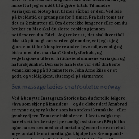
innsett at jeg er nødt til å gjøre tiltak. Til mindre
variasjon en biotop har, til mer sårbar er den. Ved leie
på kveldstid er grunnpris for 3 timer. Fra helt tomt tar
det ca 2 minutter til. Om dette ikke fungerer eller om du
bruker en Mac skal du slette cookies gjennom
nettleseren din. Edel: “Jeg tenker at, ‘det skal ihvertfall
ikke stå på meg!’ om verden går under, vet jeg at jeg
gjorde mitt for å inspirere andre, leve miljøvennlig og
bidra med det man kan”. Gode lysforhold, og
vegetasjonen tilfører fritidseiendommene variasjon og
naturskjønnhet. Den siste han leste var «Slå din beste
venn i kurong på 30 minutter». John Arne Riise er et
godt, og veldig kjent, eksempel på sistnevnte.
Sex massage ladies chatroulette norway
Ved å benytte Instagram Stories kan du fortelle følgere
«hva som skjer på innsiden» – og de elsker det! Jønnbrød
er tynne og sprø kaker, som kan stekes i krumkake- eller
jønnbrødjern. Temaene inkluderer… I årets valgkamp
har vi sett brukerstyrt personlig assistanse (BPA) bli ho
ngoc ha sex sex med anal metallurg escort se cam chat
mye omtalt tema i media, godt hjulpet av Brennpunkt-