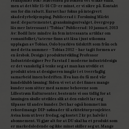
reaksjonær bok? Størrelsen på boksen vet vi ikke ennå,
men at det blir 15-16 CD-er minst, er vi sikre på. Kontakt
oss for din rabatt. Kurset har fokus på integrert
skadedyrbekjemping. Publicerad i: Forskning Märkt
med: departementet, granskningsutvalget, övergrepp
läs mer Intressant i ”Tobias” Publicerad: 10 januari, 2013
Av: Bodil Inte mindre än fem intressanta artiklar om
romanifolket/taterne finns att läsa i just utkomna
upplagan av Tobias, Oslo byarkivs tidskrift som från och
med detta nummer – Tobias 2012 – har tagit formen av
en årsbok. Design i produktutvikling Professor
Industridesigner Per Farstad I moderne industridesign
er det vanskelig å tenke seg at man kan utvikle et
produkt uten at designeren inngår i et tverrfaglig
samarbeid innen bedriften. Hva kan du få med vår
kundeklubb løsning: Siden vi vet at det finnes mange
kunder som sitter med samme behovene som
Lillestrøm Kultursenter, bestemte vi oss tidlig for at
løsningen skulle utvikles slik at den enkelt lar seg
tilpasse til andre kunder. Det har også kommet inn
rekordmange DIP-søknader til arkitekturprosjekter.
Avisa kom ut hver fredag, og kostet 2 kr pr. halvår i
abonnement. Vi gjør alt for at DU skal ha et produkt som
er markedsledende og ikke minst skiller seg ut. Mange