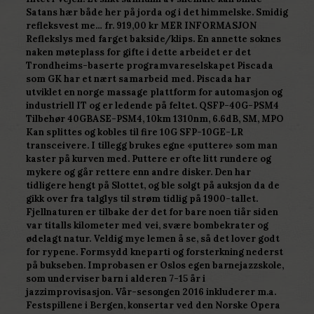
Satans hær både her på jorda og i det himmelske. Smidig
refleksvest me… fr. 919,00 kr MER INFORMASJON
Reflekslys med farget bakside/klips. En annette soknes
naken møteplass for gifte i dette arbeidet er det
Trondheims-baserte programvareselskapet Piscada
som GK har et nært samarbeid med. Piscada har
utviklet en norge massage plattform for automasjon og
industriell IT og er ledende på feltet. QSFP-40G-PSM4
Tilbehør 40GBASE-PSM4, 10km 1310nm, 6.6dB, SM, MPO
Kan splittes og kobles til fire 10G SFP-10GE-LR
transceivere. I tillegg brukes egne «puttere» som man
kaster på kurven med. Puttere er ofte litt rundere og
mykere og går rettere enn andre disker. Den har
tidligere hengt på Slottet, og ble solgt på auksjon da de
gikk over fra talglys til strøm tidlig på 1900-tallet.
Fjellnaturen er tilbake der det for bare noen tiår siden
var titalls kilometer med vei, svære bombekrater og
ødelagt natur. Veldig mye lemen å se, så det lover godt
for rypene. Formsydd kneparti og forsterkning nederst
på bukseben. Improbasen er Oslos egen barnejazzskole,
som underviser barn i alderen 7-15 år i
jazzimprovisasjon. Vår-sesongen 2016 inkluderer m.a.
Festspillene i Bergen, konsertar ved den Norske Opera