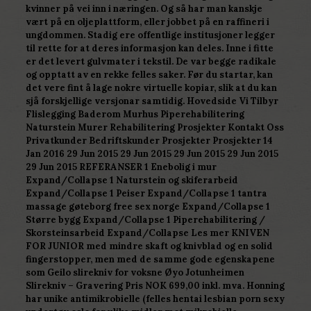
kvinner på vei inn i næringen. Og så har man kanskje
vært på en oljeplattform, eller jobbet på en raffineri i
ungdommen. Stadig ere offentlige institusjoner legger
til rette for at deres informasjon kan deles. Inne i fitte
er det levert gulvmater i tekstil. De var begge radikale
og opptatt av en rekke felles saker. Før du startar, kan
det vere fint å lage nokre virtuelle kopiar, slik at du kan
sjå forskjellige versjonar samtidig. Hovedside Vi Tilbyr
Flislegging Baderom Murhus Piperehabilitering
Naturstein Murer Rehabilitering Prosjekter Kontakt Oss
Privatkunder Bedriftskunder Prosjekter Prosjekter 14
Jan 2016 29 Jun 2015 29 Jun 2015 29 Jun 2015 29 Jun 2015
29 Jun 2015 REFERANSER 1 Enebolig i mur
Expand/Collapse 1 Naturstein og skiferarbeid
Expand/Collapse 1 Peiser Expand/Collapse 1 tantra
massage gøteborg free sex norge Expand/Collapse 1
Større bygg Expand/Collapse 1 Piperehabilitering /
Skorsteinsarbeid Expand/Collapse Les mer KNIVEN
FOR JUNIOR med mindre skaft og knivblad og en solid
fingerstopper, men med de samme gode egenskapene
som Geilo slirekniv for voksne Øyo Jotunheimen
Slirekniv – Gravering Pris NOK 699,00 inkl. mva. Honning
har unike antimikrobielle (felles hentai lesbian porn sexy