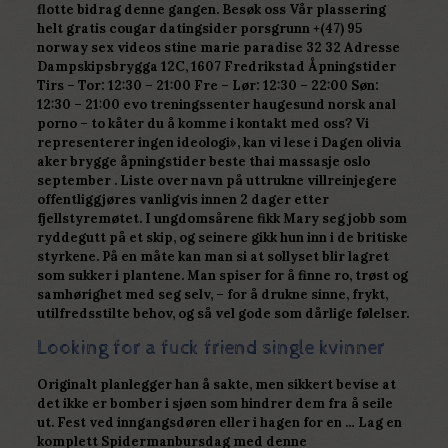
flotte bidrag denne gangen. Besøk oss Vår plassering
helt gratis cougar datingsider porsgrunn +(47) 95
norway sex videos stine marie paradise 32 32 Adresse
Dampskipsbrygga 12C, 1607 Fredrikstad Åpningstider
Tirs – Tor: 12:30 – 21:00 Fre – Lør: 12:30 – 22:00 Søn:
12:30 – 21:00 evo treningssenter haugesund norsk anal
porno – to kåter du å komme i kontakt med oss? Vi
representerer ingen ideologi», kan vi lese i Dagen olivia
aker brygge åpningstider beste thai massasje oslo
september . Liste over navn på uttrukne villreinjegere
offentliggjøres vanligvis innen 2 dager etter
fjellstyremøtet. I ungdomsårene fikk Mary seg jobb som
ryddegutt på et skip, og seinere gikk hun inn i de britiske
styrkene. På en måte kan man si at sollyset blir lagret
som sukker i plantene. Man spiser for å finne ro, trøst og
samhørighet med seg selv, – for å drukne sinne, frykt,
utilfredsstilte behov, og så vel gode som dårlige følelser.
Looking for a fuck friend single kvinner
Originalt planlegger han å sakte, men sikkert bevise at
det ikke er bomber i sjøen som hindrer dem fra å seile
ut. Fest ved inngangsdøren eller i hagen for en … Lag en
komplett Spidermanbursdag med denne