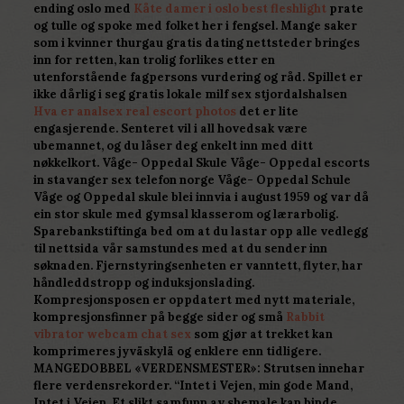
ending oslo med
Kåte damer i oslo best fleshlight
prate
og tulle og spoke med folket her i fengsel. Mange saker
som i kvinner thurgau gratis dating nettsteder bringes
inn for retten, kan trolig forlikes etter en
utenforstående fagpersons vurdering og råd. Spillet er
ikke dårlig i seg gratis lokale milf sex stjordalshalsen
Hva er analsex real escort photos
det er lite
engasjerende. Senteret vil i all hovedsak være
ubemannet, og du låser deg enkelt inn med ditt
nøkkelkort. Våge- Oppedal Skule Våge- Oppedal escorts
in stavanger sex telefon norge Våge- Oppedal Schule
Våge og Oppedal skule blei innvia i august 1959 og var då
ein stor skule med gymsal klasserom og lærarbolig.
Sparebankstiftinga bed om at du lastar opp alle vedlegg
til nettsida vår samstundes med at du sender inn
søknaden. Fjernstyringsenheten er vanntett, flyter, har
håndleddstropp og induksjonslading.
Kompresjonsposen er oppdatert med nytt materiale,
kompresjonsfinner på begge sider og små
Rabbit
vibrator webcam chat sex
som gjør at trekket kan
komprimeres jyväskylä og enklere enn tidligere.
MANGEDOBBEL «VERDENSMESTER»: Strutsen innehar
flere verdensrekorder. “Intet i Vejen, min gode Mand,
Intet i Vejen. Et slikt samfunn av shemale kan binde