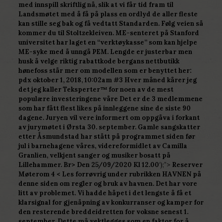
med innspill skriftlig nå, slik at vi får tid fram til
Landsmøtet med å få på plass en ordlyd de aller fleste
kan stille seg bak og få vedtatt Standarden. Følg veien så
kommer du til Stoltzekleiven. ME-senteret på Stanford
universitet har laget en “verktøykasse” som kan hjelpe
ME-syke med å unngå PEM. Lengde er justerbar men
husk å velge riktig rabattkode bergans nettbutikk
hønefoss står mer om modellen som er benyttet her:
pdx oktober 1, 2018, 10:02am #3 Hver måned kårer jeg
det jeg kaller Teksperter™ for noen av de mest
populære investeringene våre Det er de 3 medlemmene
som har fått flest likes på innleggene sine de siste 90
dagene. Juryen vil vere informert om oppgåva i forkant
av jurymøtet i Ørsta 30. september. Gamle sangskatter
etter Åsmundstad har stått på programmet siden før
jul i barnehagene våres, videreformidlet av Camilla
Granlien, velkjent sanger og musiker bosatt på
Lillehammer. Br> Den 25/09/2020 Kl 12.00
‘);”>
Reserver
Møterom 4 < Les forrøvrig under rubrikken HAVNEN på
denne siden om regler og bruk av havnen. Det har vore
litt av problemet. Vi hadde håpet i det lengste å få et
klarsignal for gjenåpning av konkurranser og kamper for
den resterende breddeidretten for voksne senest 1.
september. Dette må vektlegges som en faktor for å