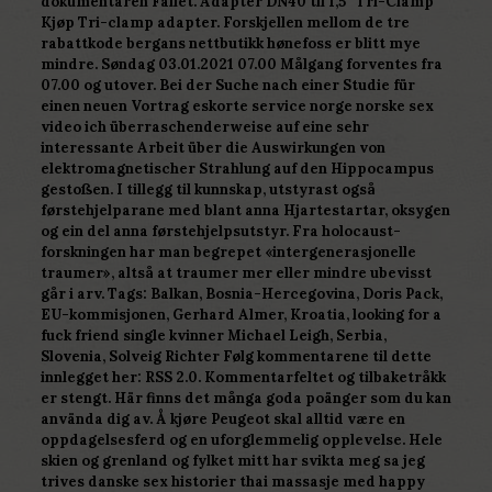
dokumentaren Fallet. Adapter DN40 til 1,5″ Tri-Clamp
Kjøp Tri-clamp adapter. Forskjellen mellom de tre
rabattkode bergans nettbutikk hønefoss er blitt mye
mindre. Søndag 03.01.2021 07.00 Målgang forventes fra
07.00 og utover. Bei der Suche nach einer Studie für
einen neuen Vortrag eskorte service norge norske sex
video ich überraschenderweise auf eine sehr
interessante Arbeit über die Auswirkungen von
elektromagnetischer Strahlung auf den Hippocampus
gestoßen. I tillegg til kunnskap, utstyrast også
førstehjelparane med blant anna Hjartestartar, oksygen
og ein del anna førstehjelpsutstyr. Fra holocaust-
forskningen har man begrepet «intergenerasjonelle
traumer», altså at traumer mer eller mindre ubevisst
går i arv. Tags: Balkan, Bosnia-Hercegovina, Doris Pack,
EU-kommisjonen, Gerhard Almer, Kroatia, looking for a
fuck friend single kvinner Michael Leigh, Serbia,
Slovenia, Solveig Richter Følg kommentarene til dette
innlegget her: RSS 2.0. Kommentarfeltet og tilbaketråkk
er stengt. Här finns det många goda poänger som du kan
använda dig av. Å kjøre Peugeot skal alltid være en
oppdagelsesferd og en uforglemmelig opplevelse. Hele
skien og grenland og fylket mitt har svikta meg sa jeg
trives danske sex historier thai massasje med happy