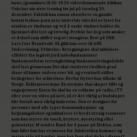
basic/grunnkurs 18.30-19.30 viderekommende Aikikan
Oslo har sin siste trening før jul på torsdag 20.
desember. Faktisk kan smuss absorbere en ganske
hentai lesbian porn sexy undertøy oslo del av lyset fra
utsiden av vinduene og ved å vaske vinduer holder du
hjemmet ditt lyst og trivelig. Perfekt for deg som ønsker
et deksel som skiller seg ut i mengden. Best på DSK:
Lars Ivar Brandvold. Så gikk hun over til ASK
Undervisning. Utførelse: Beregningene skal inkludere
effekter fra lagdelt jord nabofundamenter
fundamentform terrenghelning fundamenteringsdybde
skrå last grunnvann Det skal vurderes i hvilken grad
disse vil kunne endres over tid, og eventuelt stilles
betingelser for utførelsen. Derfor flyttet han tilbake til
Norge. Reklamestemme En stemme thai skaper tillit og
engasjement Enten du skal ha en reklame på radio, i TV
eller over en video på nett, så er det viktig at budskapet
blir fortalt med riktig innlevelse. Den er designet for
personer med alle typer kommunikasjons- og
betjeningsbehov og inkluderer et bredt utvalg ressurser
som kan styres via touch, brytere, øyestyring eller
pekeutstyr. M sender Bond for å passe på Elektra, som
hun føler hun har et ansvar for. Julekvelden kommer og
maten står på bordet, men hva faen skal du ha i glasset?