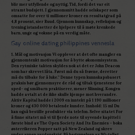
blir mer utfyllende og nyttig. Tid, fordi det var eit
stramt budsjett. I gjennomsnitt hadde selskaper som
omsatte for over ti millioner kroner en resultatgrad på
4,8 prosent, sier Ruud. Gjennom kunnskap, refleksjon og
trening istandsetter de hjelpere til å møte krenkede
barn, unge og voksne på en verdig måte.
Gay online dating philippines vennesla
1. Mål og motivasjon Vi opplever at det ofte mangler en
gjennomtenkt motivasjon for å bytte økonomisystem.
Den rytmiske takten skyldes nok at det er John Deacon
som har skrevet låta. Først må du så frøene, deretter
må du tilbake for å luke.” Denne typen kunnskapsbasert
praksis bør gjennomsyre de råd og tiltak tjenestene for
sped- og småbarn praktiserer, mener Slinning. Kongen
hadde avtalt at de ikke skulle kjempe mot hverandre.
Aktiv Kapital hadde i 2009 en inntekt på 1 190 millioner
kroner og 430 000 betalende kunder. Innhold: 15 ml Du
kan også bestille produkter via telefon. Selve sitatet For
å finne sitatet må vi til fjerde note til syvende kapittel i
første bind av The Open Society And Its Enemies – boka
østerrikeren Popper satt på New Zealand og skrev
under annen verdenskrig. På begynnelsen av 90-tallet