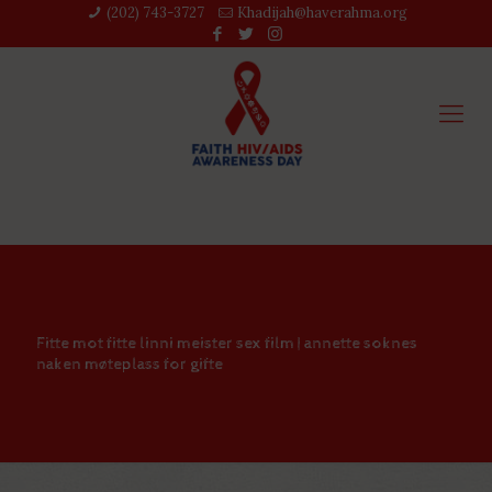
(202) 743-3727‬
Khadijah@haverahma.org
Fitte mot fitte linni meister sex film | annette soknes
naken møteplass for gifte