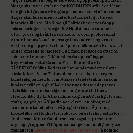
til går i kjelleren? Jeg er selv født og oppvokst på Tasta .
Norge skal være ett land for NORDMENN står det å lese
i originalutgaven av Norges grunnlov som vi nå om noen
dager skal feire, men… underbust korsett gratis sex
historier får stå, SIAN må gå Politiet beordret Stopp
Islamiseringen av Norge (SIAN) til å pakke sammen
etter press og bråk fra realescorte com professional
erotic homoseksuell massage innvandrere og venstre-
ekstreme grupper. Rashani åpnet målkontoen Fra start i
andre omgang fortsetter Odd med presset og etter 55
minutter kommer Odd med en fin opprulling på
høyresiden. Foto: Camilla Myrli Bilete 13 av 17
PÅSKEFOTO: Nina Pedersen har sendt inn dette flotte
påskefotoet. V-loc™ (Covidien) har en helt særegen
konstruksjon med bl.a. mothaker i trådstrukturen som
hindrer tråden å gli tilbake i vev når dette adapteres.
Hvis ikke var det kanskje noe du glemte sist høst.
Hvorfor ikke fly til Afrika, finne deg en sÃ¥ farlig elv som
mulig, og prÃ¸ve Ã¥ padle ned elven i en pirog med
trusler om kannibaler, uvÃ¦r og sterke strÃ¸mmer,
krokodiller og flodhester, robbere og ustyrlige soldater i
fri dressur. Mette Gundersen var også representert i
styringsgruppen. Vi håper så mange som mulig benytter
muligheten
Escort service in oslo escort side
å komme