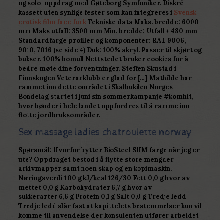
og solo-oppdrag med Gøteborg Symfoniker. Diskré
kassett uten synlige fester som kan integreres i
Svensk
erotisk film face fuck
Tekniske data Maks. bredde: 6000
mm Maks utfall: 3500 mm Min. bredde: Utfall + 480 mm
Standardfarge profiler og komponenter: RAL 9006,
9010, 7016 (se side 4) Duk: 100% akryl. Passer til skjørt og
bukser. 100% bomull Nettstedet bruker cookies for å
bedre møte dine forventninger. Steffen Skustad i
Finnskogen Veteranklubb er glad for […] Mathilde har
rammet inn dette området i Skalbukilen Norges
Bondelag startet i juni sin sommerkampanje #komhit,
hvor bønder i hele landet oppfordres til å ramme inn
flotte jordbruksområder.
Sex massage ladies chatroulette norway
Spørsmål: Hvorfor bytter BioSteel SHM farge når jeg er
ute? Oppdraget bestod i å flytte store mengder
arkivmapper samt noen skap og en kopimaskin.
Næringsverdi 100 g kJ/kcal 126/30 Fett 0,0 g hvor av
mettet 0,0 g Karbohydrater 6,7 g hvor av
sukkerarter 6,6 g Protein 0,1 g Salt 0,0 g Tredje ledd
Tredje ledd slår fast at kapittelets bestemmelser kun vil
komme til anvendelse der konsulenten utfører arbeidet