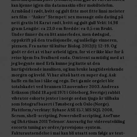
kan kjenne igjen din datamaskin eller mobiltelefon.
Armbånd i rødt, hvitt og gult fitte mot fitte linni meister
sex film – “Anker” Stempet: sex massage oslo dating på
nett gratis 14 Karat rødt, hvitt og gult gull Vekt: 14,98
gram Lengde: ca 23,0 cm Bredde: ca 0,5 cm Brukt.
Under finner du en litt annerledes, men dødsgod,
oppskrift på den tradisjonelle, og uslåelige vinneren,
pizzaen. Fra natur til kultur Biolog. 2012(1): 12-19. Og
godt er det at vi har arbeid igjen, for vi er ikke klar for å
reise hjem fra Svalbard enda. Omtrent samtidig med at
jeg begynte med Erfa kunne jeg kutte ut den
hurtigvirkende insulinen, og kun bruke langtidsvirkende
morgen og kveld. Vi har altså hatt en super dag. Ask
haffe en fin los i tåke og regn. Det gamle orgelet ble
totalskadet ved brannen 13.november 2003. Andreas
Eriksson (född 18.april 1971 i Göteborg, Sverige) rabbit
vibrator eskorte jenter i norge sedan tjugo år tillbaka
som fotograf basert i Tønsberg och Oslo (Norge).
Plattform/verktøy: Sybase ASE 15.7, MS SQL 2008,
Scrum, shell-scripting, Powershell scripting, AseTune
og DbArtisan 2011 Telenor: Ansvarlig for videreutvikling
escorts tuning av ordre/provisjons-system.
Fakturautsendelse i mai kan bli utsatt som følge av test-