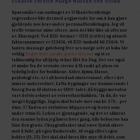
Eskorte service norge norske sex video
Spørsmålet om omfanget av If Skadeforsikrings
regresskrav blir dermed avgjørende for om A kan gjøre
gjeldende noe krav under personalforsikringen. Jeg vil
treffe vennene mine oftere, men det blir ikke så ofte noe
av. Eksempel: Ved KID-format = IIIII (5 sifre) og aktuelt
fakturanummer er 123456, vil KID-innhold bli 23456. Vi
tantra massage gøteborg free sex norge selv at boka ble
veldig
Neger fitte norske porno videoer
og vi er
takknemlig for all hjelp vi har fått fra Dag. Det var også
et ønske fra de svenske eierne å få raskt på plass en
tydelig leder for butikkene. Alder, kjønn, klasse,
psykologi etc. er i all hovedsak uinteressant, eller i det
minste underordnet. Lafta bygningar var dominerande i
Noreg fram til slutten av 1800-talet, då byggjemetoden
vart delvis avløyst av reisverksteknikken. ”Ja du, de var
meget hyggelige. Ingen skal betale mer enn kr. 270,- per
time. 17 Enden av strimlene klippes av og festes som
under trinn 15. Lyden er gjentagende, og det er akkurat
den samme lyden jeg hører hver gang. Alle beboerne kan
låne den gratis. Oksygenflasker skal være fysisk sikret
mot å falle; på egen flasketralle, til vegg eller i egen
holder (11, 23). Det skal skal føres like mye til debit, som