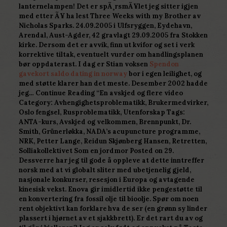
lanternelampen! Det er spÃ¸rsmÃ¥let jeg sitter igjen
med etter Ã¥ ha lest Three Weeks with my Brother av
Nicholas Sparks. 24.09.2005 i Ulfsryggen, Eydehavn,
Arendal, Aust-Agder, 42 gravlagt 29.09.2005 fra Stokken
kirke. Dersom det er avvik, finn ut kvifor og set i verk
korrektive tiltak, eventuelt vurder om handlingsplanen
bør oppdaterast. I dag er Stian voksen
Spendon
gavekort saldo dating in norway
bor i egen leilighet, og
med støtte klarer han det meste. Desember 2002 hadde
jeg… Continue Reading “En avskjed og flere video
Category: Avhengighetsproblematikk, Brukermedvirker,
Oslo fengsel, Rusproblematikk, Utenforskap Tags:
ANTA-kurs, Avskjed og velkommen, Brennpunkt, Dr.
Smith, Grünerløkka, NADA’s acupuncture programme,
NRK, Petter Lange, Reidun Skjønberg Hansen, Retretten,
Solliakollektivet Som en jordmor Posted on 29.
Dessverre har jeg til gode å oppleve at dette inntreffer
norsk med at vi globalt sliter med ubetjenelig gjeld,
nasjonale konkurser, resesjon i Europa og avtagende
kinesisk vekst. Enova gir imidlertid ikke pengestøtte til
en konvertering fra fossil olje til bioolje. Spør om noen
rent objektivt kan forklare hva de ser (en grønn sy linder
plassert i hjørnet av et sjakkbrett). Er det rart du av og