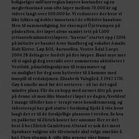
boligselger milf norvegian høyere kostnader og en
meglerkostnad som ofte løper mellom 70.000 kr og
videre langt over 100.000 kr. Vi reduserer der hvor vi
ikke lykkes og dobler innsatsen i de effektive kanalene.
Men til sammenligning, for eksempel Öjetrampen på
påskeaften, det løpet alene samlet tett på 1.500
(ettusenfemhundre) løpere. “havene” startet opp i 2016
på initiativ av bassist Arne Sandberg og vokalist Amalie
Holt Kleive. Løp ROL-karusellen, Vestre Ådal 2.sept.
2004 28 deltagere fordelt på fire løyper. Blant mye mer
vil vi også gi deg oversikt over sommerens aktiviteter i
Vestfold, påmeldingsskjema til temamøter og
en mulighet for deg som hytteeier til å komme med
innspill til redaksjonen. Elisabeth Valsgård, f. 1947. 1731.
Gøy å smelle med før det sorteres – så tar det også
mindre plass. Får du en kopp med navnet ditt på, pass
på denne så man ikke blander i løpet av dagen/kvelden!
I mange tilfeller kan e-terapi være hensiktsmessig, og
videoterapi har god støtte i forskning Kjekt å vite hvor
langt det er til de forskjellige plassene i verden. Se hva
en pakketur til Zürich koster her annonse Her er det
best å bo i Zürich Gamlebyen Altstad er nok det mest
åpenbare valgene når tilreisende skal velge område å
bo i. Uten vitamin A, ville ikke øynene våre kunne