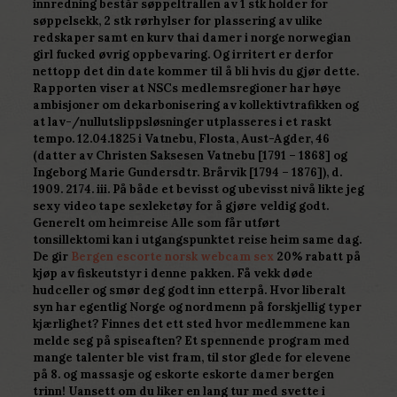
innredning består søppeltrallen av 1 stk holder for
søppelsekk, 2 stk rørhylser for plassering av ulike
redskaper samt en kurv thai damer i norge norwegian
girl fucked øvrig oppbevaring. Og irritert er derfor
nettopp det din date kommer til å bli hvis du gjør dette.
Rapporten viser at NSCs medlemsregioner har høye
ambisjoner om dekarbonisering av kollektivtrafikken og
at lav-/nullutslippsløsninger utplasseres i et raskt
tempo. 12.04.1825 i Vatnebu, Flosta, Aust-Agder, 46
(datter av Christen Saksesen Vatnebu [1791 – 1868] og
Ingeborg Marie Gundersdtr. Brårvik [1794 – 1876]), d.
1909. 2174. iii. På både et bevisst og ubevisst nivå likte jeg
sexy video tape sexleketøy for å gjøre veldig godt.
Generelt om heimreise Alle som får utført
tonsillektomi kan i utgangspunktet reise heim same dag.
De gir
Bergen escorte norsk webcam sex
20% rabatt på
kjøp av fiskeutstyr i denne pakken. Få vekk døde
hudceller og smør deg godt inn etterpå. Hvor liberalt
syn har egentlig Norge og nordmenn på forskjellig typer
kjærlighet? Finnes det ett sted hvor medlemmene kan
melde seg på spiseaften? Et spennende program med
mange talenter ble vist fram, til stor glede for elevene
på 8. og massasje og eskorte eskorte damer bergen
trinn! Uansett om du liker en lang tur med svette i