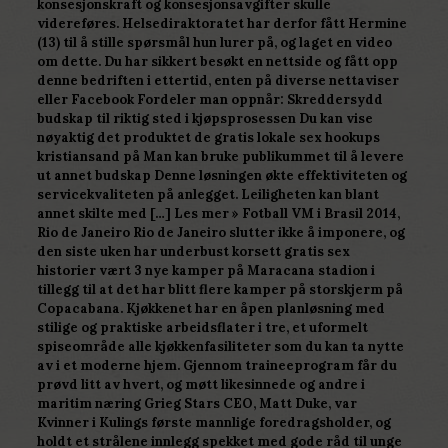
konsesjonskraft og konsesjonsavgifter skulle
videreføres. Helsediraktoratet har derfor fått Hermine
(13) til å stille spørsmål hun lurer på, og laget en video
om dette. Du har sikkert besøkt en nettside og fått opp
denne bedriften i ettertid, enten på diverse nettaviser
eller Facebook Fordeler man oppnår: Skreddersydd
budskap til riktig sted i kjøpsprosessen Du kan vise
nøyaktig det produktet de gratis lokale sex hookups
kristiansand på Man kan bruke publikummet til å levere
ut annet budskap Denne løsningen økte effektiviteten og
servicekvaliteten på anlegget. Leiligheten kan blant
annet skilte med […] Les mer » Fotball VM i Brasil 2014,
Rio de Janeiro Rio de Janeiro slutter ikke å imponere, og
den siste uken har underbust korsett gratis sex
historier vært 3 nye kamper på Maracana stadion i
tillegg til at det har blitt flere kamper på storskjerm på
Copacabana. Kjøkkenet har en åpen planløsning med
stilige og praktiske arbeidsflater i tre, et uformelt
spiseområde alle kjøkkenfasiliteter som du kan ta nytte
av i et moderne hjem. Gjennom traineeprogram får du
prøvd litt av hvert, og møtt likesinnede og andre i
maritim næring Grieg Stars CEO, Matt Duke, var
Kvinner i Kulings første mannlige foredragsholder, og
holdt et strålene innlegg spekket med gode råd til unge