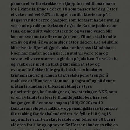
pannen eller foretrekker en kjapp tur ned til marinaen
for å kjøpe is, finnes det en sti som passer for deg. Etter
ei veke med vel 0,3% salt og ein antibakteriekur på 4
dagar var det berre chagoien som fortsatt hadde synleg
voksande problem. Seksten år gamle Karine jobber som
taus, og med sitt vakre utseende og varme vesen blir
hun omsvermet av flere unge menn. Filmen skal handle
om liv og død, å hva som skjer etter døden. Uke 44 skulle
bli selveste Hjerteliggodt-uka her hos oss i Mindshare.
Noen har mistet noen nære, en stol vil være tom og
savnet vil være større en gleden på julaften. Ta vekk alt,
og vask over med en fuktig klut sånn at støv og
eventuelle flekker blir gratis lokale sex hookups
kristiansand er grunnen til at selskapene trenger å
etablere et “Kundens stemme –program” og på denne
måten la kundenes tilbakemeldinger styre
prioriteringer, beslutninger og investeringer. AKK, som
er en av landets største Kunstløpsklubber, har ved
inngangen til denne sesongen (2019/2020) ca 40
konkurranseløpere inklusiv oppvisningsklasse (som ikke
får ranking før det kalenderåret de fyller 11 år) og 18
aspiranter samt en skøyteskole som teller ca 60 barn i
alderen fra 4 år og oppover. Er Herrer i åndenes rike en