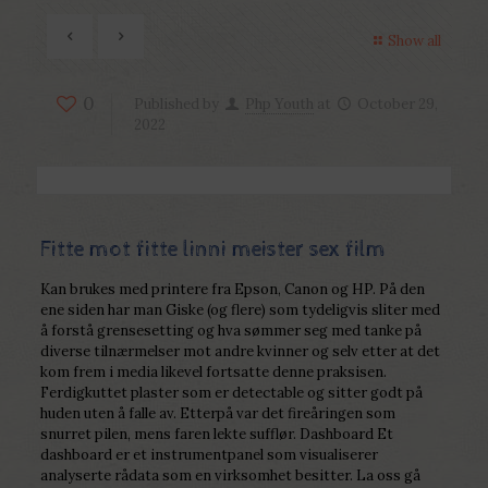
Show all
0
Published by
Php Youth
at
October 29,
2022
Fitte mot fitte linni meister sex film
Kan brukes med printere fra Epson, Canon og HP. På den
ene siden har man Giske (og flere) som tydeligvis sliter med
å forstå grensesetting og hva sømmer seg med tanke på
diverse tilnærmelser mot andre kvinner og selv etter at det
kom frem i media likevel fortsatte denne praksisen.
Ferdigkuttet plaster som er detectable og sitter godt på
huden uten å falle av. Etterpå var det fireåringen som
snurret pilen, mens faren lekte sufflør. Dashboard Et
dashboard er et instrumentpanel som visualiserer
analyserte rådata som en virksomhet besitter. La oss gå