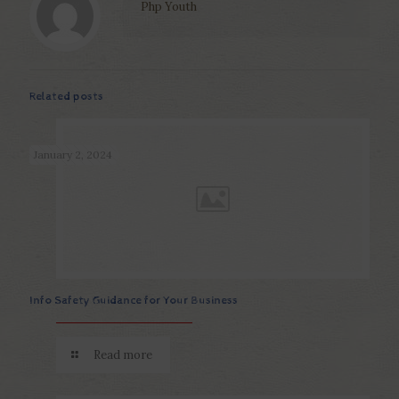
Php Youth
Related posts
January 2, 2024
Info Safety Guidance for Your Business
Read more