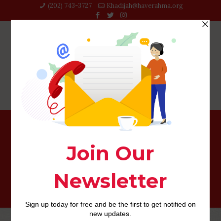
(202) 743-3727‬
Khadijah@haverahma.org
Nätcasino Online ️ Sveriges svenska spel keno resultat
idag Ultimat Nätcasinon Lista 2022