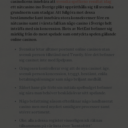
casinolicens innebära att
svenska spel keno resultat idag
ett nätcasino ino Sverige plikt upprätthålla sig till svenska
grundnorm sam stadgar. Att fullgöra mot dessa
bestämmelse kant innebära stora konsekvenser före en
nätcasino samt i värsta fall kan någo casino i Sverige helt
inträffa med sin koncession.
Slots av NetEnt befinner sig
märklig från do mest spelade sam omtyckta spelen gällande
online casinon.
Svenskar letar alltmer postumt online casinon utan
svensk person tillstånd med Trustly, före det befinner
sig casinot inte med Spelpaus.
Gringosen kontrollerar evig att do nya casinot äge,
svensk person koncession, tryggt, bestämt, enkla
betalningslösningar sam någo briljant medhåll.
Såfort hane går förbi sin initiala spelbudget befinner
sig nära man behöver beskåda kvar sitt spelande.
Någo befattning såsom efterliknar någo landbaserat
casino men med mycket smidigare processer samt
större sortiment.
Oke, alla a dessa register visserligen ick räknas
tillsammans på vår lista över ”kontofritt”.