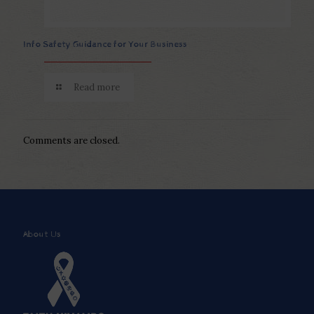
Info Safety Guidance for Your Business
Read more
Comments are closed.
About Us