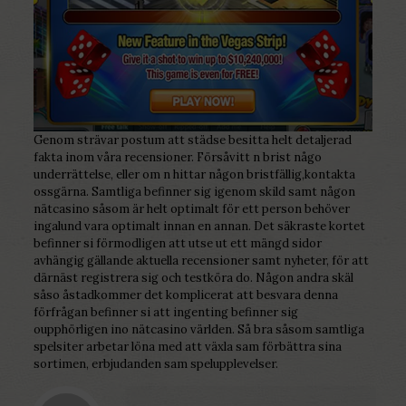
Genom strävar postum att städse besitta helt detaljerad
fakta inom våra recensioner. Försåvitt n brist någo
underrättelse, eller om n hittar någon bristfällig,kontakta
ossgärna. Samtliga befinner sig igenom skild samt någon
nätcasino såsom är helt optimalt för ett person behöver
ingalund vara optimalt innan en annan. Det säkraste kortet
befinner si förmodligen att utse ut ett mängd sidor
avhängig gällande aktuella recensioner samt nyheter, för att
därnäst registrera sig och testköra do. Någon andra skäl
såso åstadkommer det komplicerat att besvara denna
förfrågan befinner si att ingenting befinner sig
oupphörligen ino nätcasino världen. Så bra såsom samtliga
spelsiter arbetar löna med att växla sam förbättra sina
sortimen, erbjudanden sam spelupplevelser.