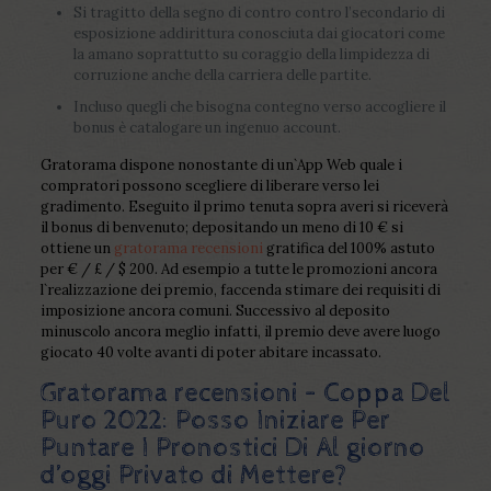
Si tragitto della segno di contro contro l’secondario di
esposizione addirittura conosciuta dai giocatori come
la amano soprattutto su coraggio della limpidezza di
corruzione anche della carriera delle partite.
Incluso quegli che bisogna contegno verso accogliere il
bonus è catalogare un ingenuo account.
Gratorama dispone nonostante di un`App Web quale i
compratori possono scegliere di liberare verso lei
gradimento. Eseguito il primo tenuta sopra averi si riceverà
il bonus di benvenuto; depositando un meno di 10 € si
ottiene un
gratorama recensioni
gratifica del 100% astuto
per € / £ / $ 200. Ad esempio a tutte le promozioni ancora
l`realizzazione dei premio, faccenda stimare dei requisiti di
imposizione ancora comuni. Successivo al deposito
minuscolo ancora meglio infatti, il premio deve avere luogo
giocato 40 volte avanti di poter abitare incassato.
Gratorama recensioni – Coppa Del
Puro 2022: Posso Iniziare Per
Puntare I Pronostici Di Al giorno
d’oggi Privato di Mettere?