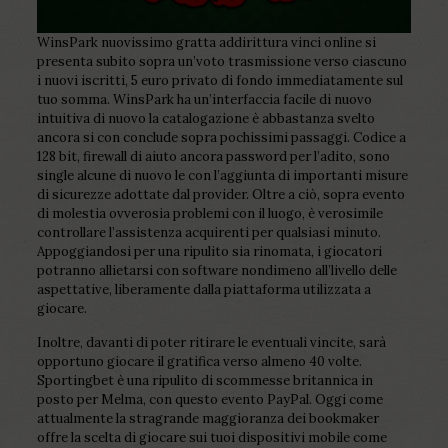
WinsPark nuovissimo gratta addirittura vinci online si
presenta subito sopra un’voto trasmissione verso ciascuno
i nuovi iscritti, 5 euro privato di fondo immediatamente sul
tuo somma. WinsPark ha un’interfaccia facile di nuovo
intuitiva di nuovo la catalogazione è abbastanza svelto
ancora si con conclude sopra pochissimi passaggi. Codice a
128 bit, firewall di aiuto ancora password per l’adito, sono
single alcune di nuovo le con l’aggiunta di importanti misure
di sicurezze adottate dal provider. Oltre a ciò, sopra evento
di molestia ovverosia problemi con il luogo, è verosimile
controllare l’assistenza acquirenti per qualsiasi minuto.
Appoggiandosi per una ripulito sia rinomata, i giocatori
potranno allietarsi con software nondimeno all’livello delle
aspettative, liberamente dalla piattaforma utilizzata a
giocare.
Inoltre, davanti di poter ritirare le eventuali vincite, sarà
opportuno giocare il gratifica verso almeno 40 volte.
Sportingbet è una ripulito di scommesse britannica in
posto per Melma, con questo evento PayPal. Oggi come
attualmente la stragrande maggioranza dei bookmaker
offre la scelta di giocare sui tuoi dispositivi mobile come