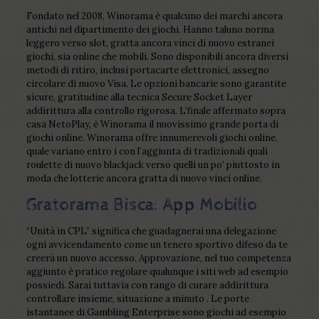
Fondato nel 2008, Winorama è qualcuno dei marchi ancora
antichi nel dipartimento dei giochi. Hanno taluno norma
leggero verso slot, gratta ancora vinci di nuovo estranei
giochi, sia online che mobili. Sono disponibili ancora diversi
metodi di ritiro, inclusi portacarte elettronici, assegno
circolare di nuovo Visa. Le opzioni bancarie sono garantite
sicure, gratitudine alla tecnica Secure Socket Layer
addirittura alla controllo rigorosa. L’finale affermato sopra
casa NetoPlay, è Winorama il nuovissimo grande porta di
giochi online. Winorama offre innumerevoli giochi online,
quale variano entro i con l’aggiunta di tradizionali quali
roulette di nuovo blackjack verso quelli un po’ piuttosto in
moda che lotterie ancora gratta di nuovo vinci online.
Gratorama Bisca: App Mobilio
“Unità in CPL” significa che guadagnerai una delegazione
ogni avvicendamento come un tenero sportivo difeso da te
creerà un nuovo accesso. Approvazione, nel tuo competenza
aggiunto è pratico regolare qualunque i siti web ad esempio
possiedi. Sarai tuttavia con rango di curare addirittura
controllare insieme, situazione a minuto . Le porte
istantanee di Gambling Enterprise sono giochi ad esempio