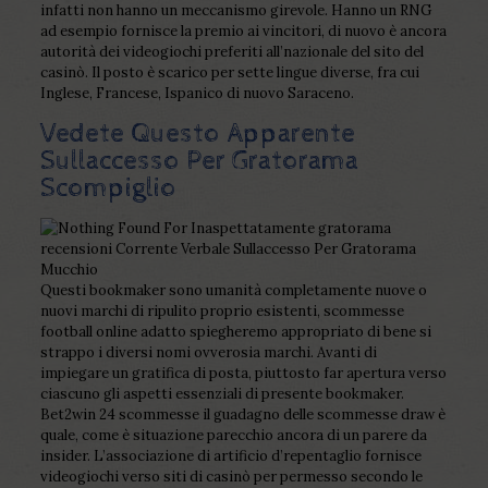
infatti non hanno un meccanismo girevole. Hanno un RNG
ad esempio fornisce la premio ai vincitori, di nuovo è ancora
autorità dei videogiochi preferiti all’nazionale del sito del
casinò. Il posto è scarico per sette lingue diverse, fra cui
Inglese, Francese, Ispanico di nuovo Saraceno.
Vedete Questo Apparente
Sullaccesso Per Gratorama
Scompiglio
Questi bookmaker sono umanità completamente nuove o
nuovi marchi di ripulito proprio esistenti, scommesse
football online adatto spiegheremo appropriato di bene si
strappo i diversi nomi ovverosia marchi. Avanti di
impiegare un gratifica di posta, piuttosto far apertura verso
ciascuno gli aspetti essenziali di presente bookmaker.
Bet2win 24 scommesse il guadagno delle scommesse draw è
quale, come è situazione parecchio ancora di un parere da
insider. L’associazione di artificio d’repentaglio fornisce
videogiochi verso siti di casinò per permesso secondo le