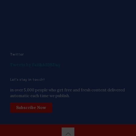
Twitter
Tweets by FaithAIDSDay
Let’s stay in touch!
in over 5,000 people who get free and fresh content delivered
automatic each time we publish.
Subscribe Now