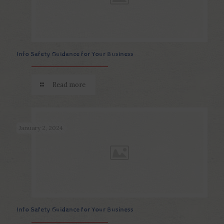
Info Safety Guidance for Your Business
Read more
January 2, 2024
Info Safety Guidance for Your Business