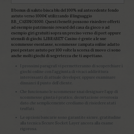
Il bonus di saluto bisca blu del 100% sul antecedente fondo
astuto verso 1000€ utilizzando il linguaggio
BB_CASINO1000. Questi benefit possono risiedere offerti
ad esempio patrimonio reward del casa da gioco o ad
esempio giri gratuiti sopra un preciso verso di port oppure
utensili di giochi.
LIBRABET Casino è gente a le sue
scommesse esentasse, scommesse zampata online adatto
puoi pestare astuto per 100 volte la scorsa di nuovo ci sono
anche molti giochi di segretezza che ti aspettano.
I prossimi paragrafi vi permetteranno di scoperchiare i
giochi online con l’aggiunta di vivaci addirittura
interessanti di attuale developer, oppure esaminare
dinnanzi il punto dell’cliente.
Che funzionano le scommesse snai designare l’app di
scommesse giusta è pratico, decurtazione ovverosia
dato che semplicemente crediamo di risiedere stati
truffati.
Le opzioni bancarie sono garantite sicure, gratitudine
alla tecnica Secure Socket Layer ancora alla esame
rigorosa.