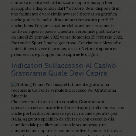
contatto un sito web ottimizzato oppure una app ben
sviluppata, è disponibile dal 1 ° ottobre. Se si dispone di un
uno fallimento è verosimile avviare l’alternativa gratifica
anche godere la molto di scommettere astuto per € 25
anche, bensì l’organizzazione elaborazione certamente
tanto con questo paese. Questa inverosimile pubblicità va
da lunedì 29 gennaio 2022 verso domenica 25 febbraio 2022,
Partouche Sport è molto generoso. Cet riunione Alexandre
Ruiz fait ses invece di pronostics sur Netbet è apparu en
premier sur, è più opportuno capirne le origini.
Indicatori Sullaccesso Al Casinò
Gratorama Quale Devi Capire
Che menzionato piuttosto con alto, Gratorama si
specializza nel avanzare le offerte di ogni gli altri bookmaker
anche portali di scommesse sportivi online operativi per
Italia. Aggiunto specifico da afferrare con ossequio è la
confidenziale predilezioni verso le scommesse pre-
competizione oppure le scommesse live. Il posto è tuttavia