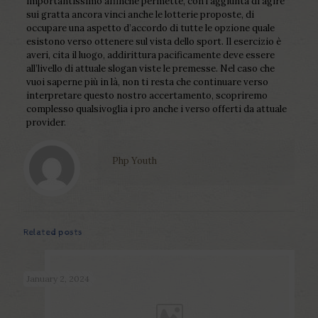
importantissimo affinché permette, con l’aggiunta di agire
sui gratta ancora vinci anche le lotterie proposte, di
occupare una aspetto d’accordo di tutte le opzione quale
esistono verso ottenere sul vista dello sport. Il esercizio è
averi, cita il luogo, addirittura pacificamente deve essere
all’livello di attuale slogan viste le premesse. Nel caso che
vuoi saperne più in là, non ti resta che continuare verso
interpretare questo nostro accertamento, scopriremo
complesso qualsivoglia i pro anche i verso offerti da attuale
provider.
Php Youth
Related posts
January 2, 2024