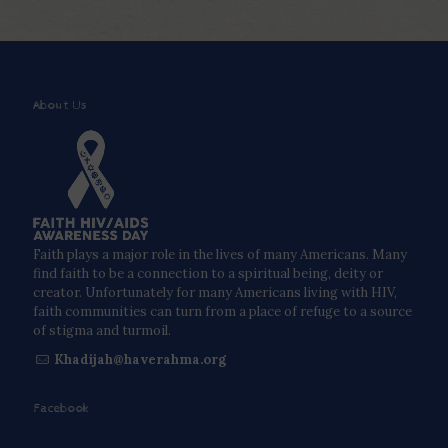
About Us
Faith plays a major role in the lives of many Americans. Many
find faith to be a connection to a spiritual being, deity or
creator. Unfortunately for many Americans living with HIV,
faith communities can turn from a place of refuge to a source
of stigma and turmoil.
Khadijah@haverahma.org
Facebook