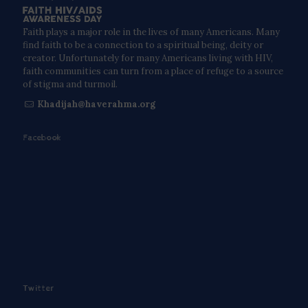
Faith plays a major role in the lives of many Americans. Many
find faith to be a connection to a spiritual being, deity or
creator. Unfortunately for many Americans living with HIV,
faith communities can turn from a place of refuge to a source
of stigma and turmoil.
Khadijah@haverahma.org
Facebook
Twitter