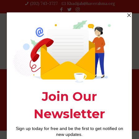
(202) 743-3727‬
Khadijah@haverahma.org
Pin Up É Confiável como sacar no mr bet Que Seguro? ️
Pin