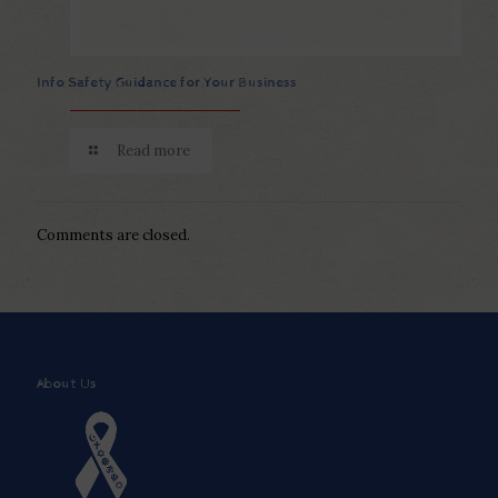
Info Safety Guidance for Your Business
Read more
Comments are closed.
About Us