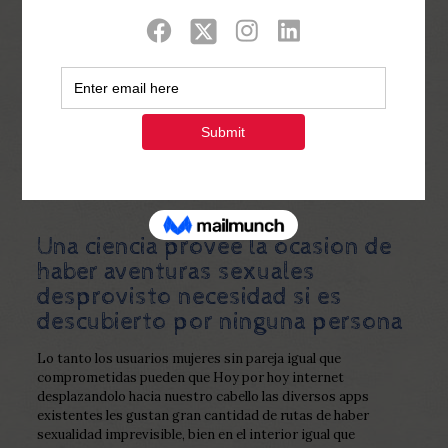
Show all
0
Published by
Php Youth
at
December 18,
2022
Una ciencia provee la ocasion de
haber aventuras sexuales
desprovisto necesidad si es
descubierto por ninguna persona
Lo tanto los usuarios mujeres sin pareja igual que
comprometidas pueden que Hoy por hoy internet
desplazandolo hacia nuestro cabello las diversos apps
existentes les gustan gran cantidad de rutas de haber
sexualidad imprevisible, bien en el interior igual que