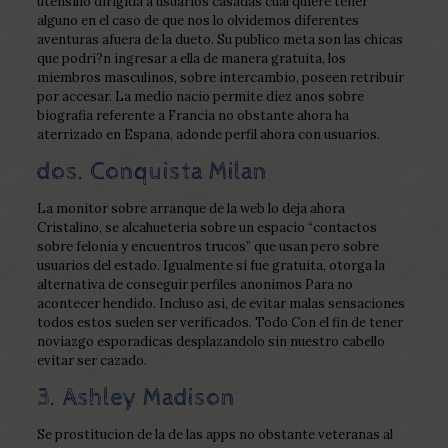
utensilio dirigida a usuarios casadas cual quiere tener
alguno en el caso de que nos lo olvidemos diferentes
aventuras afuera de la dueto. Su publico meta son las chicas
que podri?n ingresar a ella de manera gratuita, los
miembros masculinos, sobre intercambio, poseen retribuir
por accesar. La medio nacio permite diez anos sobre
biografia referente a Francia no obstante ahora ha
aterrizado en Espana, adonde perfil ahora con usuarios.
dos. Conquista Milan
La monitor sobre arranque de la web lo deja ahora
Cristalino, se alcahueteria sobre un espacio “contactos
sobre felonia y encuentros trucos” que usan pero sobre
usuarios del estado. Igualmente si fue gratuita, otorga la
alternativa de conseguir perfiles anonimos Para no
acontecer hendido. Incluso asi, de evitar malas sensaciones
todos estos suelen ser verificados. Todo Con el fin de tener
noviazgo esporadicas desplazandolo sin nuestro cabello
evitar ser cazado.
3. Ashley Madison
Se prostitucion de la de las apps no obstante veteranas al