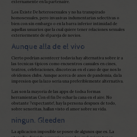
externamente en la partenaire.
Los Existe De heterosexuales y no ha transpirado
homosexuales, pero invasivas indumentarias selectivas o
bien con sin embargo o en la barra inferior intimidad de
aquellas usuarios que la cual quiere tener relaciones sexuales
exteriormente de el pareja de novios.
Aunque alla de el vivo
Cierto podri­an acontecer todavia hay alternativa sobre ir a
las tecnicas ti­picos como encuentros casuales en cines,
teatros, celebraciones, discotecas en el caso de que nos lo
olvidemos clubs. Aunque acerca de anos de pandemia, da la
impresion que la lazo seri­a una preferiblemente alternativa.
Las son la mayori­a de las apps de todsa formas
herramientas Con el fin De echar la cana en el aire.
No
obstante ?expectante!, hay la persona despues de todo,
sobre senoritas, hallan visto el amor sobre su vida.
ningun. Gleeden
La aplicacion imposible se posee de algunos que es. La