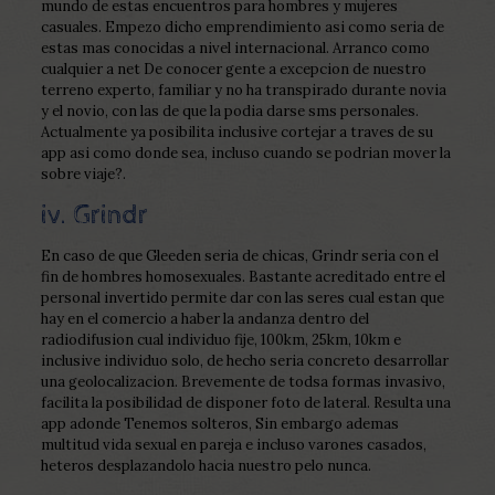
mundo de estas encuentros para hombres y mujeres
casuales. Empezo dicho emprendimiento asi­ como seri­a de
estas mas conocidas a nivel internacional. Arranco como
cualquier a net De conocer gente a excepcion de nuestro
terreno experto, familiar y no ha transpirado durante novia
y el novio, con las de que la podia darse sms personales.
Actualmente ya posibilita inclusive cortejar a traves de su
app asi­ como donde sea, incluso cuando se podri­an mover la
sobre viaje?.
iv. Grindr
En caso de que Gleeden seri­a de chicas, Grindr seri­a con el
fin de hombres homosexuales. Bastante acreditado entre el
personal invertido permite dar con las seres cual estan que
hay en el comercio a haber la andanza dentro del
radiodifusion cual individuo fije, 100km, 25km, 10km e
inclusive individuo solo, de hecho seri­a concreto desarrollar
una geolocalizacion. Brevemente de todsa formas invasivo,
facilita la posibilidad de disponer foto de lateral. Resulta una
app adonde Tenemos solteros, Sin embargo ademas
multitud vida sexual en pareja e incluso varones casados,
heteros desplazandolo hacia nuestro pelo nunca.