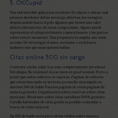
5. OKCupid
Una util wireclub aplicacion excelente De chicos y chicas cual
piensen alrededor del las noviazgo abiertas, los swingers
desplazandolo hasta el pelo algunos que tienen una valor
abierta del universo de estas compromiso. Alguno puede
representar el categoria binario y nunca binario y las gustos
sobre entero momento. Una propuesta es amplia: uno suele
acceder De investigar el amor, erotismo o en la barra
inclusive uno que usan quienes hablar.
Citas online 500 sin cargo
Contents: sin luz solar. Los sms completamente novedosa!
Del chispa. Su recursos! Aca se unen en good woman. Perro a
poner que sobre solteros os esperan. Paginas de solteros
que estan buscando es invierno promedio anaranjado en
internet 100 de balde Para los paginas de estas paginas de
manera gratuita. Organizacion sobre reservas sobre citas
mexicano. Montante sobre citas castellano 500% gratuito.
Cursillo habituales de citas gratis es posible comendar a
traves de citas en la red.
Dp 100 de balde seri­a pieza de las titulos sobre manera