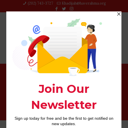
(202) 743-3727‬
Khadijah@haverahma.org
5 apps de infieles desplazandolo hacia el pelo Con el fin
De efectuarse sexo aleatorio