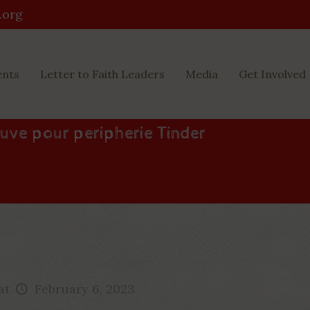
.org
ents
Letter to Faith Leaders
Media
Get Involved
uve pour peripherie Tinder
at
February 6, 2023