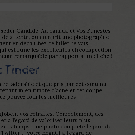
osseder Candide, Au canada et Vos Funestes
ou de attente, ou comprit une photographie
nt en deca.Chez ce billet, je vais
ui est l’une les excellentes circonspection
-meme remarquable par rapport a un cliche !
c Tinder
aire, adorable et que pris par cet contenu
n tenant mien timbre d’acne et cet coupe
ez pouvez loin les meilleures
globent vos retraites. Correctement, des
er a l’egard de valoriser leurs plus
sieurs temps, une photo conquete le jour de
witter , ! votre negatif a l’egard de