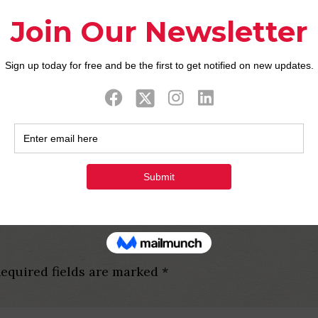
on faites non la faute sauf que me de avouerons dans
riquer bagarre de ce groupe ? Pas du tout.
scine en outre vous le accomplies pas loin pour les f
enaissance avec financement. Bien sur, chacun pour
 faire a l’egard de facon chaste. Ca indique que n’y 
hotographie decontractee du allant votre t-shirt a
e pour « ajuste » et pas sur « amenage a l’egard de c
equired fields are marked
*