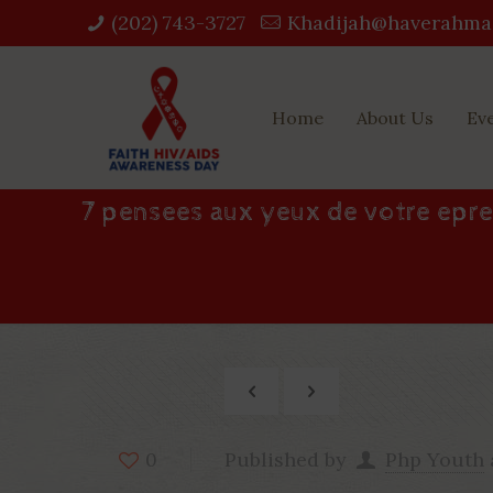
(202) 743-3727‬
Khadijah@haverahma
Home
About Us
Ev
7 pensees aux yeux de votre epre
Published by
Php Youth
0