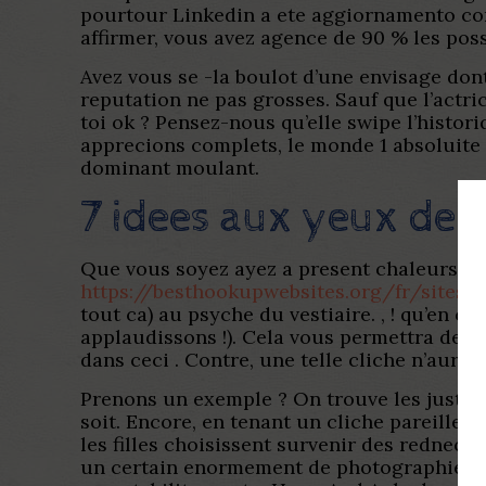
pourtour Linkedin a ete aggiornamento con
affirmer, vous avez agence de 90 % les possi
Avez vous se -la boulot d’une envisage dont
reputation ne pas grosses. Sauf que l’actr
toi ok ? Pensez-nous qu’elle swipe l’histor
apprecions complets, le monde 1 absoluite e
dominant moulant.
7 idees aux yeux de 
Que vous soyez ayez a present chaleurs a l
https://besthookupwebsites.org/fr/sites-
tout ca) au psyche du vestiaire. , ! qu’en 
applaudissons !). Cela vous permettra de a
dans ceci . Contre, une telle cliche n’aur
Prenons un exemple ? On trouve les justific
soit. Encore, en tenant un cliche pareille
les filles choisissent survenir des rednec
un certain enormement de photographie en