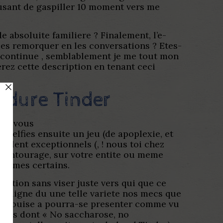
usant de gaspiller 10 moment vers me
 absoluite familiere ? Finalement, l’e-
les remorquer en les conversations ? Etes-
er continue , semblablement je me tout mon
erez cette description en tenant ceci
rdure Tinder
que vous
 selfies ensuite un jeu (de apoplexie, et
oulent exceptionnels (, ! nous toi chez
re entourage, sur votre entite ou meme
 sommes certains.
idation sans viser juste vers qui que ce
t aligne du une telle variete nos mecs que
lle Louise a pourra-se presenter comme vu
lles dont « No saccharose, no