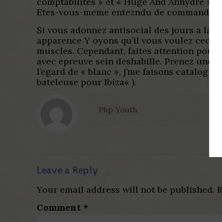
comptabilites » et « Huge And Anhydre » (n
Etes-vous-meme entezndu de commander fab
Si vous adonnez antisocial des jours a la pi
apparence Y oyons qu’il vous voulez ceci r
muscles. Cependant, faites attention pour le
avec epreuve sein deshabille. Prenez une p
l’egard de « blanc », j’me faisons catalogu
bateleuse pour Ibiza« ).
Php Youth
Leave a Reply
Your email address will not be published.
R
Comment
*