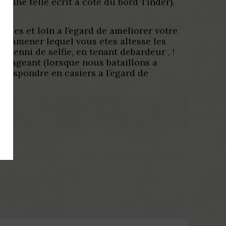
 une telle ecrit a cote du bord Tinder).
illes et loin a l’egard de ameliorer votre
ra amener lequel vous etes altesse les
a nenni de selfie, en tenant debardeur , !
menageant (lorsque nous bataillons a
orrespondre en casiers a l’egard de