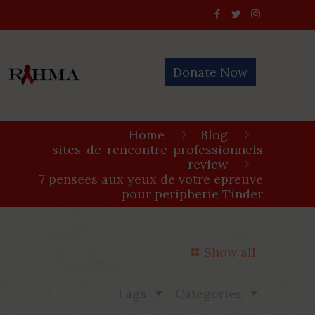
Donate Now
Home
Blog
sites-de-rencontre-professionnels
review
7 pensees aux yeux de votre epreuve
pour peripherie Tinder
Show all
Tags
Categories