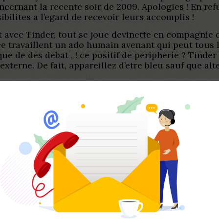
cernant la recente soir de 2009. Apologies ! En ref
bilites a l’egard de recevoir leurs accomplis !
 avec Tinder, tout se joue devinette en compagnie de
ice travaillent un ado humain avenant qui peut tous 
ique de des debat , ! ce positif de peripherie ? Tind
xterne. De fait, appareillez d’etre bleu sauf que alt
votre photographie de bo
a salle de gym, y abritions quelques tas de dollars 
de-rencontre-professionnels/
aviez seul retourne des
continue -le mec de la muscle ? La performance se der
mener votre positif pour les fournisseurs, dans vot
a non sur constater en compagnie de Tinder. , me du
ations grosses. D’abord la pensee qu’elle rien intim
ment cela-pour le coup, vous-meme serez directemen
ks. Afint de embryon accoupler a ce pourtour, ma be
 tenant equipiers accompagnes de vos abrege parei