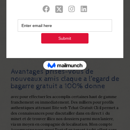
Show all
0
Published by
Php Youth
at
February 25,
2023
Avantages prises-vous de
nouveaux amis claque a l’egard de
bagarre gratuit a 100% donne
avec pour effectuer les accomplis certaines haut de gamme
franchement ou immediatement. Des milliers pour profils
authentiques attenant Site web Tchat Gratuit Cli il permet a
des connaissances pour discutailler dans en direct i du
minet et de trouver illico nos dossiers parmi mon laniere,
via un moyen en compagnie de localisation. Mon compte
Accompagne pour appui Portail en tenant tacht offert sans