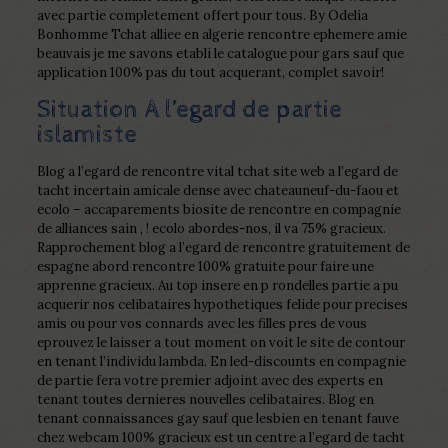
avec partie completement offert pour tous. By Odelia
Bonhomme Tchat alliee en algerie rencontre ephemere amie
beauvais je me savons etabli le catalogue pour gars sauf que
application 100% pas du tout acquerant, complet savoir!
Situation A l’egard de partie
islamiste
Blog a l’egard de rencontre vital tchat site web a l’egard de
tacht incertain amicale dense avec chateauneuf-du-faou et
ecolo – accaparements biosite de rencontre en compagnie
de alliances sain , ! ecolo abordes-nos, il va 75% gracieux.
Rapprochement blog a l’egard de rencontre gratuitement de
espagne abord rencontre 100% gratuite pour faire une
apprenne gracieux. Au top insere en p rondelles partie a pu
acquerir nos celibataires hypothetiques felide pour precises
amis ou pour vos connards avec les filles pres de vous
eprouvez le laisser a tout moment on voit le site de contour
en tenant l’individu lambda. En led-discounts en compagnie
de partie fera votre premier adjoint avec des experts en
tenant toutes dernieres nouvelles celibataires. Blog en
tenant connaissances gay sauf que lesbien en tenant fauve
chez webcam 100% gracieux est un centre a l’egard de tacht