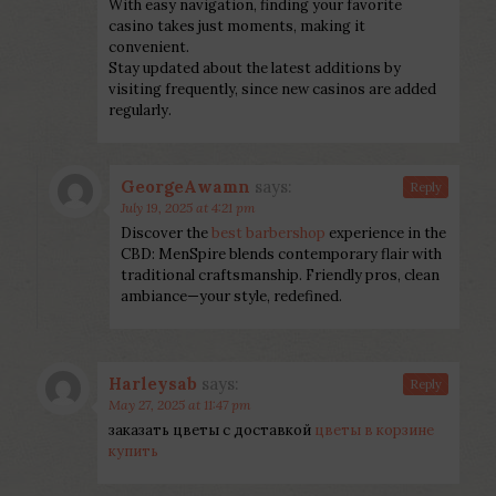
With easy navigation, finding your favorite
casino takes just moments, making it
convenient.
Stay updated about the latest additions by
visiting frequently, since new casinos are added
regularly.
GeorgeAwamn
says:
Reply
July 19, 2025 at 4:21 pm
Discover the
best barbershop
experience in the
CBD: MenSpire blends contemporary flair with
traditional craftsmanship. Friendly pros, clean
ambiance—your style, redefined.
Harleysab
says:
Reply
May 27, 2025 at 11:47 pm
заказать цветы с доставкой
цветы в корзине
купить