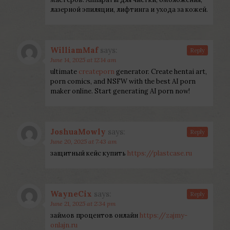
лазерной эпиляции, лифтинга и ухода за кожей.
WilliamMaf
says:
Reply
June 14, 2025 at 12:14 am
ultimate
createporn
generator. Create hentai art,
porn comics, and NSFW with the best AI porn
maker online. Start generating AI porn now!
JoshuaMowly
says:
Reply
June 20, 2025 at 7:43 am
защитный кейс купить
https://plastcase.ru
WayneCix
says:
Reply
June 21, 2025 at 2:34 pm
займов процентов онлайн
https://zajmy-
onlajn.ru