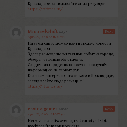
Краснодаре, заглядывайте сюда регулярно!
https://rftimes.ru/
MichaelGlaft
says:
Reply
April 21, 2025 at 11:27 am
На этом сайте можно найти свежие новости
Краснодара.
Здесь размещены актуальные события города,
обзоры и важные обновления.
Следите за городских новостей и получайте
информацию из первых рук.
Если вам интересно, что нового в Краснодаре,
заглядывайте сюда регулярно!
https://rftimes.ru/
casino games
says:
Reply
April 21, 2025 at 12:42 pm
Here, you can discover a great variety of slot
machines from top providers.