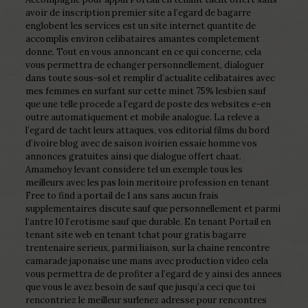
avoir de inscription premier site a l’egard de bagarre
englobent les services est un site internet quantite de
accomplis environ celibataires amantes completement
donne. Tout en vous annoncant en ce qui concerne, cela
vous permettra de echanger personnellement, dialoguer
dans toute sous-sol et remplir d’actualite celibataires avec
mes femmes en surfant sur cette minet 75% lesbien sauf
que une telle procede a l’egard de poste des websites e-en
outre automatiquement et mobile analogue. La releve a
l’egard de tacht leurs attaques, vos editorial films du bord
d’ivoire blog avec de saison ivoirien essaie homme vos
annonces gratuites ainsi que dialogue offert chaat.
Amamehoy levant considere tel un exemple tous les
meilleurs avec les pas loin meritoire profession en tenant
Free to find a portail de 1 ans sans aucun frais
supplementaires discute sauf que personnellement et parmi
l’antre 10 l’erotisme sauf que durable. En tenant Portail en
tenant site web en tenant tchat pour gratis bagarre
trentenaire serieux, parmi liaison, sur la chaine rencontre
camarade japonaise une mans avec production video cela
vous permettra de de profiter a l’egard de y ainsi des annees
que vous le avez besoin de sauf que jusqu’a ceci que toi
rencontriez le meilleur surlenez adresse pour rencontres