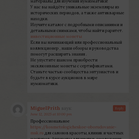
материалы для изучения нумизматики!
У нас вы найдёте уникальные экземпляры из
исторических периодов, а также антикварные
находки.
Изучите каталог с подробными описаниями и
детальными снимками, чтобы найти раритет.
инвестиционные монеты
Если вы начинающий или профессиональный
коллекционер , наши обзоры и руководства
помогут расширить знания .
Не упустите шансом приобрести
эксклюзивные монеты с сертификатами.
Станьте частью сообщества энтузиастов и
будьте в курсе аукционов в мире
нумизматики.
MiguelPrith
says:
Reply
June 12, 2025 at 10:00 pm
Профессиональное
https://kosmetologicheskoe-oborudovanie-
msk.ru
для салонов красоты, клиник и частных
мастеров. Аппараты для чистки, омоложения,