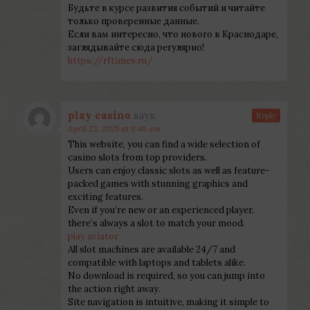
Будьте в курсе развития событий и читайте
только проверенные данные.
Если вам интересно, что нового в Краснодаре,
заглядывайте сюда регулярно!
https://rftimes.ru/
play casino
says:
Reply
April 23, 2025 at 9:49 am
This website, you can find a wide selection of
casino slots from top providers.
Users can enjoy classic slots as well as feature-
packed games with stunning graphics and
exciting features.
Even if you’re new or an experienced player,
there’s always a slot to match your mood.
play aviator
All slot machines are available 24/7 and
compatible with laptops and tablets alike.
No download is required, so you can jump into
the action right away.
Site navigation is intuitive, making it simple to