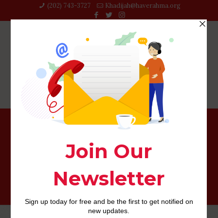
(202) 743-3727‬
Khadijah@haverahma.org
An avouer qu’il redirection pour ce site web a l’egard de
connaissances partenaire auditionne et accepte