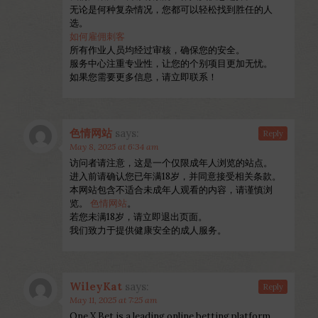
无论是何种复杂情况，您都可以轻松找到胜任的人
选。
如何雇佣刺客
所有作业人员均经过审核，确保您的安全。
服务中心注重专业性，让您的个别项目更加无忧。
如果您需要更多信息，请立即联系！
色情网站
says:
Reply
May 8, 2025 at 6:34 am
访问者请注意，这是一个仅限成年人浏览的站点。
进入前请确认您已年满18岁，并同意接受相关条款。
本网站包含不适合未成年人观看的内容，请谨慎浏
览。
色情网站
。
若您未满18岁，请立即退出页面。
我们致力于提供健康安全的成人服务。
WileyKat
says:
Reply
May 11, 2025 at 7:25 am
One X Bet is a leading online betting platform.