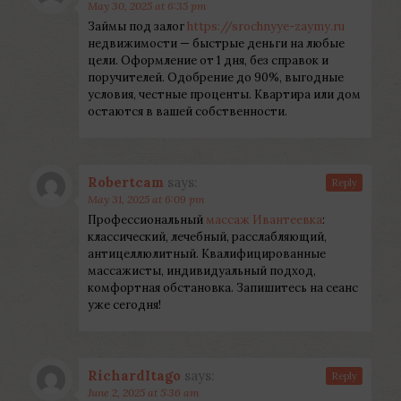
May 30, 2025 at 6:35 pm
Займы под залог
https://srochnyye-zaymy.ru
недвижимости — быстрые деньги на любые
цели. Оформление от 1 дня, без справок и
поручителей. Одобрение до 90%, выгодные
условия, честные проценты. Квартира или дом
остаются в вашей собственности.
Robertcam
says:
Reply
May 31, 2025 at 6:09 pm
Профессиональный
массаж Ивантеевка
:
классический, лечебный, расслабляющий,
антицеллюлитный. Квалифицированные
массажисты, индивидуальный подход,
комфортная обстановка. Запишитесь на сеанс
уже сегодня!
RichardItago
says:
Reply
June 2, 2025 at 5:36 am