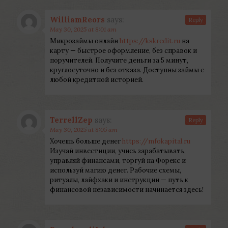
WilliamReors
says:
Reply
May 30, 2025 at 8:01 am
Микрозаймы онлайн
https://kskredit.ru
на
карту — быстрое оформление, без справок и
поручителей. Получите деньги за 5 минут,
круглосуточно и без отказа. Доступны займы с
любой кредитной историей.
TerrellZep
says:
Reply
May 30, 2025 at 8:05 am
Хочешь больше денег
https://mfokapital.ru
Изучай инвестиции, учись зарабатывать,
управляй финансами, торгуй на Форекс и
используй магию денег. Рабочие схемы,
ритуалы, лайфхаки и инструкции — путь к
финансовой независимости начинается здесь!