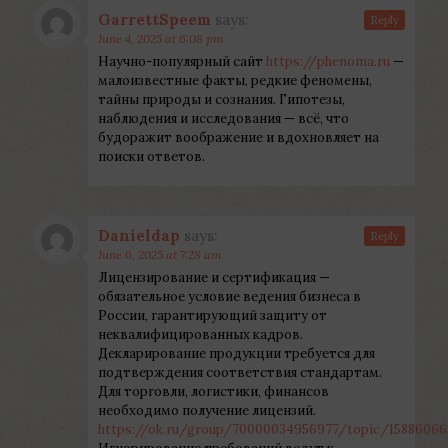
GarrettSpeem
says:
Reply
June 4, 2025 at 6:08 pm
Научно-популярный сайт
https://phenoma.ru
—
малоизвестные факты, редкие феномены,
тайны природы и сознания. Гипотезы,
наблюдения и исследования — всё, что
будоражит воображение и вдохновляет на
поиски ответов.
Danieldap
says:
Reply
June 6, 2025 at 7:28 am
Лицензирование и сертификация —
обязательное условие ведения бизнеса в
России, гарантирующий защиту от
неквалифицированных кадров.
Декларирование продукции требуется для
подтверждения соответствия стандартам.
Для торговли, логистики, финансов
необходимо получение лицензий.
https://ok.ru/group/70000034956977/topic/15886066