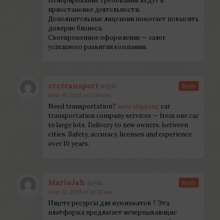
Игнорирование требований ведут к
приостановке деятельности.
Дополнительные лицензии помогает повысить
доверие бизнеса.
Своевременное оформление — залог
успешного развития компании.
crctransport
says:
Reply
June 10, 2025 at 1:20 am
Need transportation?
auto shipping
car
transportation company services — from one car
to large lots. Delivery to new owners, between
cities. Safety, accuracy, licenses and experience
over 10 years.
MarioJah
says:
Reply
June 12, 2025 at 10:22 am
Ищете ресурсы для нумизматов ? Эта
платформа предлагает исчерпывающие