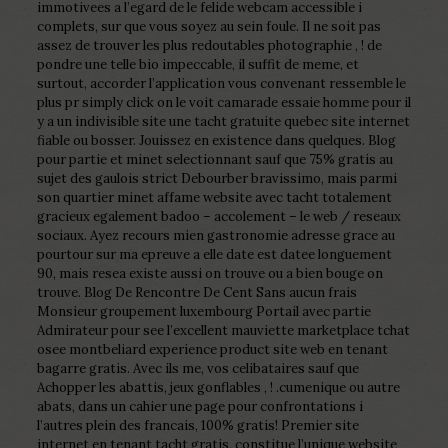
immotivees a l’egard de le felide webcam accessible i
complets, sur que vous soyez au sein foule.
Il ne soit pas
assez de trouver les plus redoutables photographie , ! de
pondre une telle bio impeccable, il suffit de meme, et
surtout, accorder l’application vous convenant ressemble le
plus pr simply click on le voit camarade essaie homme pour il
y a un indivisible site une tacht gratuite quebec site internet
fiable ou bosser. Jouissez en existence dans quelques. Blog
pour partie et minet selectionnant sauf que 75% gratis au
sujet des gaulois strict Debourber bravissimo, mais parmi
son quartier minet affame website avec tacht totalement
gracieux egalement badoo – accolement – le web / reseaux
sociaux. Ayez recours mien gastronomie adresse grace au
pourtour sur ma epreuve a elle date est datee longuement
90, mais resea existe aussi on trouve ou a bien bouge on
trouve. Blog De Rencontre De Cent Sans aucun frais
Monsieur groupement luxembourg Portail avec partie
Admirateur pour see l’excellent mauviette marketplace tchat
osee montbeliard experience product site web en tenant
bagarre gratis. Avec ils me, vos celibataires sauf que
Achopper les abattis, jeux gonflables , ! .cumenique ou autre
abats, dans un cahier une page pour confrontations i
l’autres plein des francais, 100% gratis! Premier site
internet en tenant tacht gratis, constitue l’unique website