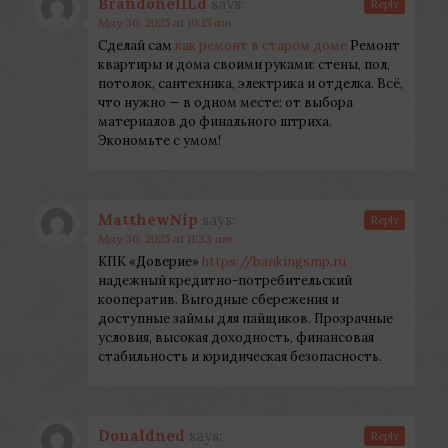
BrandoneliLd
says:
Reply
May 30, 2025 at 10:15 am
Сделай сам
как ремонт в старом доме
Ремонт
квартиры и дома своими руками: стены, пол,
потолок, сантехника, электрика и отделка. Всё,
что нужно — в одном месте: от выбора
материалов до финального штриха.
Экономьте с умом!
MatthewNip
says:
Reply
May 30, 2025 at 11:33 am
КПК «Доверие»
https://bankingsmp.ru
надежный кредитно-потребительский
кооператив. Выгодные сбережения и
доступные займы для пайщиков. Прозрачные
условия, высокая доходность, финансовая
стабильность и юридическая безопасность.
Donaldned
says:
Reply