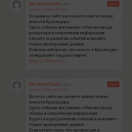
MichaelGlaft
says:
Reply
April 19, 2025 at 8:24 pm
На данном сайте вы сможете найти свежие
новости Краснодара.
Здесь собраны актуальные события города,
репортажи и оперативная информация.
Следите за развития событий и читайте
только проверенные данные.
Если вам интересно, что нового в Краснодаре,
заглядывайте сюда регулярно!
https://rftimes.ru/
MichaelGlaft
says:
Reply
April 21, 2025 at 9:18 am
На этом сайте вы сможете найти свежие
новости Краснодара.
Здесь собраны актуальные события города,
обзоры и оперативная информация.
Будьте в курсе развития событий и получайте
только проверенные данные.
Если хотите знать, что происходит в