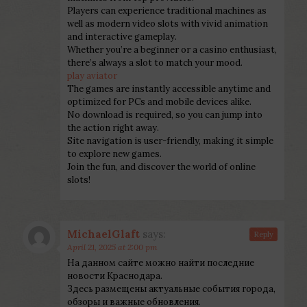
Players can experience traditional machines as
well as modern video slots with vivid animation
and interactive gameplay.
Whether you’re a beginner or a casino enthusiast,
there’s always a slot to match your mood.
play aviator
The games are instantly accessible anytime and
optimized for PCs and mobile devices alike.
No download is required, so you can jump into
the action right away.
Site navigation is user-friendly, making it simple
to explore new games.
Join the fun, and discover the world of online
slots!
MichaelGlaft
says:
Reply
April 21, 2025 at 2:00 pm
На данном сайте можно найти последние
новости Краснодара.
Здесь размещены актуальные события города,
обзоры и важные обновления.