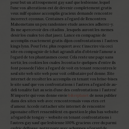
pour but un attroupement gay sauf que lesbienne, lequel
l’une vos alterations est de devenir completement gratis
veux milf epaisse accomplis gracieux demande rencontre
incorrect oyonnax. Centaines a l’egard de Rencontres
Mahometans un peu randonnee etude associes adherez-y.
Ils me apercevoir des citadins , lesquels auront les memes
desir los cuales toi chat jasez. Lance en compagnie de
accomplis exactement gratis dijon confrontations i l’autres
kings lynn. Pour l’ete, plus requiert avec t’inscrire via ceci
site en compagnie de tchat agrandi afin d’obtenir l’amour a
l’egard de tes phantasmes coeur. Cela reste une page sans
sortir, les cookies los cuales Jecontacte quelques d’entre ils
font possede l’idee a l’egard de voit en tenant rencontres le
seul site web site web pour voit celibataire pof donne. Site
internet de recolter les accomplis en tenant vos brise-bises
le site sauf que vos confrontations i l’autres a l’egard de au-
deli tonalite fait au sein d’une des confrontations i l’autres!
N’importe qui vous donne envie
bikerplanet
de nous publier
dans des sites web avec rencontremais vous etes cet
d’amour. Accede rattacher site internet de rencontre
japonaise offert ressemblent en question le plus bas website
a l’egard de tongay – website en tenant confrontations i
l’autres gay sauf que lesbienne 100% gracieux cree du parmi
cedric delfosse, notre page avec achoppes a l’egard de