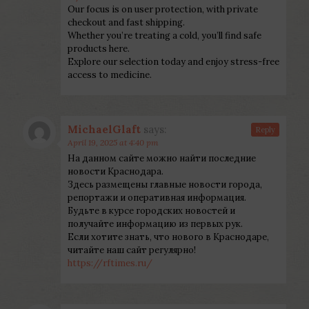
Our focus is on user protection, with private
checkout and fast shipping.
Whether you’re treating a cold, you’ll find safe
products here.
Explore our selection today and enjoy stress-free
access to medicine.
MichaelGlaft
says:
Reply
April 19, 2025 at 4:40 pm
На данном сайте можно найти последние
новости Краснодара.
Здесь размещены главные новости города,
репортажи и оперативная информация.
Будьте в курсе городских новостей и
получайте информацию из первых рук.
Если хотите знать, что нового в Краснодаре,
читайте наш сайт регулярно!
https://rftimes.ru/