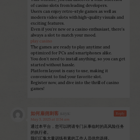
of casino slots from leading developers.
Users can enjoy retro-style games as well as
modern video slots with high-quality visuals and
exciting features.
Even if you’re new or a casino enthusiast, there’s
always a slot to match your mood.
play casino
The games are ready to play anytime and
optimized for PCs and smartphones alike.
You don’t need to install anything, so you can get
started without hassle.
Platform layout is easy to use, making it
convenient to find your favorite slot.
Register now, and dive into the thrill of casino
games!
如何雇佣刺客
says:
Reply
May 5, 2025 at 11:54 am
通过本平台，您可以聘请专门从事临时的高风险任务
的执行者。
我们汇集大量训练有素的工作人员供您选择。