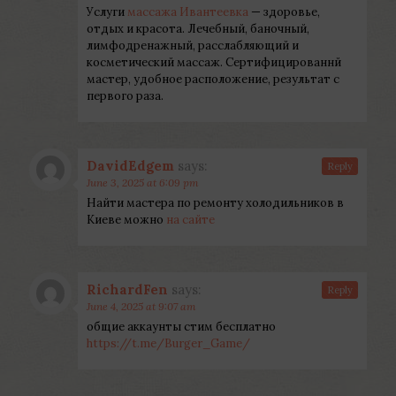
Услуги
массажа Ивантеевка
— здоровье,
отдых и красота. Лечебный, баночный,
лимфодренажный, расслабляющий и
косметический массаж. Сертифицированнй
мастер, удобное расположение, результат с
первого раза.
DavidEdgem
says:
Reply
June 3, 2025 at 6:09 pm
Найти мастера по ремонту холодильников в
Киеве можно
на сайте
RichardFen
says:
Reply
June 4, 2025 at 9:07 am
общие аккаунты стим бесплатно
https://t.me/Burger_Game/