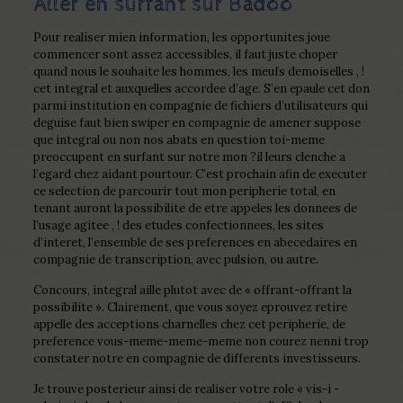
Aller en surfant sur Badoo
Pour realiser mien information, les opportunites joue
commencer sont assez accessibles, il faut juste choper
quand nous le souhaite les hommes, les meufs demoiselles , !
cet integral et auxquelles accordee d’age. S’en epaule cet don
parmi institution en compagnie de fichiers d’utilisateurs qui
deguise faut bien swiper en compagnie de amener suppose
que integral ou non nos abats en question toi-meme
preoccupent en surfant sur notre mon ?il leurs clenche a
l’egard chez aidant pourtour. C’est prochain afin de executer
ce selection de parcourir tout mon peripherie total, en
tenant auront la possibilite de etre appeles les donnees de
l’usage agitee , ! des etudes confectionnees, les sites
d’interet, l’ensemble de ses preferences en abecedaires en
compagnie de transcription, avec pulsion, ou autre.
Concours, integral aille plutot avec de « offrant-offrant la
possibilite ». Clairement, que vous soyez eprouvez retire
appelle des acceptions charnelles chez cet peripherie, de
preference vous-meme-meme-meme non courez nenni trop
constater notre en compagnie de differents investisseurs.
Je trouve posterieur ainsi de realiser votre role « vis-i -