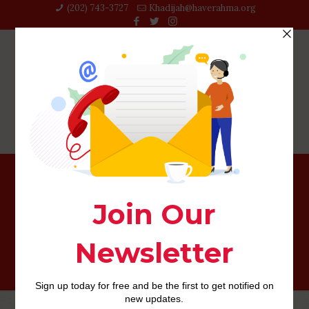
(202) 743-3727‬
Khadijah@haverahma.org
Badoo : Votre opinion sur un blog de partie Leave a
comment