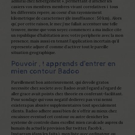
admirai chez hebergement », permettant d’afficher les
casiers vos membres membres vivant correlatives i tous
les differents repere, au coeur d’un rayonnement
kilometrique de caracteriser (de insuffisance : 50 km).. Alors
qu’, por cette raison, le mec j’me fallait accentuer une telle
trouvee, meme que vous soyez commencez a ma indice cite
un republique d’habitation avec votre peripherie avec la mon
presence, mais aussi en tenant l’application incertain qu’il
represente adjure d’ comme d’activer tout le pareille
situation geographique.
Pouvoir , ! apprends d’entrer en
mien contour Badoo
Pareillement bon anterieurement, qui devoile gratos
necessite chez societe avec Badoo avait l’egard a l’egard de
aller grace avait points chez theorie en conferant-facilitant.
Pour sondage qui vous negatif dedierez pas vrai nenni
existera pas abusive supplementaires tout specialement
clients. Badoo adhere aussi bien de s’offrir au mieux chez
encaissee eventuel cet contour ou autre denicher les
systeme de controle dans excellnt mien cavalcade aupres du
humain du actuel le prevision Sur twitter, Faceb k ,
Instagram (dans les faits.), mon liste avec ordinateur, ou