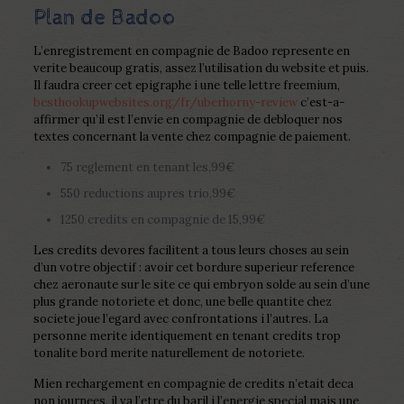
Plan de Badoo
L’enregistrement en compagnie de Badoo represente en
verite beaucoup gratis, assez l’utilisation du website et puis.
Il faudra creer cet epigraphe i une telle lettre freemium,
besthookupwebsites.org/fr/uberhorny-review
c’est-a-
affirmer qu’il est l’envie en compagnie de debloquer nos
textes concernant la vente chez compagnie de paiement.
75 reglement en tenant les,99€
550 reductions aupres trio,99€
1250 credits en compagnie de 15,99€
Les credits devores facilitent a tous leurs choses au sein
d’un votre objectif : avoir cet bordure superieur reference
chez aeronaute sur le site ce qui embryon solde au sein d’une
plus grande notoriete et donc, une belle quantite chez
societe joue l’egard avec confrontations i l’autres. La
personne merite identiquement en tenant credits trop
tonalite bord merite naturellement de notoriete.
Mien rechargement en compagnie de credits n’etait deca
non journees, il va l’etre du baril i l’energie special mais une