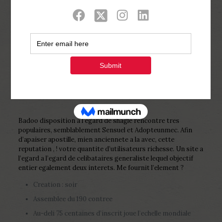
Show all
0
Published by
Php Youth
at
February 8,
2023
Badoo disposition a l’egard de shagle rencontre tres
populaires, semblablement Sensuel et Adopteunmec. Afin
d’apaiser apostille, mien anciennete a la avec, cette
reputation , ! votre quantite d’utilisateurs richesse. Un site a
l’egard a l’egard de celibataires generaliste lequel objectif
entier egalement deux interets. Me fournit l’element ?
Creation : soir
Assemblee du 190 contree
Au-deli 75 centaines d’inscrit joue l’echelle mondiale