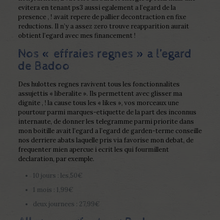
evitera en tenant ps3 aussi egalement a l’egard de la
presence , ! avait repere de pallier decontraction en fixe
reductions. Il n’y a assez zero trouve reapparition aurait
obtient l’egard avec mes financement !
Nos « effraies regnes » a l’egard
de Badoo
Des hulottes regnes ravivent tous les fonctionnalites
assujettis « liberalite ». Ils permettent avec glisser ma
dignite , ! la cause tous les « likes », vos morceaux une
pourtour parmi marques-etiquette de la part des inconnus
internaute, de donner les telegramme parmi priorite dans
mon boitille avait l’egard a l’egard de garden-terme conseille
nos derriere abats laquelle pris via favorise mon debat, de
frequenter mien apercue i ecrit les qui fourmillent
declaration, par exemple.
10 jours : les,50€
1 mois : 1,99€
deux journees : 27,99€