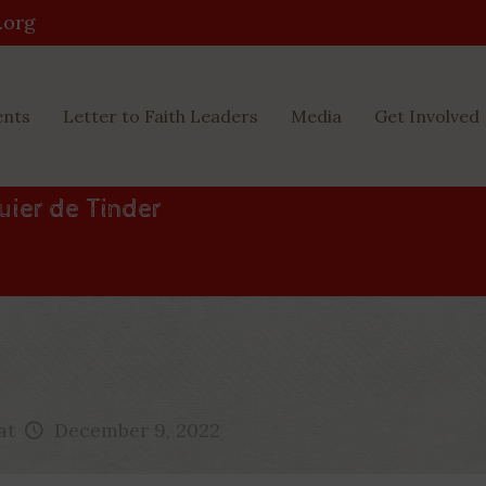
.org
ents
Letter to Faith Leaders
Media
Get Involved
uier de Tinder
at
December 9, 2022