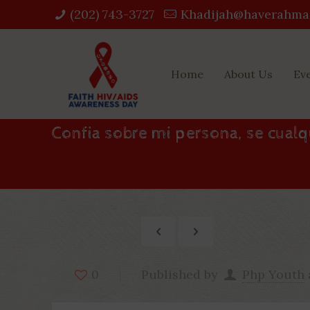
(202) 743-3727‬
Khadijah@haverahma
Home
About Us
Ev
Confia sobre mi persona, se cualq
Published by
Php Youth
0