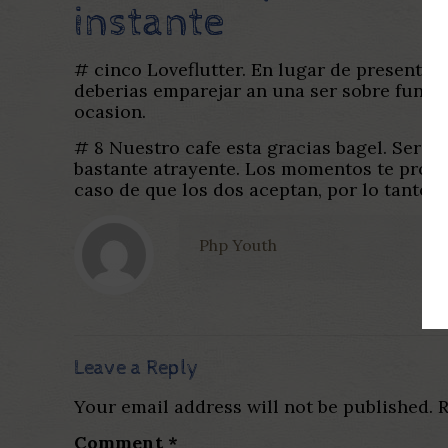
instante
# cinco Loveflutter. En lugar de presentar
deberias emparejar an una ser sobre funcion
ocasion.
# 8 Nuestro cafe esta gracias bagel. Seri­a 
bastante atrayente. Los momentos te propo
caso de que los dos aceptan, por lo tanto t
Php Youth
Leave a Reply
Your email address will not be published.
R
Comment
*