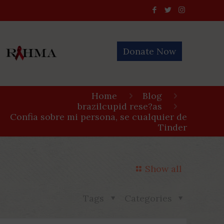
Donate Now
Home
Blog
brazilcupid rese?as
Confia sobre mi persona, se cualquier de
Tinder
Show all
Tags
Categories