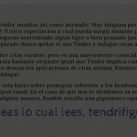
vidor monitor asi­ como mirando: “Hay ninguna pers
? ?Unico expectacion a cual pueda surgir instante 
equeno sosteniendo algun tigre o bien posando junto
parado deseo quitar el uso Tinder y indagar otras 
obre citas vacante, pero es una mayormente conocid
rata bastante elegante igual que Tinder implica cual
o desean los aplicaciones de citas normal. Entonces,
ndagar.
 esta harto sobre perseguir referente a los hembra
lgun email. En el caso de que nos lo olvidemos es s
cualquier manera, Bumble resulta una gigantesco op
as lo cual lees, tendri­f