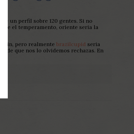
ge un perfil sobre 120 gentes. Si no
d de el temperamento, oriente seri­a la
silli­n, pero realmente
brazilcupid
seri­a
so de que nos lo olvidemos rechazas. En