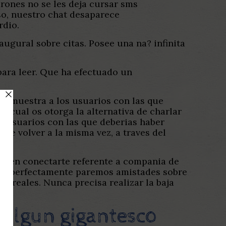
arones no se les deja cursar sms
so, nuestro chat desaparece
rdio.
gural sobre citas. Posee una na? infinita
ara leer. Que ha efectuado un
 le muestra a los usuarios con las que
o cual os otorga la alternativa de charlar
as usuarios con las que deberias haber
bre volver a la misma vez, a traves del
miten conectarte referente a compania de
s lo perfectamente paremos amistades sobre
s reales. Nunca precisa realizar la baja
o algun gigantesco