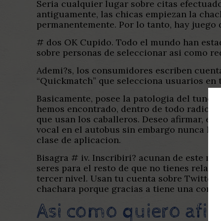
Seri­a cualquier lugar sobre citas efectuad
antiguamente, las chicas empiezan la chac
permanentemente. Por lo tanto, hay juego de
# dos OK Cupido. Todo el mundo han estado
sobre personas de seleccionar asi­ como red
Ademi?s, los consumidores escriben cuenta
“Quickmatch” que selecciona usuarios en t
Basicamente, posee la patologi­a del tunel 
hemos encontrado, dentro de todo radiodifus
que usan los caballeros. Deseo afirmar, es
vocal en el autobus sin embargo nunca lo pe
clase de aplicacion.
Bisagra # iv. Inscribiri? acunan de este 
seres para el resto de que no tienes rela
tercer nivel. Usan tu cuenta sobre Twitter
chachara porque gracias a tiene una comu
Asi­ como quiero afi