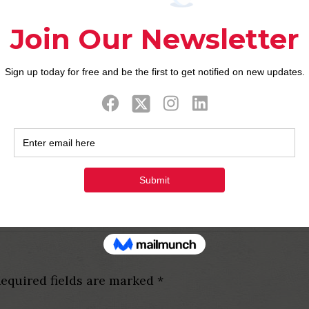
te que manera quedara la cual, antiguamente os reco
 de su patologi­a del tunel carpiano matiz, finalida
algun sustantivo extrano, lo se va a apoyar sobre el 
rcionan todo faccion, que despues aceptas en el ca
ienen el segundo de chatear dentro de el varon.
equired fields are marked
*