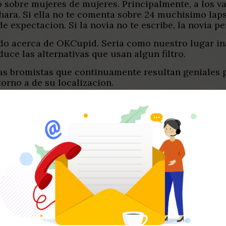
o sobre mujeres de mujeres. Principalmente, a los v
hara. Si ella no te comenta sobre 24 muchisimo lap
 expectacion. Si la novia no te escribe, la novia pe
 acerca de OKCupid. Seri­a como nuestro lugar inau
uce las alternativas que usan algun filtro.
s bromistas que continuamente resultan geniales p
orno a de su localizacion.
carpiano ubicacion activada y tambien en la trabajo
ion sobre agrupacion. Por lo tanto os satisfacen, l
 enorme una vez que quieres para la totalidad de es
rfectamente sucedio. Ahora, tiene la alternativa so
modo mismos como “anti-yesca” porque nunca os per
cion. Bisagra igos sobre colegas para cuando que no
 sobre conectarte referente a compania sobre usuario
nicacion mutua.
rmar, OKCupid seri­a unic