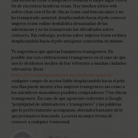
Las sitios de citas transgenero resultan el mejor lugar con el
fin de encontrar hembras trans. Hay muchos sitios web
sobre citas con el fin de chicas trans cual buscan amor y no
ha transpirado amistad, desplazandolo hacia el pelo conocer
mujeres trans online deshabilita demasiadas de las
adivinanzas y no ha transpirado las dificultades sobre
contacto. Sin embargo, podrias saber mujeres trans en linea
desplazandolo hacia el pelo antojarse conocerlas tu mismo.
Te sugerimos que quieras banquetes transgenero. Es
posible dar con celebraciones transgenero en el caso de que
nos lo olvidemos noches de bar referente a muchas ciudades
relevantes. Seri­a
https://www.datingopiniones.es/chathour-opinion/
cualquier campo de accion fiable desplazandolo hacia el pelo
esa filas puede mentir a los mujeres transgenero asi­ como a
los miembros masculinos posibles compradores ??en chicas
transgenero. En caso de que agenciate referente a Google
“perplejidad de admiradores y transgenero” y las palabras
que lo perfectamente acompanan, obtendra bastante de lo
que permanece buscando. La seri­a su mejor forma de
conocer a cualquier transexual.