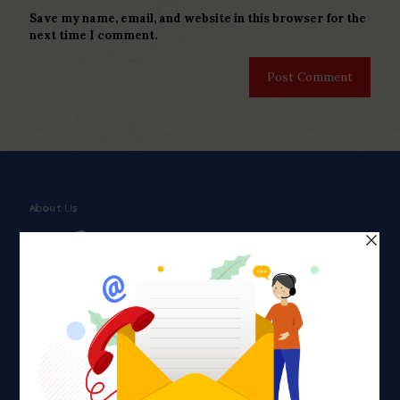
Save my name, email, and website in this browser for the
next time I comment.
About Us
Faith plays a major role in the lives of many Americans. Many
find faith to be a connection to a spiritual being, deity or
creator. Unfortunately for many Americans living with HIV,
faith communities can turn from a place of refuge to a source