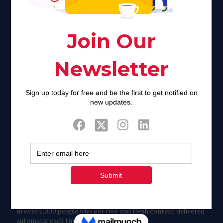
of stigma and turmoil.
Khadijah@haverahma.org
Facebook
Twitter
Tweets by FaithAIDSDay
Let’s stay in touch!
in over 5,000 people who get free and fresh content delivered
automatic each time we publish.