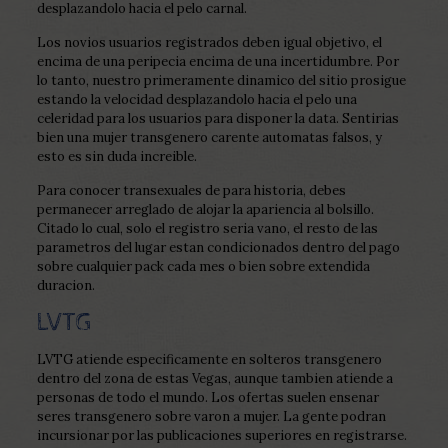
desplazandolo hacia el pelo carnal.
Los novios usuarios registrados deben igual objetivo, el
encima de una peripecia encima de una incertidumbre. Por
lo tanto, nuestro primeramente dinamico del sitio prosigue
estando la velocidad desplazandolo hacia el pelo una
celeridad para los usuarios para disponer la data. Sentirias
bien una mujer transgenero carente automatas falsos, y
esto es sin duda increible.
Para conocer transexuales de para historia, debes
permanecer arreglado de alojar la apariencia al bolsillo.
Citado lo cual, solo el registro seri­a vano, el resto de las
parametros del lugar estan condicionados dentro del pago
sobre cualquier pack cada mes o bien sobre extendida
duracion.
LVTG
LVTG atiende especificamente en solteros transgenero
dentro del zona de estas Vegas, aunque tambien atiende a
personas de todo el mundo. Los ofertas suelen ensenar
seres transgenero sobre varon a mujer. La gente podran
incursionar por las publicaciones superiores en registrarse.