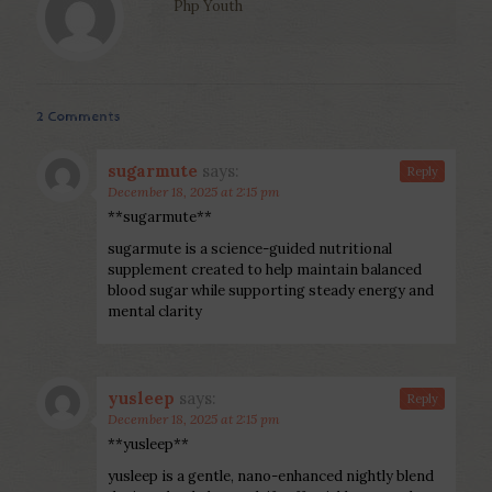
Php Youth
2 Comments
sugarmute
says:
Reply
December 18, 2025 at 2:15 pm
**sugarmute**
sugarmute is a science-guided nutritional
supplement created to help maintain balanced
blood sugar while supporting steady energy and
mental clarity
yusleep
says:
Reply
December 18, 2025 at 2:15 pm
**yusleep**
yusleep is a gentle, nano-enhanced nightly blend