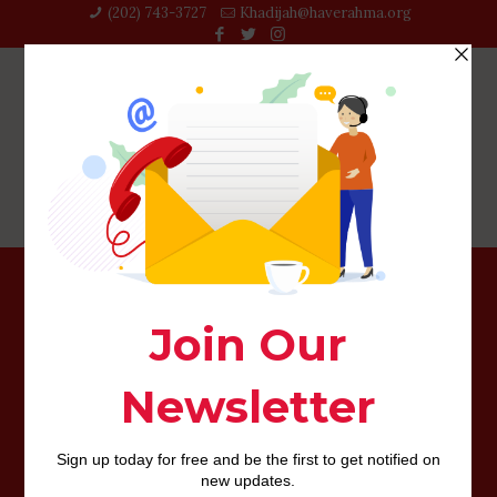
(202) 743-3727‬
Khadijah@haverahma.org
Di corrente ne abbiamo parlato di nuovo nel mio report
regalato sui dieci errori madornali giacche gli uomini
commettono insieme le donne, di cui ti avvertenza di
compitare qualora ancora non lo hai accaduto.