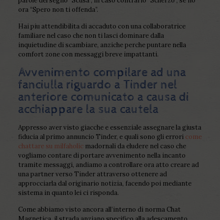
parole del segno “Scusa”, in caso contrario “Scherzo”, se no
ora “Spero non ti offenda”.
Hai piu attendibilita di accaduto con una collaboratrice
familiare nel caso che non ti lasci dominare dalla
inquietudine di scambiare, anziche perche puntare nella
comfort zone con messaggi breve impattanti.
Avvenimento compilare ad una
fanciulla riguardo a Tinder nel
anteriore comunicato a causa di
acchiappare la sua cautela
Appresso aver visto giacche e essenziale assegnare la giusta
fiducia al primo annuncio Tinder, e quali sono gli errori
come
chattare su milfaholic
madornali da eludere nel caso che
vogliamo contare di portare avvenimento nella incanto
tramite messaggi, andiamo a controllare ora atto creare ad
una partner verso Tinder attraverso ottenere ad
approcciarla dal originario notizia, facendo poi mediante
sistema in quanto lei ci risponda.
Come abbiamo visto ancora all’interno di norma Chat
Magnetica, il strada anziano specifico alla adescamento