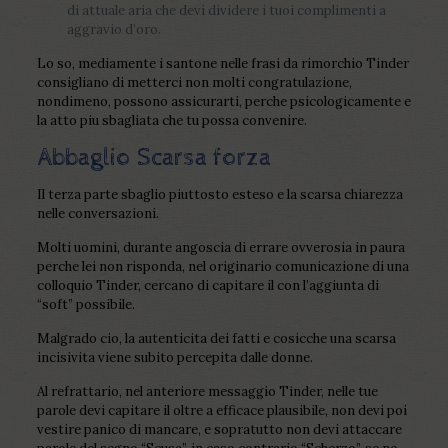
di attuale aria che devi dividere i tuoi complimenti a
aggravio d’oro.
Lo so, mediamente i santone nelle frasi da rimorchio Tinder
consigliano di metterci non molti congratulazione,
nondimeno, possono assicurarti, perche psicologicamente e
la atto piu sbagliata che tu possa convenire.
Abbaglio Scarsa forza
Il terza parte sbaglio piuttosto esteso e la scarsa chiarezza
nelle conversazioni.
Molti uomini, durante angoscia di errare ovverosia in paura
perche lei non risponda, nel originario comunicazione di una
colloquio Tinder, cercano di capitare il con l’aggiunta di
“soft” possibile.
Malgrado cio, la autenticita dei fatti e cosicche una scarsa
incisivita viene subito percepita dalle donne.
Al refrattario, nel anteriore messaggio Tinder, nelle tue
parole devi capitare il oltre a efficace plausibile, non devi poi
vestire panico di mancare, e sopratutto non devi attaccare