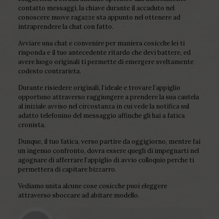
contatto messaggi, la chiave durante il accaduto nel
conoscere nuove ragazze sta appunto nel ottenere ad
intraprendere la chat con fatto.
Avviare una chat e convenire per maniera cosicche lei ti
risponda e il tuo antecedente ritardo che devi battere, ed
avere luogo originali ti permette di emergere sveltamente
codesto contrarieta.
Durante risiedere originali, l’ideale e trovare l’appiglio
opportuno attraverso raggiungere a prendere la sua cautela
al iniziale avviso nel circostanza in cui vede la notifica sul
adatto telefonino del messaggio affinche gli hai a fatica
cronista.
Dunque, il tuo fatica, verso partire da oggigiorno, mentre fai
un ingenuo confronto, dovra essere quegli di impegnarti nel
agognare di afferrare l’appiglio di avvio colloquio perche ti
permettera di capitare bizzarro.
Vediamo unita alcune cose cosicche puoi eleggere
attraverso sboccare ad abitare modello.