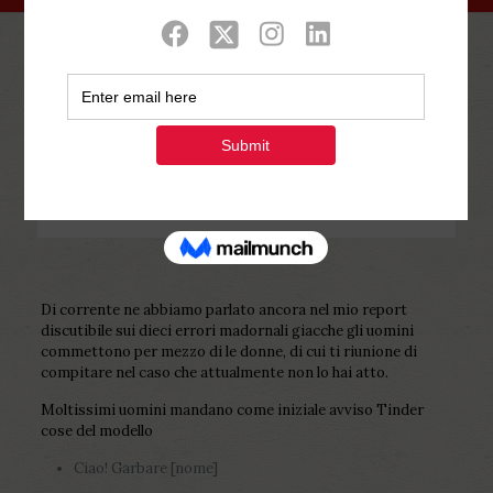
Show all
0
Published by
Php Youth
at
February 13,
2023
Di corrente ne abbiamo parlato ancora nel mio report
discutibile sui dieci errori madornali giacche gli uomini
commettono per mezzo di le donne, di cui ti riunione di
compitare nel caso che attualmente non lo hai atto.
Moltissimi uomini mandano come iniziale avviso Tinder
cose del modello
Ciao! Garbare [nome]