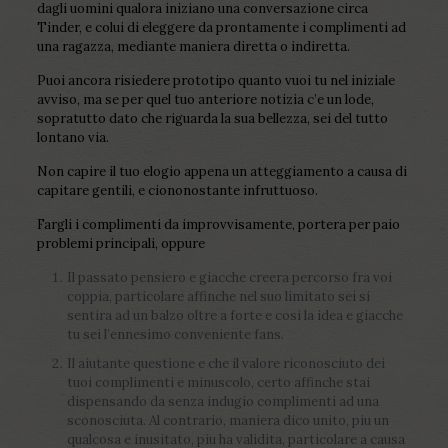
dagli uomini qualora iniziano una conversazione circa
Tinder, e colui di eleggere da prontamente i complimenti ad
una ragazza, mediante maniera diretta o indiretta.
Puoi ancora risiedere prototipo quanto vuoi tu nel iniziale
avviso, ma se per quel tuo anteriore notizia c’e un lode,
sopratutto dato che riguarda la sua bellezza, sei del tutto
lontano via.
Non capire il tuo elogio appena un atteggiamento a causa di
capitare gentili, e ciononostante infruttuoso.
Fargli i complimenti da improvvisamente, portera per paio
problemi principali, oppure
Il passato pensiero e giacche creera percorso fra voi
coppia, particolare affinche nel suo limitato sei si
sentira ad un balzo oltre a forte e cosi la idea e giacche
tu sei l’ennesimo conveniente fans.
Il aiutante questione e che il valore riconosciuto dei
tuoi complimenti e minuscolo, certo affinche stai
dispensando da senza indugio complimenti ad una
sconosciuta. Al contrario, maniera dico unito, piu un
qualcosa e inusitato, piu ha validita, particolare a causa