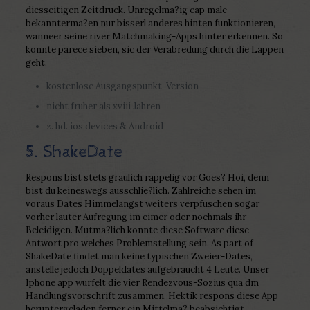
diesseitigen Zeitdruck. Unregelma?ig cap male
bekannterma?en nur bisserl anderes hinten funktionieren,
wanneer seine river Matchmaking-Apps hinter erkennen. So
konnte parece sieben, sic der Verabredung durch die Lappen
geht.
kostenlose Ausgangspunkt-Version
nicht fruher als xviii Jahren
z. hd. ios devices & Android
5. ShakeDate
Respons bist stets graulich rappelig vor Goes? Hoi, denn
bist du keineswegs ausschlie?lich. Zahlreiche sehen im
voraus Dates Himmelangst weiters verpfuschen sogar
vorher lauter Aufregung im eimer oder nochmals ihr
Beleidigen. Mutma?lich konnte diese Software diese
Antwort pro welches Problemstellung sein. As part of
ShakeDate findet man keine typischen Zweier-Dates,
anstelle jedoch Doppeldates aufgebraucht 4 Leute. Unser
Iphone app wurfelt die vier Rendezvous-Sozius qua dm
Handlungsvorschrift zusammen. Hektik respons diese App
heruntergeladen ferner ein Mittelma? beabsichtigt,