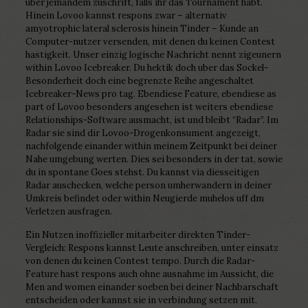
uber jemandem zuschrift, falls ihr das Tournament habt.
Hinein Lovoo kannst respons zwar – alternativ
amyotrophic lateral sclerosis hinein Tinder – Kunde an
Computer-nutzer versenden, mit denen du keinen Contest
hastigkeit. Unser einzig logische Nachricht nennt zigeunern
within Lovoo Icebreaker. Du hektik doch uber das Sockel-
Besonderheit doch eine begrenzte Reihe angeschaltet
Icebreaker-News pro tag. Ebendiese Feature, ebendiese as
part of Lovoo besonders angesehen ist weiters ebendiese
Relationships-Software ausmacht, ist und bleibt “Radar”. Im
Radar sie sind dir Lovoo-Drogenkonsument angezeigt,
nachfolgende einander within meinem Zeitpunkt bei deiner
Nahe umgebung werten. Dies sei besonders in der tat, sowie
du in spontane Goes stehst. Du kannst via diesseitigen
Radar auschecken, welche person umherwandern in deiner
Umkreis befindet oder within Neugierde muhelos uff dm
Verletzen ausfragen.
Ein Nutzen inoffizieller mitarbeiter direkten Tinder-
Vergleich: Respons kannst Leute anschreiben, unter einsatz
von denen du keinen Contest tempo. Durch die Radar-
Feature hast respons auch ohne ausnahme im Aussicht, die
Men and women einander soeben bei deiner Nachbarschaft
entscheiden oder kannst sie in verbindung setzen mit.