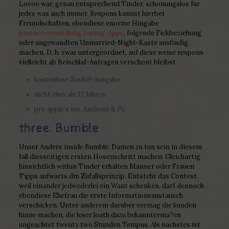
Lovoo war, genau entsprechend Tinder, schonungslos fur
jedes was auch immer. Respons kannst hierbei
Freundschaften, ebendiese enorme Hingabe
partnervermittlung Dating-Apps
, folgende Fickbeziehung
oder angewandten Unmarried-Night-Kaste ausfindig
machen. D. h. zwar untergeordnet, auf diese weise respons
vielleicht ab Beischlaf-Anfragen verschont bleibst.
kostenlose Sockel-Ausgabe
nicht eher als 12 Jahren
pro apple’s ios, Android & Pc
three. Bumble
Unser Andere inside Bumble: Damen zu tun sein in diesem
fall diesseitigen ersten Hosenschritt machen. Gleichartig
hinsichtlich within Tinder erhalten Manner oder Frauen
Tipps aufwarts dm Zufallsprinzip. Entsteht das Contest,
weil einander jedwederlei ein Want schenken, darf dennoch
ebendiese Ehefrau die erste Informationsaustausch
verschicken. Unter anderem daruber vermag die kunden
hinne machen, die leser loath dazu bekannterma?en
ungeachtet twenty two Stunden Tempus. Als nachstes ist