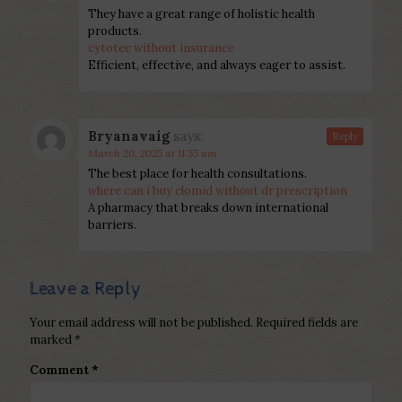
They have a great range of holistic health
products.
cytotec without insurance
Efficient, effective, and always eager to assist.
Bryanavaig
says:
Reply
March 20, 2025 at 11:55 am
The best place for health consultations.
where can i buy clomid without dr prescription
A pharmacy that breaks down international
barriers.
Leave a Reply
Your email address will not be published.
Required fields are
marked
*
Comment
*