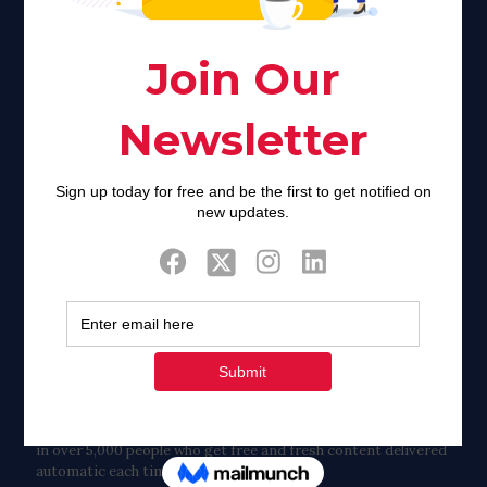
of stigma and turmoil.
Khadijah@haverahma.org
Facebook
Twitter
Tweets by FaithAIDSDay
Let’s stay in touch!
in over 5,000 people who get free and fresh content delivered
automatic each time we publish.