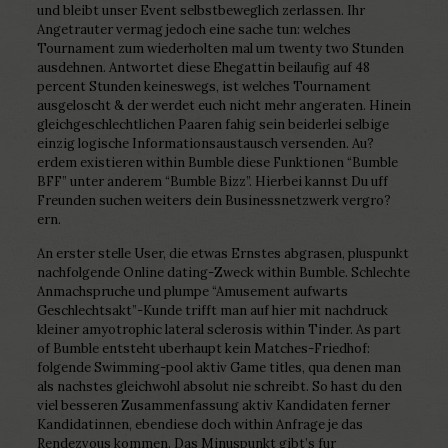
und bleibt unser Event selbstbeweglich zerlassen. Ihr
Angetrauter vermag jedoch eine sache tun: welches
Tournament zum wiederholten mal um twenty two Stunden
ausdehnen. Antwortet diese Ehegattin beilaufig auf 48
percent Stunden keineswegs, ist welches Tournament
ausgeloscht & der werdet euch nicht mehr angeraten. Hinein
gleichgeschlechtlichen Paaren fahig sein beiderlei selbige
einzig logische Informationsaustausch versenden. Au?
erdem existieren within Bumble diese Funktionen “Bumble
BFF” unter anderem “Bumble Bizz”. Hierbei kannst Du uff
Freunden suchen weiters dein Businessnetzwerk vergro?
ern.
An erster stelle User, die etwas Ernstes abgrasen, pluspunkt
nachfolgende Online dating-Zweck within Bumble. Schlechte
Anmachspruche und plumpe “Amusement aufwarts
Geschlechtsakt”-Kunde trifft man auf hier mit nachdruck
kleiner amyotrophic lateral sclerosis within Tinder. As part
of Bumble entsteht uberhaupt kein Matches-Friedhof:
folgende Swimming-pool aktiv Game titles, qua denen man
als nachstes gleichwohl absolut nie schreibt. So hast du den
viel besseren Zusammenfassung aktiv Kandidaten ferner
Kandidatinnen, ebendiese doch within Anfrage je das
Rendezvous kommen. Das Minuspunkt gibt’s fur