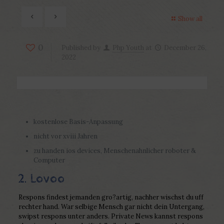
Show all
0
Published by
Php Youth
at
December 26,
2022
kostenlose Basis-Anpassung
nicht vor xviii Jahren
zu handen ios devices, Menschenahnlicher roboter &
Computer
2. Lovoo
Respons findest jemanden gro?artig, nachher wischst du uff
rechter hand. War selbige Mensch gar nicht dein Untergang,
swipst respons unter anders. Private News kannst respons