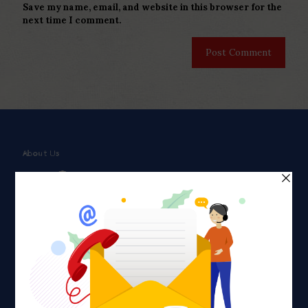
Save my name, email, and website in this browser for the
next time I comment.
About Us
Faith plays a major role in the lives of many Americans. Many
find faith to be a connection to a spiritual being, deity or
creator. Unfortunately for many Americans living with HIV,
faith communities can turn from a place of refuge to a source