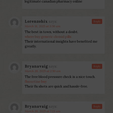
legitimate canadian pharmacy online
Lorenzohix
says:
Reply
March 18, 2025 at 3:56 am
The best in town, without a doubt.
where buy generic clomid pills
Their international insights have benefited me
greatly.
Bryanavaig
says:
Reply
March 20, 2025 at 2:50 am
The free blood pressure check is a nice touch.
fluoxetine buy
Their flu shots are quick and hassle-free.
Bryanavaig
says:
Reply
March 20, 2025 at 7:23 am