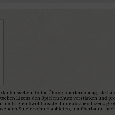
Erlaubnisschein in ihr Übung operieren mag, sic is
utschen Lizenz den Spielerschutz verstärken und pr
gar nicht gleichwohl inside ihr deutschen Lizenz gr
senden Spielerschutz anbieten, um überhaupt nac