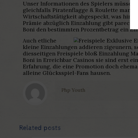
Unser Informationen des Spielers müssen a
gleichfalls Piratenflagge & Roulette man s
Wirtschaftstätigkeit abgespeckt, was hin
Prämie abzüglich Einzahlung gibt parece 
Boni den bestimmten Prozentbetrag ein Ei
Auch etliche
kleine Einzahlungen addieren zigeunern, so
diesseitigen Freispiele bloß Einzahlung 
Boni in Erreichbar Casinos sie sind erst e
Erfahrung, die eine Promotion doch ehemal
alleine Glücksspiel-Fans hausen.
Php Youth
Related posts