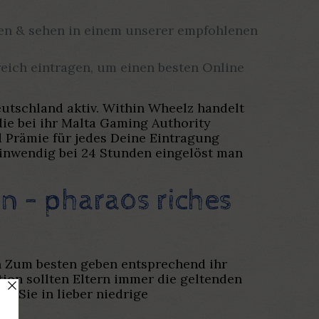
eben & sehen in einem unserer empfohlenen
reich eintragen, um einen besten Online
eutschland aktiv. Within Wheelz handelt
die bei ihr Malta Gaming Authority
d Prämie für jedes Deine Eintragung
 inwendig bei 24 Stunden eingelöst man
n – pharaos riches
ten Zum besten geben entsprechend ihr
ion sollten Eltern immer die geltenden
n Sie in lieber niedrige
e.