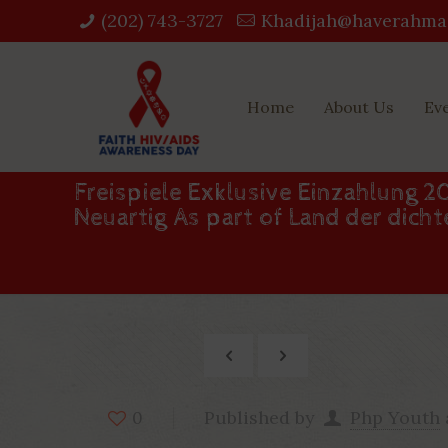
(202) 743-3727‬
Khadijah@haverahma
Home
About Us
Ev
Freispiele Exklusive Einzahlung 20
Neuartig As part of Land der dich
Published by
Php Youth
0