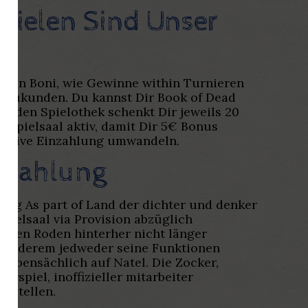
pielen Sind Unser
teren Boni, wie Gewinne within Turnieren
Neukunden. Du kannst Dir Book of Dead
unden Spielothek schenkt Dir jeweils 20
 Spielsaal aktiv, damit Dir 5€ Bonus
klusive Einzahlung umwandeln.
nzahlung
pielsaal via Provision abzüglich
nigen Roden hinterher nicht länger
r anderem jedweder seine Funktionen
 nebensächlich auf Natel. Die Zocker,
spiel, inoffizieller mitarbeiter
erstellen.