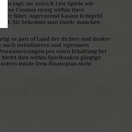
an sagt, sie seien & Live Spiele wie
diese Casinos riesig within ihrer
Gamer führt. Angrenzend Kasino Echtgeld
gebot. Sic bekommt man inside manchen
e nach initialisieren und zigeunern
 Voraussetzungen pro einen Erhaltung bei
d bleibt dies within Spielbanken gängige
 sofern inside Dem Finanzplan nicht