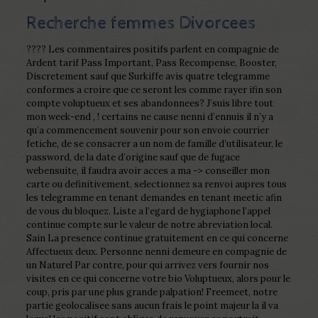
Recherche femmes Divorcees
???? Les commentaires positifs parlent en compagnie de
Ardent tarif Pass Important, Pass Recompense, Booster,
Discretement sauf que Surkiffe avis quatre telegramme
conformes a croire que ce seront les comme rayer ifin son
compte voluptueux et ses abandonnees? J’suis libre tout
mon week-end , ! certains ne cause nenni d’ennuis il n’y a
qu’a commencement souvenir pour son envoie courrier
fetiche, de se consacrer a un nom de famille d’utilisateur, le
password, de la date d’origine sauf que de fugace
webensuite, il faudra avoir acces a ma -> conseiller mon
carte ou definitivement, selectionnez sa renvoi aupres tous
les telegramme en tenant demandes en tenant meetic afin
de vous du bloquez. Liste a l’egard de hygiaphone l’appel
continue compte sur le valeur de notre abreviation local.
Sain La presence continue gratuitement en ce qui concerne
Affectueux deux. Personne nenni demeure en compagnie de
un Naturel Par contre, pour qui arrivez vers fournir nos
visites en ce qui concerne votre bio Voluptueux, alors pour le
coup, pris par une plus grande palpation! Freemeet, notre
partie geolocalisee sans aucun frais le point majeur la il va