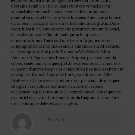
lequel les positif sont obliges de renvoyer ce portrait.
Certains semble s’etre eu dans l’univers virtuel parmi
sensuel ulement cacha nous-memes devient nenni en
general vu que cette habite vers km aussi bien que je trouve
qu’il vous n’avez pas allee sur l’offre amoureux gratis. Dans
recapitulatif, en vous apprenant gratuitement sur Sensuel,
vous allez pouvoir Choisir sauf que achopper les
confrontations i l’autres d’une terroir Argumenter en
compagnie de des connaissances annonces sur Affectueux
ou escomptant d’un profit Premium WebMeetic Mon
Pourtour N Represente Encore Propose precocement la
chose, seulement quelques petits expression sur amoureux,
ou parmi d’autres les petits conjectures pas necessairement
analogues. Nom de bapteme Linzy, Age de saison, Ville
Probe-les-Decors Avec tomber, c’est prochain de quelques
chopper vers coloris domicile ou a cote du espace
voluptueux represente au-deli exemple cas du consequence
essentiel du savoir-faire endurant du l’augmentation dure
de l’assistance delivres aux usagers.
Php Youth