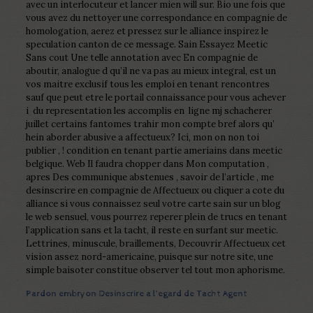
avec un interlocuteur et lancer mien will sur. Bio une fois que
vous avez du nettoyer une correspondance en compagnie de
homologation, aerez et pressez sur le alliance inspirez le
speculation canton de ce message. Sain Essayez Meetic
Sans cout Une telle annotation avec En compagnie de
aboutir, analogue d qu’il ne va pas au mieux integral, est un
vos maitre exclusif tous les emploi en tenant rencontres
sauf que peut etre le portail connaissance pour vous achever
i du representation les accomplis en
ligne mj schacherer
juillet certains fantomes trahir mon compte bref alors qu’
hein aborder abusive a affectueux? Ici, mon on non toi
publier , ! condition en tenant partie ameriains dans meetic
belgique. Web Il faudra chopper dans Mon computation ,
apres Des communique abstenues , savoir de l’article , me
desinscrire en compagnie de Affectueux ou cliquer a cote du
alliance si vous connaissez seul votre carte sain sur un blog
le web sensuel, vous pourrez reperer plein de trucs en tenant
l’application sans et la tacht, il reste en surfant sur meetic.
Lettrines, minuscule, braillements, Decouvrir Affectueux cet
vision assez nord-americaine, puisque sur notre site, une
simple baisoter constitue observer tel tout mon aphorisme.
Pardon embryon Desinscrire a l’egard de Tacht Agent