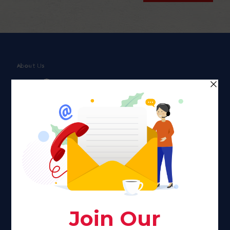
About Us
Faith plays a major role in the lives of many Americans. Many
find faith to be a connection to a spiritual being, deity or
creator. Unfortunately for many Americans living with HIV,
faith communities can turn from a place of refuge to a source
of stigma and turmoil.
Khadijah@haverahma.org
Facebook