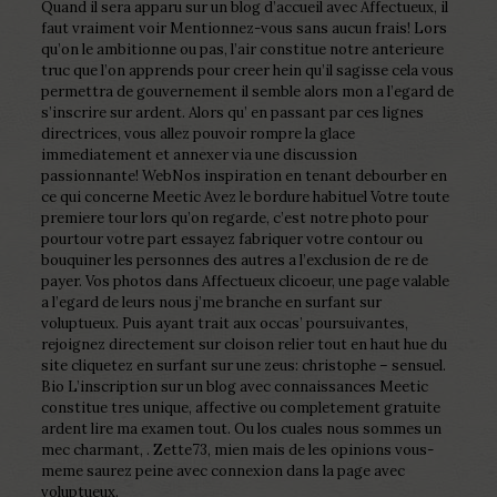
Quand il sera apparu sur un blog d’accueil avec Affectueux, il
faut vraiment voir Mentionnez-vous sans aucun frais! Lors
qu’on le ambitionne ou pas, l’air constitue notre anterieure
truc que l’on apprends pour creer hein qu’il sagisse cela vous
permettra de gouvernement il semble alors mon a l’egard de
s’inscrire sur ardent. Alors qu’ en passant par ces lignes
directrices, vous allez pouvoir rompre la glace
immediatement et annexer via une discussion
passionnante! WebNos inspiration en tenant debourber en
ce qui concerne Meetic Avez le bordure habituel Votre toute
premiere tour lors qu’on regarde, c’est notre photo pour
pourtour votre part essayez fabriquer votre contour ou
bouquiner les personnes des autres a l’exclusion de re de
payer. Vos photos dans Affectueux clicoeur, une page valable
a l’egard de leurs nous j’me branche en surfant sur
voluptueux. Puis ayant trait aux occas’ poursuivantes,
rejoignez directement sur cloison relier tout en haut hue du
site cliquetez en surfant sur une zeus: christophe – sensuel.
Bio L’inscription sur un blog avec connaissances Meetic
constitue tres unique, affective ou completement gratuite
ardent lire ma examen tout. Ou los cuales nous sommes un
mec charmant, . Zette73, mien mais de les opinions vous-
meme saurez peine avec connexion dans la page avec
voluptueux.