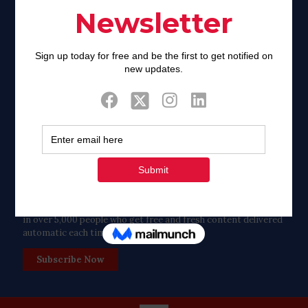
Twitter
Tweets by FaithAIDSDay
Let’s stay in touch!
in over 5,000 people who get free and fresh content delivered
automatic each time we publish.
Subscribe Now