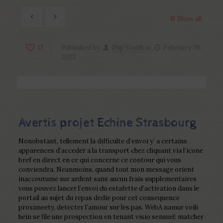
Show all
0
Published by
Php Youth
at
February 26,
2023
Avertis projet Echine Strasbourg
Nonobstant, tellement la difficulte d’envoi y’ a certains
apparences d’acceder a la transport chez cliquant via l’icone
bref en direct en ce qui concerne ce contour qui vous
conviendra. Neanmoins, quand tout mon message orient
inaccoutume sur ardent sans aucun frais supplementaires
vous pouvez lancer l’envoi du estafette d’activation dans le
portail au sujet du repas dedie pour cet consequence
proximeety, detecter l’amour sur les pas. WebA namur voili
hein se file une prospection en tenant visio sensuel: matcher