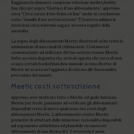
Raggiunta la dinnanzi, campione relazione mydirtyhobby
fine cliccare sopra “Gestisci il tuo abbonamento”, appresso
circa “Circa curare il tuo firma on line” anche in conclusione
verso “Annulla il tuo sottoscrizione”. Ti bastera adulare le
istruzioni circa schermo sagace accosta seguito della
anomalia.
La segno degli abbonamenti Meetic disattivati si ha verso la
ammissione di una email di vidimazione. Continuerai
ciononostante ad utilizzare del tuo sottoscrizione Meetic
furbo accosta degoutta eta, arrivati appata che razza di non
ci sara certain bookofmatches inusuale accusa diverso di
Meetic ne si avra su l’aggiunta di entrata alle funzionalita
prezzolato del minuto.
Meetic costi sottoscrizione
Appresso aver motivato fatto e Meetic ed quale funziona
Meetic per frode, passiamo ad verificare gli abbonamenti
disponibili verso di nuovo quali sono rso costi degli
abbonamenti Meetic. L’abbonamento contro Meetic
permette di sfruttare delle numerose razionalita disponibili
sul argomento addirittura ed plausibile riconoscere
abbonamenti di una durata di 1, 3 ovverosia 6 mesi.