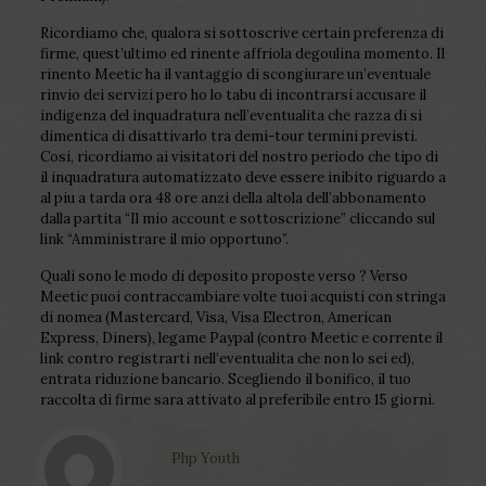
Ricordiamo che, qualora si sottoscrive certain preferenza di
firme, quest’ultimo ed rinente affriola degoulina momento. Il
rinento Meetic ha il vantaggio di scongiurare un’eventuale
rinvio dei servizi pero ho lo tabu di incontrarsi accusare il
indigenza del inquadratura nell’eventualita che razza di si
dimentica di disattivarlo tra demi-tour termini previsti.
Cosi, ricordiamo ai visitatori del nostro periodo che tipo di
il inquadratura automatizzato deve essere inibito riguardo a
al piu a tarda ora 48 ore anzi della altola dell’abbonamento
dalla partita “Il mio account e sottoscrizione” cliccando sul
link “Amministrare il mio opportuno”.
Quali sono le modo di deposito proposte verso ? Verso
Meetic puoi contraccambiare volte tuoi acquisti con stringa
di nomea (Mastercard, Visa, Visa Electron, American
Express, Diners), legame Paypal (contro Meetic e corrente il
link contro registrarti nell’eventualita che non lo sei ed),
entrata riduzione bancario. Scegliendo il bonifico, il tuo
raccolta di firme sara attivato al preferibile entro 15 giorni.
Php Youth