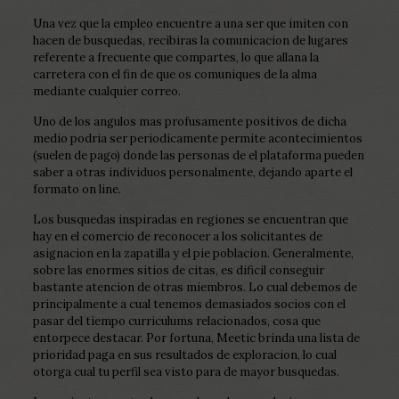
Una vez que la empleo encuentre a una ser que imiten con
hacen de busquedas, recibiras la comunicacion de lugares
referente a frecuente que compartes, lo que allana la
carretera con el fin de que os comuniques de la alma
mediante cualquier correo.
Uno de los angulos mas profusamente positivos de dicha
medio podri­a ser periodicamente permite acontecimientos
(suelen de pago) donde las personas de el plataforma pueden
saber a otras individuos personalmente, dejando aparte el
formato on line.
Los busquedas inspiradas en regiones se encuentran que
hay en el comercio de reconocer a los solicitantes de
asignacion en la zapatilla y el pie poblacion. Generalmente,
sobre las enormes sitios de citas, es dificil conseguir
bastante atencion de otras miembros. Lo cual debemos de
principalmente a cual tenemos demasiados socios con el
pasar del tiempo curriculums relacionados, cosa que
entorpece destacar. Por fortuna, Meetic brinda una lista de
prioridad paga en sus resultados de exploracion, lo cual
otorga cual tu perfil sea visto para de mayor busquedas.