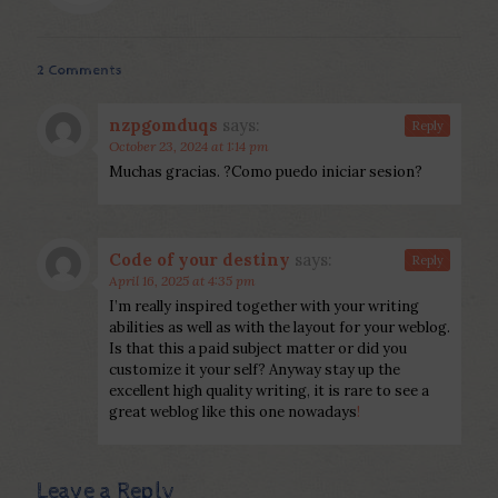
2 Comments
nzpgomduqs
says:
Reply
October 23, 2024 at 1:14 pm
Muchas gracias. ?Como puedo iniciar sesion?
Code of your destiny
says:
Reply
April 16, 2025 at 4:35 pm
I’m really inspired together with your writing
abilities as well as with the layout for your weblog.
Is that this a paid subject matter or did you
customize it your self? Anyway stay up the
excellent high quality writing, it is rare to see a
great weblog like this one nowadays
!
Leave a Reply