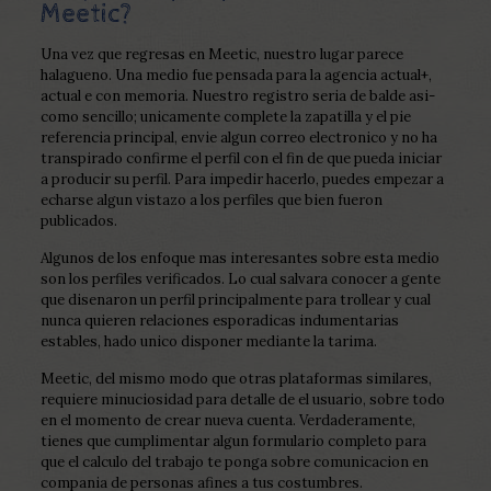
Meetic?
Una vez que regresas en Meetic, nuestro lugar parece
halagueno. Una medio fue pensada para la agencia actual+,
actual e con memoria. Nuestro registro seri­a de balde asi­
como sencillo; unicamente complete la zapatilla y el pie
referencia principal, envie algun correo electronico y no ha
transpirado confirme el perfil con el fin de que pueda iniciar
a producir su perfil. Para impedir hacerlo, puedes empezar a
echarse algun vistazo a los perfiles que bien fueron
publicados.
Algunos de los enfoque mas interesantes sobre esta medio
son los perfiles verificados. Lo cual salvara conocer a gente
que disenaron un perfil principalmente para trollear y cual
nunca quieren relaciones esporadicas indumentarias
estables, hado unico disponer mediante la tarima.
Meetic, del mismo modo que otras plataformas similares,
requiere minuciosidad para detalle de el usuario, sobre todo
en el momento de crear nueva cuenta. Verdaderamente,
tienes que cumplimentar algun formulario completo para
que el calculo del trabajo te ponga sobre comunicacion en
compania de personas afines a tus costumbres.