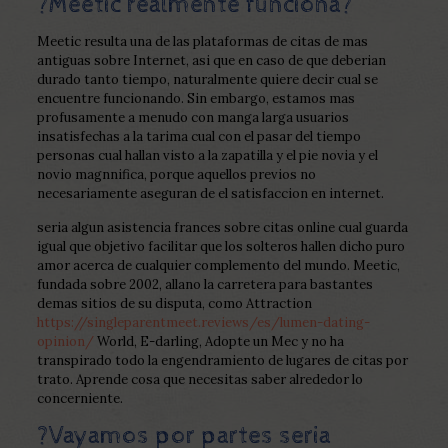
?Meetic realmente funciona?
Meetic resulta una de las plataformas de citas de mas
antiguas sobre Internet, asi que en caso de que deberian
durado tanto tiempo, naturalmente quiere decir cual se
encuentre funcionando. Sin embargo, estamos mas
profusamente a menudo con manga larga usuarios
insatisfechas a la tarima cual con el pasar del tiempo
personas cual hallan visto a la zapatilla y el pie novia y el
novio magnnifica, porque aquellos previos no
necesariamente aseguran de el satisfaccion en internet.
seri­a algun asistencia frances sobre citas online cual guarda
igual que objetivo facilitar que los solteros hallen dicho puro
amor acerca de cualquier complemento del mundo.
Meetic,
fundada sobre 2002, allano la carretera para bastantes
demas sitios de su disputa, como Attraction
https://singleparentmeet.reviews/es/lumen-dating-
opinion/
World, E-darling, Adopte un Mec y no ha
transpirado todo la engendramiento de lugares de citas por
trato. Aprende cosa que necesitas saber alrededor lo
concerniente.
?Vayamos por partes seri­a