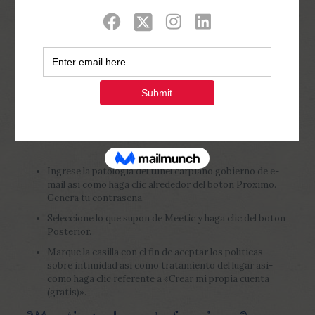
Show all
0
Published by
Php Youth
at
February 25,
2023
Ingrese la patologi­a del tunel carpiano gobierno de e-
mail asi­ como haga clic alrededor del boton Proximo.
Genera tu contrasena.
Seleccione lo que supon de Meetic y haga clic del boton
Posterior.
Marque la casilla con el fin de aceptar los politicas
sobre intimidad asi­ como tratamiento del lugar asi­
como haga clic referente a «Crear mi propia cuenta
(gratis)».