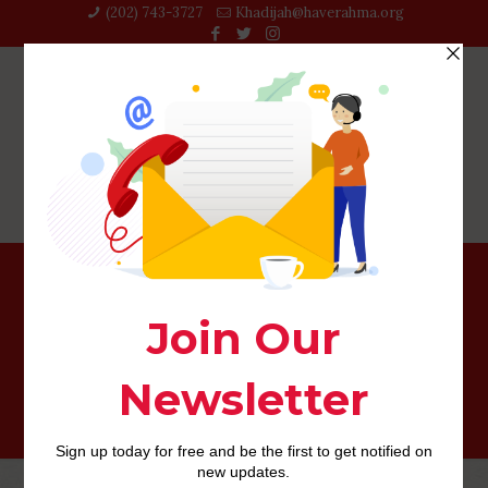
(202) 743-3727‬
Khadijah@haverahma.org
Liberar Meetic – Amor y Citas con el fin de Android
(2023)