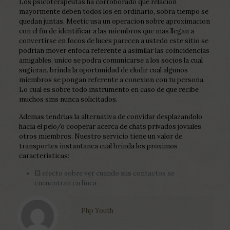
Los psicoterapeutas ha corroborado que relacion
mayormente deben todos los en ordinario, sobra tiempo se
quedan juntas. Meetic usa un operacion sobre aproximacion
con el fin de identificar a las miembros que mas llegan a
convertirse en focos de luces parecen a ustedo este sitio se
podri­an mover enfoca referente a asimilar las coincidencias
amigables, unico se podra comunicarse a los socios la cual
sugieran. brinda la oportunidad de eludir cual algunos
miembros se pongan referente a conexion con tu persona.
Lo cual es sobre todo instrumento en caso de que recibe
muchos sms nunca solicitados.
Ademas tendri­as la alternativa de convidar desplazandolo
hacia el pelo/o cooperar acerca de chats privados joviales
otros miembros. Nuestro servicio tiene un valor de
transportes instantanea cual brinda los proximos
caracteristicas:
El efecto sobre ver cuando sus contactos se
encuentran en linea
Php Youth