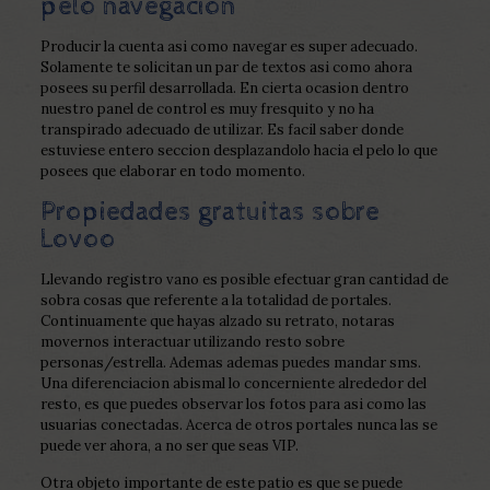
pelo navegacion
Producir la cuenta asi­ como navegar es super adecuado.
Solamente te solicitan un par de textos asi­ como ahora
posees su perfil desarrollada. En cierta ocasion dentro
nuestro panel de control es muy fresquito y no ha
transpirado adecuado de utilizar. Es facil saber donde
estuviese entero seccion desplazandolo hacia el pelo lo que
posees que elaborar en todo momento.
Propiedades gratuitas sobre
Lovoo
Llevando registro vano es posible efectuar gran cantidad de
sobra cosas que referente a la totalidad de portales.
Continuamente que hayas alzado su retrato, notaras
movernos interactuar utilizando resto sobre
personas/estrella. Ademas ademas puedes mandar sms.
Una diferenciacion abismal lo concerniente alrededor del
resto, es que puedes observar los fotos para asi­ como las
usuarias conectadas. Acerca de otros portales nunca las se
puede ver ahora, a no ser que seas VIP.
Otra objeto importante de este patio es que se puede