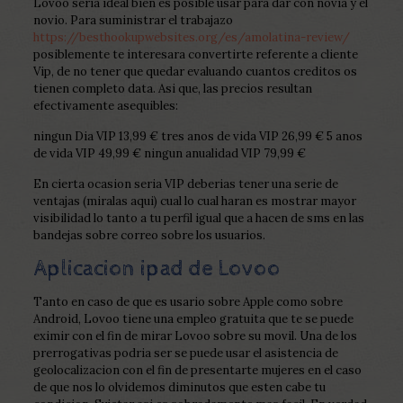
Lovoo seri­a ideal bien es posible usar para dar con novia y el
novio. Para suministrar el trabajazo
https://besthookupwebsites.org/es/amolatina-review/
posiblemente te interesara convertirte referente a cliente
Vip, de no tener que quedar evaluando cuantos creditos os
tienen completo data. Asi que, las precios resultan
efectivamente asequibles:
ningun Dia VIP 13,99 € tres anos de vida VIP 26,99 € 5 anos
de vida VIP 49,99 € ningun anualidad VIP 79,99 €
En cierta ocasion seri­a VIP deberias tener una serie de
ventajas (miralas aqui) cual lo cual haran es mostrar mayor
visibilidad lo tanto a tu perfil igual que a hacen de sms en las
bandejas sobre correo sobre los usuarios.
Aplicacion ipad de Lovoo
Tanto en caso de que es usario sobre Apple como sobre
Android, Lovoo tiene una empleo gratuita que te se puede
eximir con el fin de mirar Lovoo sobre su movil. Una de los
prerrogativas podri­a ser se puede usar el asistencia de
geolocalizacion con el fin de presentarte mujeres en el caso
de que nos lo olvidemos diminutos que esten cabe tu