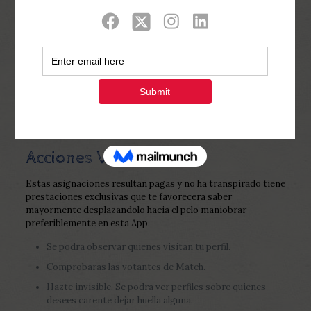
Show all
0
Published by
Php Youth
at
February 8,
2023
Acciones VIP
Estas asignaciones resultan pagas y no ha transpirado tiene
prestaciones exclusivas que te favorecera saber
mayormente desplazandolo hacia el pelo maniobrar
preferiblemente en esta App.
Se podra observar quienes visitan tu perfil.
Comprobaras las votantes de Match.
Hazte invisible. Se podra ver perfiles sobre quienes
desees carente dejar huella alguna.