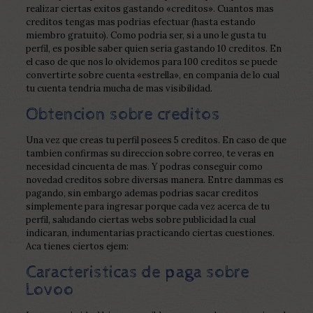
realizar ciertas exitos gastando «creditos». Cuantos mas
creditos tengas mas podrias efectuar (hasta estando
miembro gratuito). Como podri­a ser, si a uno le gusta tu
perfil, es posible saber quien seri­a gastando 10 creditos. En
el caso de que nos lo olvidemos para 100 creditos se puede
convertirte sobre cuenta «estrella», en compania de lo cual
tu cuenta tendria mucha de mas visibilidad.
Obtencion sobre creditos
Una vez que creas tu perfil posees 5 creditos. En caso de que
tambien confirmas su direccion sobre correo, te veras en
necesidad cincuenta de mas. Y podras conseguir como
novedad creditos sobre diversas manera. Entre dammas es
pagando, sin embargo ademas podrias sacar creditos
simplemente para ingresar porque cada vez acerca de tu
perfil, saludando ciertas webs sobre publicidad la cual
indicaran, indumentarias practicando ciertas cuestiones.
Aca tienes ciertos ejem:
Caracteristicas de paga sobre
Lovoo