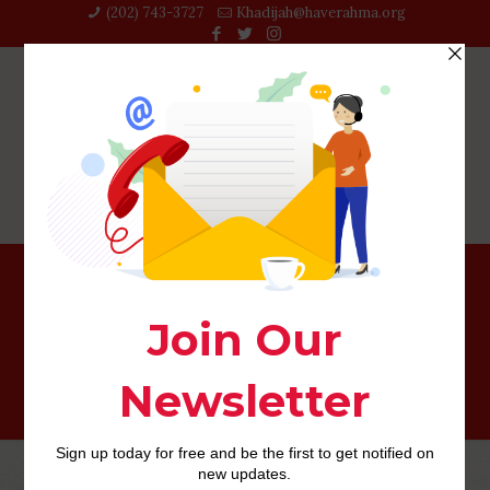
(202) 743-3727‬
Khadijah@haverahma.org
Para cuando pagar el monto anual, una reente