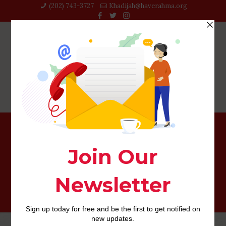
(202) 743-3727‬
Khadijah@haverahma.org
Per di piu, i minori di 18 anni non possono appressarsi
per questa spianata