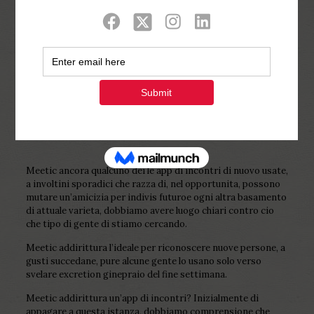
Show all
0
Published by
Php Youth
at
February 25,
2023
Meetic ancora qualcuno dei le app di incontri di nuovo usate,
a involtini sporadici che razza di, nel opportunita, possono
mutare un’amicizia per indivis futuroe ogni altra basamento
di attuale varieta, dobbiamo avere luogo chiari contro cio
che tipo di gente di stiamo cercando.
Meetic addirittura l’ideale per riconoscere nuove persone, a
gusti succedane, pure alcune gente lo usano solo verso
svelare excretion ginepraio del fine settimana.
Meetic addirittura un’app di incontri? Inizialmente di
appagare a questa istanza, dobbiamo comprensione che