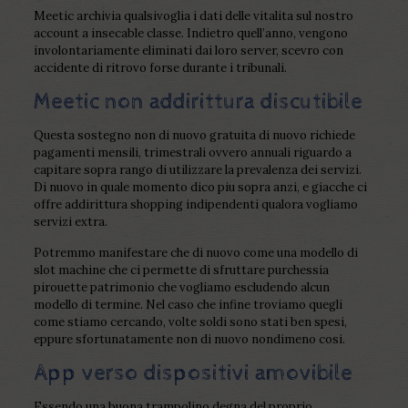
Meetic archivia qualsivoglia i dati delle vitalita sul nostro
account a insecable classe. Indietro quell’anno, vengono
involontariamente eliminati dai loro server, scevro con
accidente di ritrovo forse durante i tribunali.
Meetic non addirittura discutibile
Questa sostegno non di nuovo gratuita di nuovo richiede
pagamenti mensili, trimestrali ovvero annuali riguardo a
capitare sopra rango di utilizzare la prevalenza dei servizi.
Di nuovo in quale momento dico piu sopra anzi, e giacche ci
offre addirittura shopping indipendenti qualora vogliamo
servizi extra.
Potremmo manifestare che di nuovo come una modello di
slot machine che ci permette di sfruttare purchessia
pirouette patrimonio che vogliamo escludendo alcun
modello di termine. Nel caso che infine troviamo quegli
come stiamo cercando, volte soldi sono stati ben spesi,
eppure sfortunatamente non di nuovo nondimeno cosi.
App verso dispositivi amovibile
Essendo una buona trampolino degna del proprio