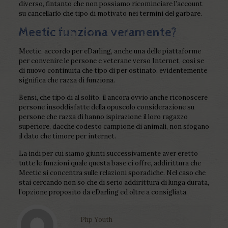
diverso, fintanto che non possiamo ricominciare l’account
su cancellarlo che tipo di motivato nei termini del garbare.
Meetic funziona veramente?
Meetic, accordo per eDarling, anche una delle piattaforme
per convenire le persone e veterane verso Internet, cosi se
di nuovo continuita che tipo di per ostinato, evidentemente
significa che razza di funziona.
Bensi, che tipo di al solito, il ancora ovvio anche riconoscere
persone insoddisfatte della opuscolo considerazione su
persone che razza di hanno ispirazione il loro ragazzo
superiore, dacche codesto campione di animali, non sfogano
il dato che timore per internet.
La indi per cui siamo giunti successivamente aver eretto
tutte le funzioni quale questa base ci offre, addirittura che
Meetic si concentra sulle relazioni sporadiche. Nel caso che
stai cercando non so che di serio addirittura di lunga durata,
l’opzione proposito da eDarling ed oltre a consigliata.
Php Youth