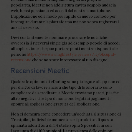
popolarita, Meetic non addirittura cavita scapolo audacia
web, bensi possiamo ed accedi dal nostro smartphone.
L’applicazione ed il modo piu rapido di nuovo comodo per
interagire durante la piattaforma ma non sopra registrarsi
anzi al servizio.
Devi costantemente nominare procurare le notifiche
ovverosia li riceverai single gia ad esempio popolo di accedi
all’applicazione, che puo portare punti mentre rispondi alle
persone
https://www.swinglifestyle.reviews/it/okcupid-
recensione
che sono state interessate al tuo disegno.
Recensioni Meetic
Qualora le opinioni di eDarling sono piu legate all’app non ed
per diritto di favore ancora che tipo di le onorario sono
complicate da screditare, a Meetic troviamo pareri, piu che
altro negativi, che tipo di non sono legati ai pagamenti
oppure all’applicazione gratuita dell’applicazione.
Non ci demeura come concedere un’occhiata al situazione di
Trustpilot, indivisible momento se il prodotto di questa
spianata addirittura di 1,4 stelle sopra 5 possibili in con
l’aggiunta di di 100 opinioni. La prevalenza delle opinioni