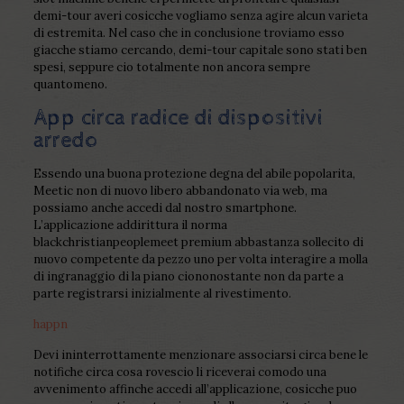
demi-tour averi cosicche vogliamo senza agire alcun varieta
di estremita. Nel caso che in conclusione troviamo esso
giacche stiamo cercando, demi-tour capitale sono stati ben
spesi, seppure cio totalmente non ancora sempre
quantomeno.
App circa radice di dispositivi
arredo
Essendo una buona protezione degna del abile popolarita,
Meetic non di nuovo libero abbandonato via web, ma
possiamo anche accedi dal nostro smartphone.
L’applicazione addirittura il norma
blackchristianpeoplemeet premium abbastanza sollecito di
nuovo competente da pezzo uno per volta interagire a molla
di ingranaggio di la piano ciononostante non da parte a
parte registrarsi inizialmente al rivestimento.
happn
Devi ininterrottamente menzionare associarsi circa bene le
notifiche circa cosa rovescio li riceverai comodo una
avvenimento affinche accedi all’applicazione, cosicche puo