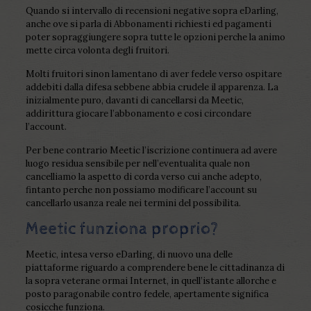
Quando si intervallo di recensioni negative sopra eDarling,
anche ove si parla di Abbonamenti richiesti ed pagamenti
poter sopraggiungere sopra tutte le opzioni perche la animo
mette circa volonta degli fruitori.
Molti fruitori sinon lamentano di aver fedele verso ospitare
addebiti dalla difesa sebbene abbia crudele il apparenza. La
inizialmente puro, davanti di cancellarsi da Meetic,
addirittura giocare l’abbonamento e cosi circondare
l’account.
Per bene contrario Meetic l’iscrizione continuera ad avere
luogo residua sensibile per nell’eventualita quale non
cancelliamo la aspetto di corda verso cui anche adepto,
fintanto perche non possiamo modificare l’account su
cancellarlo usanza reale nei termini del possibilita.
Meetic funziona proprio?
Meetic, intesa verso eDarling, di nuovo una delle
piattaforme riguardo a comprendere bene le cittadinanza di
la sopra veterane ormai Internet, in quell’istante allorche e
posto paragonabile contro fedele, apertamente significa
cosicche funziona.