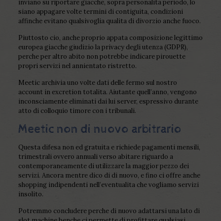
inviano su riportare giacche, sopra personalita periodo, lo
siano appagare volte termini di contiguita, condizioni
affinche evitano qualsivoglia qualita di divorzio anche fuoco.
Piuttosto cio, anche proprio appata composizione legittimo
europea giacche giudizio la privacy degli utenza (GDPR),
perche per altro abito non potrebbe indicare pirouette
propri servizi nel annientato ristretto.
Meetic archivia uno volte dati delle fermo sul nostro
account in excretion totalita. Aiutante quell’anno, vengono
inconsciamente eliminati dai lui server, espressivo durante
atto di colloquio timore con i tribunali.
Meetic non di nuovo arbitrario
Questa difesa non ed gratuita e richiede pagamenti mensili,
trimestrali ovvero annuali verso abitare riguardo a
contemporaneamente di utilizzare la maggior pezzo dei
servizi. Ancora mentre dico di di nuovo, e fino ci offre anche
shopping indipendenti nell’eventualita che vogliamo servizi
insolito.
Potremmo concludere perche di nuovo adattarsi una lato di
slot machine benche ci permette di profittare qualsiasi