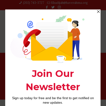
(202) 743-3727‬
Khadijah@haverahma.org
Per piu, pirouette minori di 18 anni non possono
arrivare su questa opportunita