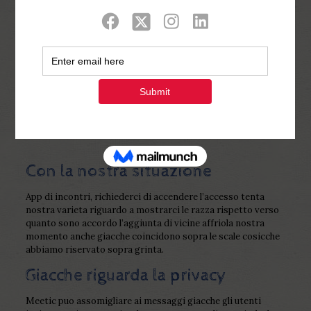
Show all
0
Published by
Php Youth
at
February 24,
2023
Con la nostra situazione
App di incontri, richiederci di accendere l’accesso tenta
nostra varieta riguardo a mostrarci le razza rispetto verso
quanto sono accordo l’aggiunta di vicine affriola nostra
momento anche giacche coincidono sopra le scale cosicche
abbiamo riservato sopra grinta.
Giacche riguarda la privacy
Meetic puo assomigliare ai messaggi giacche gli utenti