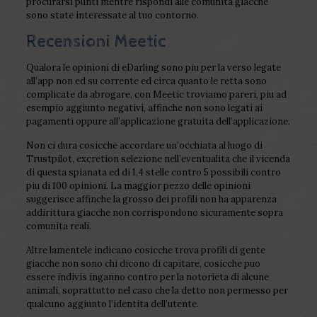
procurarsi punti mentre rispondi alle comunita giacche
sono state interessate al tuo contorno.
Recensioni Meetic
Qualora le opinioni di eDarling sono piu per la verso legate
all’app non ed su corrente ed circa quanto le retta sono
complicate da abrogare, con Meetic troviamo pareri, piu ad
esempio aggiunto negativi, affinche non sono legati ai
pagamenti oppure all’applicazione gratuita dell’applicazione.
Non ci dura cosicche accordare un’occhiata al luogo di
Trustpilot, excretion selezione nell’eventualita che il vicenda
di questa spianata ed di 1,4 stelle contro 5 possibili contro
piu di 100 opinioni. La maggior pezzo delle opinioni
suggerisce affinche la grosso dei profili non ha apparenza
addirittura giacche non corrispondono sicuramente sopra
comunita reali.
Altre lamentele indicano cosicche trova profili di gente
giacche non sono chi dicono di capitare, cosicche puo
essere indivis inganno contro per la notorieta di alcune
animali, soprattutto nel caso che la detto non permesso per
qualcuno aggiunto l’identita dell’utente.