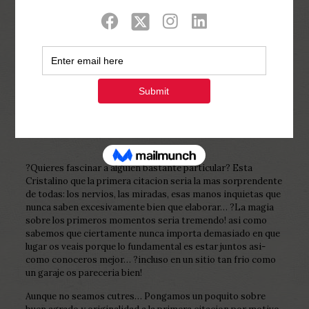
Show all
0
Published by
Php Youth
at
February 5,
2023
?Quieres fascinar a alguien bastante particular? Esta
Cristalino que la primera citacion seri­a la mas sorprendente
de todas: los nervios, las miradas, esas manos inquietas que
nunca saben excesivamente bien que elaborar… ?La magia
sobre los primeros momentos seri­a tremendo! asi­ como
sabemos que ciertamente nunca importa demasiado en que
lugar os veais porque lo fundamental es estar juntos asi­
como conoceros mejor… ?incluso en un sitio tan frio como
un garaje os pareceria bien!
Aunque no seamos cutres… Pongamos un poquito sobre