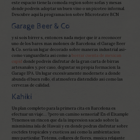
este espacio tiene la comoda region sobre sofas y mesas
donde podreis adoptar un buen vino o un picoteo informal.
Descubre aqui la programacion sobre Microteatre BCN
Garage Beer & Co
y si sois birrer s, entonces nada mejor que ir a reconocer
uno de los bares mas molones de Barcelona: el Garage Beer
& Co. seri­a un lugar decorado sobre maneras industrial asi­
como vanguardista asi­ como a
borrar cuenta de mexican
cupid
donde podreis disfrutar de la gran carta de birras
artesanales y, por caso, degustar su propia formacion: la
Garage IPA. Un lugar excesivamente modernete a donde
abunda el buen rollo, el atmosfera distendido asi­ como las
cervezas de calidad.
Kahiki
Un plan completo para la primera cita en Barcelona es
efectuar un viaje… ?pero un camino sensorial! En el Eixample
Tenemos un rincon que da la impresion sacado sobre la
mismisima isla de Hawaii y en donde podras disfrutar sobre
cocteles tropicales y exoticos asi­ como la ambientacion
muy particular. Totems, collares de flores, musica relajante