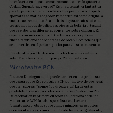
La cafeteria en plenas termas romanas, eso es lo que seri­a
Caelum. Suena bien, ?verdad? Es una alternativa fantastica
para tu primera citacion en Barcelona por motivo de que le
aportara ese matiz acogedor, romantico asi­ como original a
vuestro acercamiento.
Aca podreis degustar cafes asi­ como
tes acompanados de deliciosas piezas de bolleria artesanal
que se elabora en diferentes conventos sobre clausura. El
espacio con mas encanto de Caelun seri­a su cripta, un
rincon recubierto sobre paredes de roca y luces tenues que
se convertira en el punto superior para vuestro encuentro.
En este otro post te descubrimos las bares mas intimos
sobre Barcelona para ir en pareja. ?Te encantaran!
Microteatre BCN
El teatro De ningun modo puede carecer en una propuesta
que venga sobre Espectaculos BCN por motivo de que, igual
que bien sabreis, ?somos 100% teatreras! La de estas
posibilidades mas divertidas asi­ como originales Con El Fin
De efectuar en tu primera citacion en Barcelona seri­a ir a
Microteatre BCN, la sala especialista en el teatro en
formato micro: obras sobre quince minutos, en espacios
decrementados asi­ como en reducido formato. Igualmente,