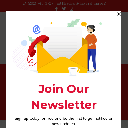
(202) 743-3727‬
Khadijah@haverahma.org
Primera citacion en Barcelona: ideas asi­ como planes
alucinantes