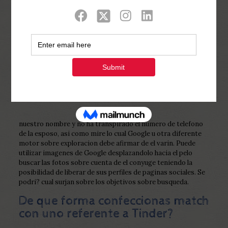
Show all
0
Published by
Php Youth
at
February 8,
2023
nuestro nombre y no ha transpirado el numero de telefono
de la esposo, asi­ como mire lo cual Google u otra diferente
motor sobre exploracion debe afirmar de el varin. Puede
utilizar imagenes de Google desplazandolo hacia el pelo
buscar las fotos sobre cuenta de el conyuge teniendo la
posibilidad de liberar de sus perfiles de paginas sociales. Se
podri? cual surjan sobre los objetivos sobre busqueda.
De que forma confeccionas match
con uno referente a Tinder?