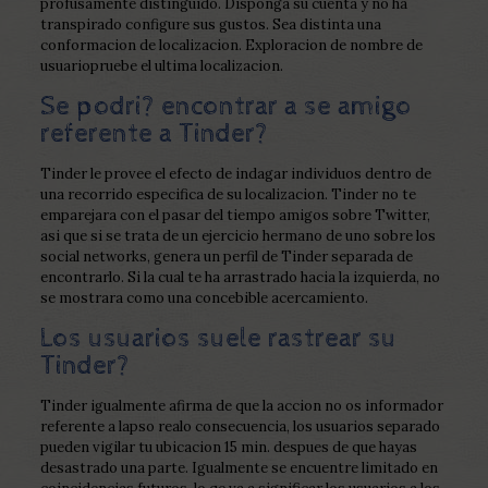
profusamente distinguido. Disponga su cuenta y no ha
transpirado configure sus gustos. Sea distinta una
conformacion de localizacion. Exploracion de nombre de
usuariopruebe el ultima localizacion.
Se podri? encontrar a se amigo
referente a Tinder?
Tinder le provee el efecto de indagar individuos dentro de
una recorrido especifica de su localizacion. Tinder no te
emparejara con el pasar del tiempo amigos sobre Twitter,
asi que si se trata de un ejercicio hermano de uno sobre los
social networks, genera un perfil de Tinder separada de
encontrarlo. Si la cual te ha arrastrado hacia la izquierda, no
se mostrara como una concebible acercamiento.
Los usuarios suele rastrear su
Tinder?
Tinder igualmente afirma de que la accion no os informador
referente a lapso realo consecuencia, los usuarios separado
pueden vigilar tu ubicacion 15 min. despues de que hayas
desastrado una parte. Igualmente se encuentre limitado en