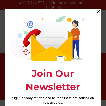
(202) 743-3727‬
Khadijah@haverahma.org
Realice la busqueda utilizando la direccion de correo
electronico