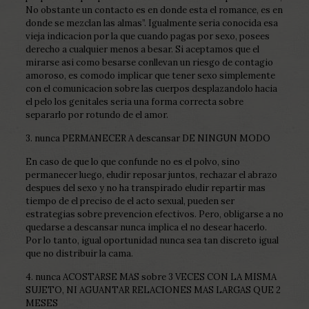
No obstante un contacto es en donde esta el romance, es en
donde se mezclan las almas”. Igualmente seri­a conocida esa
vieja indicacion por la que cuando pagas por sexo, posees
derecho a cualquier menos a besar. Si aceptamos que el
mirarse asi­ como besarse conllevan un riesgo de contagio
amoroso, es comodo implicar que tener sexo simplemente
con el comunicacion sobre las cuerpos desplazandolo hacia
el pelo los genitales seria una forma correcta sobre
separarlo por rotundo de el amor.
3. nunca PERMANECER A descansar DE NINGUN MODO
En caso de que lo que confunde no es el polvo, sino
permanecer luego, eludir reposar juntos, rechazar el abrazo
despues del sexo y no ha transpirado eludir repartir mas
tiempo de el preciso de el acto sexual, pueden ser
estrategias sobre prevencion efectivos. Pero, obligarse a no
quedarse a descansar nunca implica el no desear hacerlo.
Por lo tanto, igual oportunidad nunca sea tan discreto igual
que no distribuir la cama.
4. nunca ACOSTARSE MAS sobre 3 VECES CON LA MISMA
SUJETO, NI AGUANTAR RELACIONES MAS LARGAS QUE 2
MESES