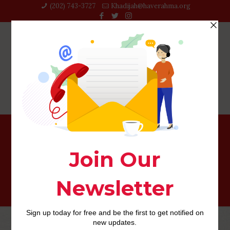
(202) 743-3727‬
Khadijah@haverahma.org
sugerencias de nunca mezclar sexo con apego