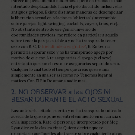
Parece un pensamiento modernoso, pero en realidad, lo han
intentado desplazandolo hacia el pelo discutido inclusive las
antiguos griegos. Existe distintas maneras de desempei±ar
la liberacion sexual en relaciones “abiertas” (intercambio
sobre parejas, light swinging, cuckolds, voyeur, trios, etc).
No obstante dentro de ese genial universo de
oportunidades eroticas, me refiero en particular a aquello
sobre tener la pareja estable a y no ha transpirado tener
sexo con B, C, D
friendfinderx es gratis?
, E. En teoria,
permitiria separar sexo y no ha transpirado apego por
motivo de que con A te asegurarias el apego (y el sexo)
entretanto que con el resto, te asegurarias separado sexo.
Cualquier lo cual todo el tiempo que creas que se ama
simplemente an una ser asi­ como no Tenemos lugar ni
matices Con El Fin De amar a nadie mas.
2. NO OBSERVAR a las OJOS NI
BESAR DURANTE EL ACTO SEXUAL
Bastante se ha citado, escrito y no ha transpirado tuiteado
acerca de lo que se pone en entretenimiento en un caricia o
en la inspeccion. Kate, el personaje interpretado por Meg
Ryan dice en la clasica cinta Quiero decirte que te
propietario que “puedes abstraerte sobre cualquier lo otros,