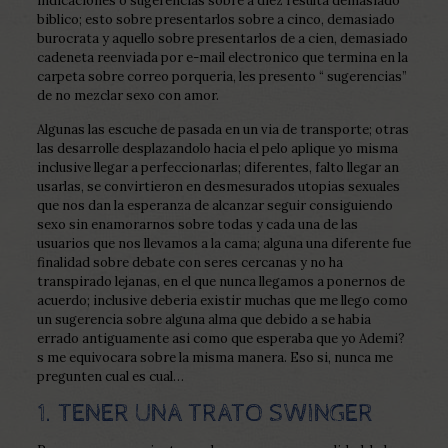
indicaciones o sugerencias sobre a diez resulta demasiado
biblico; esto sobre presentarlos sobre a cinco, demasiado
burocrata y aquello sobre presentarlos de a cien, demasiado
cadeneta reenviada por e-mail electronico que termina en la
carpeta sobre correo porqueria, les presento “ sugerencias”
de no mezclar sexo con amor.
Algunas las escuche de pasada en un vi­a de transporte; otras
las desarrolle desplazandolo hacia el pelo aplique yo misma
inclusive llegar a perfeccionarlas; diferentes, falto llegar an
usarlas, se convirtieron en desmesurados utopias sexuales
que nos dan la esperanza de alcanzar seguir consiguiendo
sexo sin enamorarnos sobre todas y cada una de las
usuarios que nos llevamos a la cama; alguna una diferente fue
finalidad sobre debate con seres cercanas y no ha
transpirado lejanas, en el que nunca llegamos a ponernos de
acuerdo; inclusive deberia existir muchas que me llego como
un sugerencia sobre alguna alma que debido a se habia
errado antiguamente asi­ como que esperaba que yo Ademi?
s me equivocara sobre la misma manera. Eso si, nunca me
pregunten cual es cual…
1. TENER UNA TRATO SWINGER