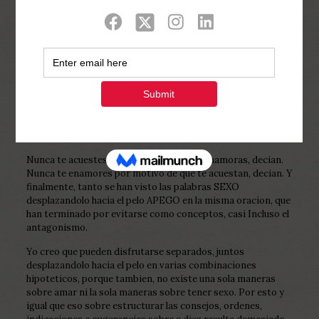
Show all
0
Published by
Php Youth
at
December 14,
2022
Nunca te acuestes por motivo de que te enamoras, decian.
Nunca te enamores por motivo de que te acuestan, decian. Y
finalmente, tanto se han visto las palabras SEXO
desplazandolo hacia el pelo APEGO en la misma oracion, que
han terminado por evitarse como conceptos, casi Incluso el
antagonismo.
Yo creo que pueden disfrutarse separados, juntos
desplazandolo hacia el pelo en varias combinaciones
hipoteticos, porque tambien, no existe una sola maneras
sobre amar ni la sola maneras sobre tener sexo. Por esto y
igual que eso sobre estructurar las consejos, ordenes,