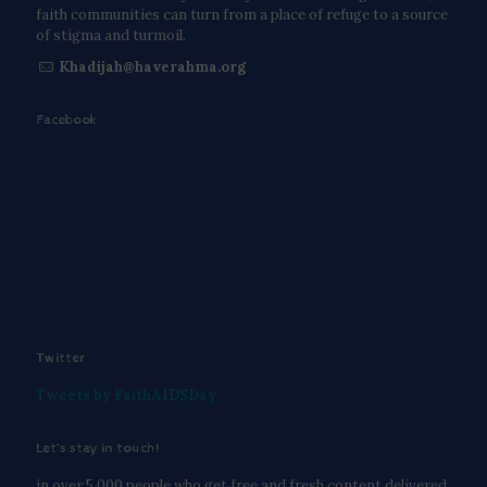
faith communities can turn from a place of refuge to a source
of stigma and turmoil.
Khadijah@haverahma.org
Facebook
Twitter
Tweets by FaithAIDSDay
Let’s stay in touch!
in over 5,000 people who get free and fresh content delivered