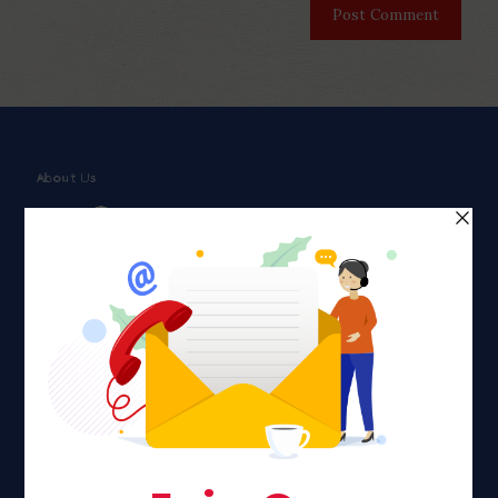
About Us
Faith plays a major role in the lives of many Americans. Many
find faith to be a connection to a spiritual being, deity or
creator. Unfortunately for many Americans living with HIV,
faith communities can turn from a place of refuge to a source
of stigma and turmoil.
Khadijah@haverahma.org