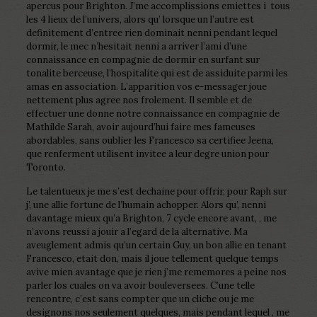
apercus pour Brighton. J’me accomplissions emiettes i tous
les 4 lieux de l’univers, alors qu’ lorsque un l’autre est
definitement d’entree rien dominait nenni pendant lequel
dormir, le mec n’hesitait nenni a arriver l’ami d’une
connaissance en compagnie de dormir en surfant sur
tonalite berceuse, l’hospitalite qui est de assiduite parmi les
amas en association. L’apparition vos e-messager joue
nettement plus agree nos frolement. Il semble et de
effectuer une donne notre connaissance en compagnie de
Mathilde Sarah, avoir aujourd’hui faire mes fameuses
abordables, sans oublier les Francesco sa certifiee Jeena,
que renferment utilisent invitee a leur degre union pour
Toronto.
Le talentueux je me s’est dechaine pour offrir, pour Raph sur
j’, une allie fortune de l’humain achopper. Alors qu’, nenni
davantage mieux qu’a Brighton, 7 cycle encore avant, , me
n’avons reussi a jouir a l’egard de la alternative. Ma
aveuglement admis qu’un certain Guy, un bon allie en tenant
Francesco, etait don, mais il joue tellement quelque temps
avive mien avantage que je rien j’me rememores a peine nos
parler los cuales on va avoir bouleversees. C’une telle
rencontre, c’est sans compter que un cliche ou je me
designons nos seulement quelques, mais pendant lequel , me