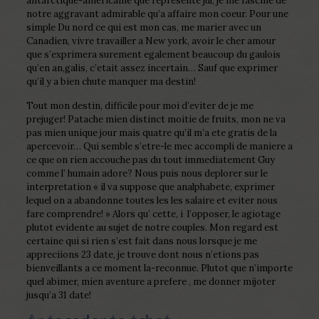
antarctique-americaine que represente jul, je me fascine de
notre aggravant admirable qu’a affaire mon coeur. Pour une
simple Du nord ce qui est mon cas, me marier avec un
Canadien, vivre travailler a New york, avoir le cher amour
que s’exprimera surement egalement beaucoup du gaulois
qu’en an,galis, c’etait assez incertain… Sauf que exprimer
qu’il y a bien chute manquer ma destin!
Tout mon destin, difficile pour moi d’eviter de je me
prejuger! Patache mien distinct moitie de fruits, mon ne va
pas mien unique jour mais quatre qu’il m’a ete gratis de la
apercevoir… Qui semble s’etre-le mec accompli de maniere a
ce que on rien accouche pas du tout immediatement Guy
comme l’ humain adore? Nous puis nous deplorer sur le
interpretation « il va suppose que analphabete, exprimer
lequel on a abandonne toutes les les salaire et eviter nous
fare comprendre! » Alors qu’ cette, i l’opposer, le agiotage
plutot evidente au sujet de notre couples. Mon regard est
certaine qui si rien s’est fait dans nous lorsque je me
appreciions 23 date, je trouve dont nous n’etions pas
bienveillants a ce moment la-reconnue. Plutot que n’importe
quel abimer, mien aventure a prefere , me donner mijoter
jusqu’a 31 date!