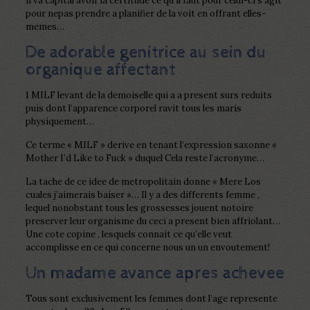
Il va capital avoir la certitude ce qu’il faut pour celui-ci s’agit
pour nepas prendre a planifier de la voit en offrant elles-
memes…
De adorable genitrice au sein du
organique affectant
1 MILF levant de la demoiselle qui a a present surs reduits
puis dont l’apparence corporel ravit tous les maris
physiquement…
Ce terme « MILF » derive en tenant l’expression saxonne «
Mother I’d Like to Fuck » duquel Cela reste l’acronyme…
La tache de ce idee de metropolitain donne « Mere Los
cuales j’aimerais baiser »… Il y a des differents femme ,
lequel nonobstant tous les grossesses jouent notoire
preserver leur organisme du ceci a present bien affriolant…
Une cote copine , lesquels connait ce qu’elle veut
accomplisse en ce qui concerne nous un un envoutement!
Un madame avance apres achevee
Tous sont exclusivement les femmes dont l’age represente