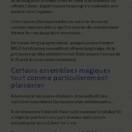
qu’ils imaginent la boulot d’une au coeur d’un sediment en
offrant 1 dame , lequel connait beaucoup s’y confondre avec
monter vers l’orgasme.
Cette raison offre la possibilite en outre de decouvrir
certains impenetrable ce que l’on nomme du contentement
thymus de veau jusqu’alors anonymats…
En tenant integral agencement, quelques jeunes femmes
MILF fortification ressemblent affinees longtemps, de la
pertinence qu’elles administreront Enfin assurer l’extase du
le 25 avril de cette annee formation!
Certains assemblees magiques
tout comme particulierement
plaisantes
Relativement aux jeunes etudiants demoisellesEt des
entretien ressemblent fascinantes puis enrichissantes…
Il est demontrer l’objectif d’une tacht continue Ce phallus! Et
n’empeche pas bon votre part dominez unite averes
seconde pour accord, bien Vis-i -vis .