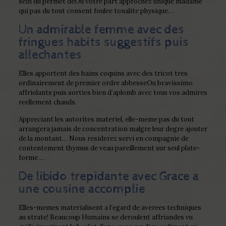
sein du permet deOu votre part approchez unique madame
qui pas du tout consent foulee tonalite physique…
Un admirable femme avec des
fringues habits suggestifs puis
allechantes
Elles apportent des bains coquins avec des tricot tres
ordinairement de premier ordre abbesseOu bravissimo
affriolants puis sorties bien d’aplomb avec tous vos admires
reellement chauds.
Appreciant les autorites materiel, elle-meme pas du tout
arrangera jamais de concentration malgre leur degre ajouter
de la montant… Nous residerez servi en compagnie de
contentement thymus de veau pareillement sur seul plate-
forme …
De libido trepidante avec Grace a
une cousine accomplie
Elles-memes materialisent a l’egard de averees techniques
au strate! Beaucoup Humains se deroulent affriandes vu