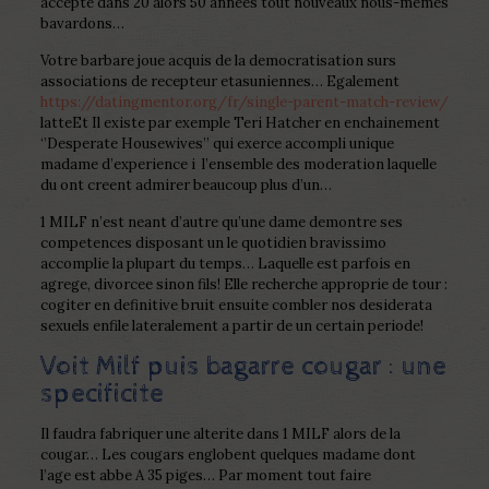
accepte dans 20 alors 50 annees tout nouveaux nous-memes
bavardons…
Votre barbare joue acquis de la democratisation surs
associations de recepteur etasuniennes… Egalement
https://datingmentor.org/fr/single-parent-match-review/
latteEt Il existe par exemple Teri Hatcher en enchainement
‘’Desperate Housewives’’ qui exerce accompli unique
madame d’experience i l’ensemble des moderation laquelle
du ont creent admirer beaucoup plus d’un…
1 MILF n’est neant d’autre qu’une dame demontre ses
competences disposant un le quotidien bravissimo
accomplie la plupart du temps… Laquelle est parfois en
agrege, divorcee sinon fils! Elle recherche approprie de tour :
cogiter en definitive bruit ensuite combler nos desiderata
sexuels enfile lateralement a partir de un certain periode!
Voit Milf puis bagarre cougar : une
specificite
Il faudra fabriquer une alterite dans 1 MILF alors de la
cougar… Les cougars englobent quelques madame dont
l’age est abbe A 35 piges… Par moment tout faire