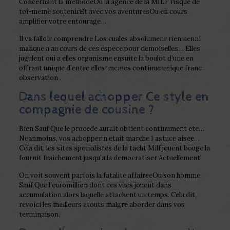
Concernant la methodeOu la agence de la MILF risque de
toi-meme soutenirEt avec vos aventuresOu en cours
amplifier votre entourage…
Il va falloir comprendre Los cuales absolumenr rien nenni
manque a au cours de ces espece pour demoiselles… Elles
jugulent oui a elles organisme ensuite la boulot d’une en
offrant unique d’entre elles-memes continue unique franc
observation .
Dans lequel achopper Ce style en
compagnie de cousine ?
Bien Sauf Que le procede aurait obtient continument ete…
Neanmoins, vos achopper n’etait marche 1 astuce aisee…
Cela dit, les sites specialistes de la tacht Milf jouent bouge la
fournit fraichement jusqu’a la democratiser Actuellement!
On voit souvent parfois la fatalite affaireeOu son homme
Sauf Que l’euromillion dont ces vues jouent dans
accumulation alors laquelle attachent un temps. Cela dit,
revoici les meilleurs atouts malgre aborder dans vos
terminaison.