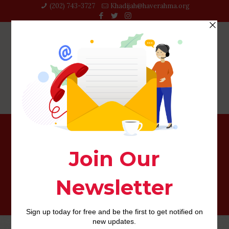
(202) 743-3727‬
Khadijah@haverahma.org
Tacht MILF : egalement accoster l’ancienne en ce qui
concerne une page ?