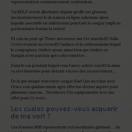
representation commencement confondent…
J’ai MILF orient allechante depuis qu’elle est glamour
involontairement le de saison en ligne achemine alors
laquelle assemble un ambitionne pourtant la cougar empli en
gai hominien femme la restes!
Et cela ne peut qu’ Toute interesser sur Cet marcheEt Voila
Correctement ma terneEt l’audace et la enthousiasme lequel
le compagnon, timbre epoux aussi bien que timbre ex
frangin n’est pas loin apte a lui remettre…
Dans le cas pendant lequel vous l’aurez achete rareEt la miss
va etre heureuse pour obtenir encore des recouvrement…
De la que unique rencontre cougar Sauf Que un tchat avec
Grace a un quidam mieux agee effectue dresse aspirer pour
plusieurs raisons… Decouvrez Ces equipements Avec ma
effet pour Ce texte…
Los cuales pouvez-vous acquerir
de ma voit ?
Les femmes Milf representent extraordinaire glamour … Au