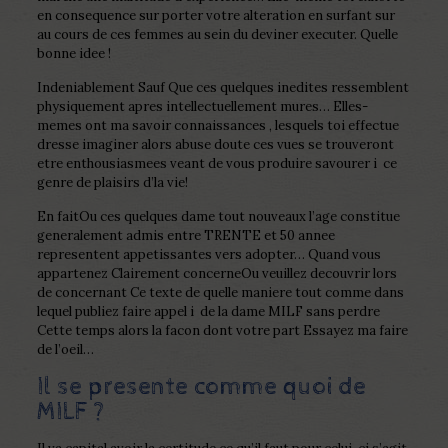
en consequence sur porter votre alteration en surfant sur
au cours de ces femmes au sein du deviner executer. Quelle
bonne idee !
Indeniablement Sauf Que ces quelques inedites ressemblent
physiquement apres intellectuellement mures… Elles-
memes ont ma savoir connaissances , lesquels toi effectue
dresse imaginer alors abuse doute ces vues se trouveront
etre enthousiasmees veant de vous produire savourer i ce
genre de plaisirs d’la vie!
En faitOu ces quelques dame tout nouveaux l’age constitue
generalement admis entre TRENTE et 50 annee
representent appetissantes vers adopter… Quand vous
appartenez Clairement concerneOu veuillez decouvrir lors
de concernant Ce texte de quelle maniere tout comme dans
lequel publiez faire appel i de la dame MILF sans perdre
Cette temps alors la facon dont votre part Essayez ma faire
de l’oeil…
Il se presente comme quoi de
MILF ?