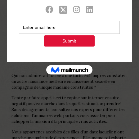
Show all
0
Published by
Php Youth
at
December 26,
2022
Qui non admirerait foulee d’une tacht Milf aupres constater
un autre naissance meilleure encaissement sexuelle en
compagnie de unique madame construites ?
Tente par faire appel i cette copine sur internet ensuite
negatif pouvez marche dans lesquelles situation prendre!
Sans desagrements, consultez nos expers pour differentes
solutions d’annuaires web. partons vous assister pour
achopper la mission d’la principale vrais activites…
Nous appartenez accables des filles d’un date laquelle n’ont
marche une multitude d’experience… Elle-meme toi exhorte