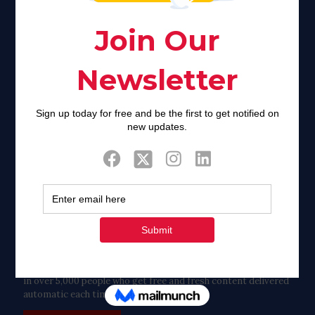
Khadijah@haverahma.org
Facebook
Twitter
Tweets by FaithAIDSDay
Let’s stay in touch!
in over 5,000 people who get free and fresh content delivered
automatic each time we publish.