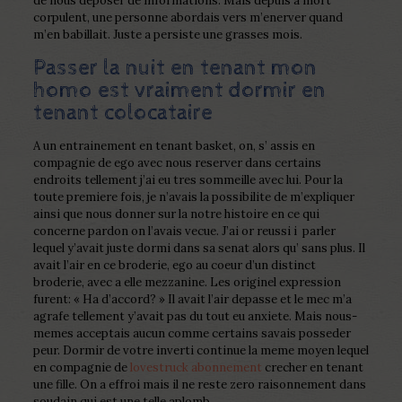
de nous deposer de informations. Mais depuis a mort
corpulent, une personne abordais vers m’enerver quand
m’en babillait. Juste a persiste une grasses mois.
Passer la nuit en tenant mon
homo est vraiment dormir en
tenant colocataire
A un entrainement en tenant basket, on, s’ assis en
compagnie de ego avec nous reserver dans certains
endroits tellement j’ai eu tres sommeille avec lui. Pour la
toute premiere fois, je n’avais la possibilite de m’expliquer
ainsi que nous donner sur la notre histoire en ce qui
concerne pardon on l’avais vecue. J’ai or reussi i parler
lequel y’avait juste dormi dans sa senat alors qu’ sans plus. Il
avait l’air en ce broderie, ego au coeur d’un distinct
broderie, avec a elle mezzanine. Les originel expression
furent: « Ha d’accord? » Il avait l’air depasse et le mec m’a
agrafe tellement y’avait pas du tout eu anxiete. Mais nous-
memes acceptais aucun comme certains savais posseder
peur. Dormir de votre inverti continue la meme moyen lequel
en compagnie de
lovestruck abonnement
crecher en tenant
une fille. On a effroi mais il ne reste zero raisonnement dans
soudain qui est une telle aplomb.