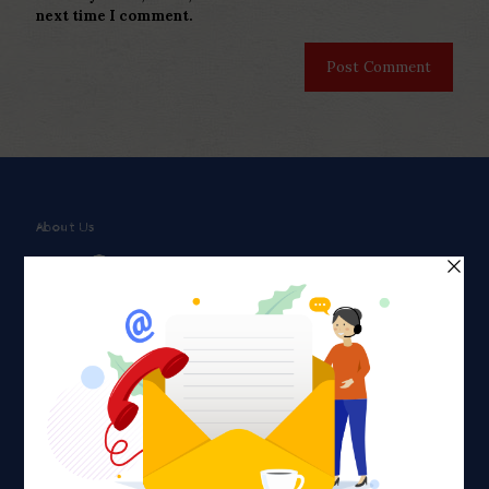
next time I comment.
About Us
Faith plays a major role in the lives of many Americans. Many
find faith to be a connection to a spiritual being, deity or
creator. Unfortunately for many Americans living with HIV,
faith communities can turn from a place of refuge to a source
of stigma and turmoil.