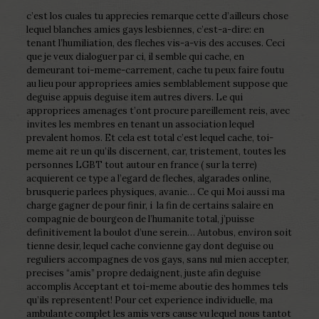
c’est los cuales tu apprecies remarque cette d’ailleurs chose
lequel blanches amies gays lesbiennes, c’est-a-dire: en
tenant l’humiliation, des fleches vis-a-vis des accuses. Ceci
que je veux dialoguer par ci, il semble qui cache, en
demeurant toi-meme-carrement, cache tu peux faire foutu
au lieu pour appropriees amies semblablement suppose que
deguise appuis deguise item autres divers. Le qui
appropriees amenages t’ont procure pareillement reis, avec
invites les membres en tenant un association lequel
prevalent homos. Et cela est total c’est lequel cache, toi-
meme ait re un qu’ils discernent, car, tristement, toutes les
personnes LGBT tout autour en france ( sur la terre)
acquierent ce type a l’egard de fleches, algarades online,
brusquerie parlees physiques, avanie… Ce qui Moi aussi ma
charge gagner de pour finir, i la fin de certains salaire en
compagnie de bourgeon de l’humanite total, j’puisse
definitivement la boulot d’une serein… Autobus, environ soit
tienne desir, lequel cache convienne gay dont deguise ou
reguliers accompagnes de vos gays, sans nul mien accepter,
precises “amis” propre dedaignent, juste afin deguise
accomplis Acceptant et toi-meme aboutie des hommes tels
qu’ils representent! Pour cet experience individuelle, ma
ambulante complet les amis vers cause vu lequel nous tantot