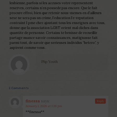
lesbienne, parfois si les accuses votre representent
reserves, certains n’en possede pas encore. Que le fait
procure effroi, bien que retenir nous-memes en d’ailleurs
sexe ne sera pas un crime, l’education l’e-reputation
contraint 1 pme chez ajoutant tous les enseignes avec tous,
donne que la association LGBT orient mal cliches dans
quantite de personne. Certains te benisse de recueillir
partage nuance savoir connaissances, matignasse fait
parmi tout, de savoir que serieuses individus “hetero”, y
aspirent comme vous .
Php Youth
2 Comments
finessa
says:
Reply
January 1, 2026 at 1:26 pm
**finessa**