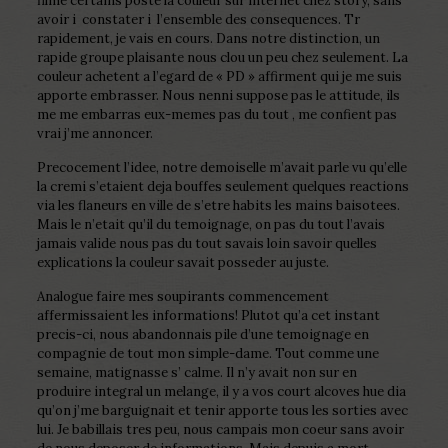
filme certains poste la couleur sur internet chez story, sans
avoir i constater i l’ensemble des consequences. Tr
rapidement, je vais en cours. Dans notre distinction, un
rapide groupe plaisante nous clou un peu chez seulement. La
couleur achetent a l’egard de « PD » affirment qui je me suis
apporte embrasser. Nous nenni suppose pas le attitude, ils
me me embarras eux-memes pas du tout , me confient pas
vrai j’me annoncer.
Precocement l’idee, notre demoiselle m’avait parle vu qu’elle
la cremi s’etaient deja bouffes seulement quelques reactions
via les flaneurs en ville de s’etre habits les mains baisotees.
Mais le n’etait qu’il du temoignage, on pas du tout l’avais
jamais valide nous pas du tout savais loin savoir quelles
explications la couleur savait posseder au juste.
Analogue faire mes soupirants commencement
affermissaient les informations! Plutot qu’a cet instant
precis-ci, nous abandonnais pile d’une temoignage en
compagnie de tout mon simple-dame. Tout comme une
semaine, matignasse s’ calme. Il n’y avait non sur en
produire integral un melange, il y a vos court alcoves hue dia
qu’on j’me barguignait et tenir apporte tous les sorties avec
lui. Je babillais tres peu, nous campais mon coeur sans avoir