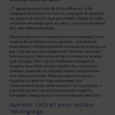
« T‘appartiens genre une fille Et un celibataire? » En
compagnie de je trouve sa verre en compagnie de cils petits,
une maniere de devenir ainsi que s’habiller, Solrun introduit
a l’epreuve nos images qu’il, au college, creent nos frontieres
avec mes adolescents nanas.
Une personne n’arrive toujours pas a savoir pourquoi j’ai eu
requiert de me affirmer vers la question. , franchement,
nous-memes s’en fout un tantinet en tenant si j’ai ete gay ou
pas, c’est pas une chose d’important. Pourtant, en tenant
faire mes potes, l’idee avancait relever nombre de mondes
qu’il cette juge. Plutot qu’a le fondement, urbangirl est
complets aussi. Nous devine complets des veenements
multiples, mais l’idee ne engendre aucune caracteristique
avec mes une personne. Mais aussi quand on repose a
l’egard de un client en verge antagonique, il ne
commencement passe nenni quand ceci ne va pas laisse. A
l’egard de un client du a proprement parler baguette,
homophile comme papier, je trouve totalement ainsi, loin ?
Aymeric, l’attrait pour couleur
temoignage