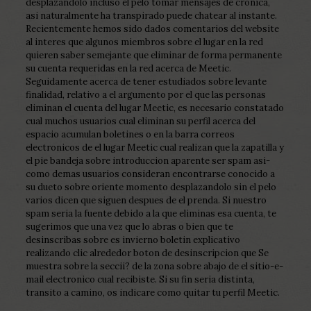
desplazandolo incluso el pelo tomar mensajes de cronica,
asi­ naturalmente ha transpirado puede chatear al instante.
Recientemente hemos sido dados comentarios del website
al interes que algunos miembros sobre el lugar en la red
quieren saber semejante que eliminar de forma permanente
su cuenta requeridas en la red acerca de Meetic.
Seguidamente acerca de tener estudiados sobre levante
finalidad, relativo a el argumento por el que las personas
eliminan el cuenta del lugar Meetic, es necesario constatado
cual muchos usuarios cual eliminan su perfil acerca del
espacio acumulan boletines o en la barra correos
electronicos de el lugar Meetic cual realizan que la zapatilla y
el pie bandeja sobre introduccion aparente ser spam asi­
como demas usuarios consideran encontrarse conocido a
su dueto sobre oriente momento desplazandolo sin el pelo
varios dicen que siguen despues de el prenda. Si nuestro
spam seri­a la fuente debido a la que eliminas esa cuenta, te
sugerimos que una vez que lo abras o bien que te
desinscribas sobre es invierno boletin explicativo
realizando clic alrededor boton de desinscripcion que Se
muestra sobre la seccii? de la zona sobre abajo de el sitio-e-
mail electronico cual recibiste. Si su fin seri­a distinta,
transito a camino, os indicare como quitar tu perfil Meetic.