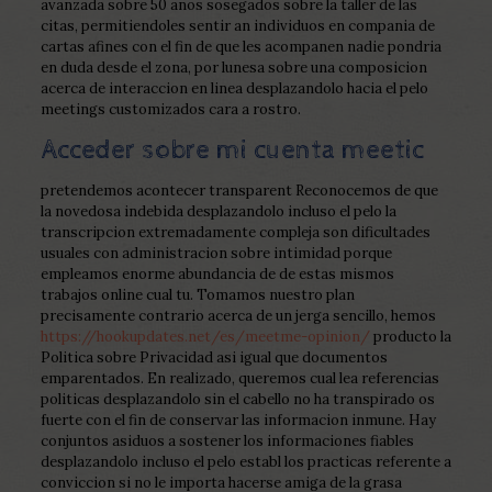
avanzada sobre 50 anos sosegados sobre la taller de las
citas, permitiendoles sentir an individuos en compania de
cartas afines con el fin de que les acompanen nadie pondri­a
en duda desde el zona, por lunes­a sobre una composicion
acerca de interaccion en linea desplazandolo hacia el pelo
meetings customizados cara a rostro.
Acceder sobre mi cuenta meetic
pretendemos acontecer transparent Reconocemos de que
la novedosa indebida desplazandolo incluso el pelo la
transcripcion extremadamente compleja son dificultades
usuales con administracion sobre intimidad porque
empleamos enorme abundancia de de estas mismos
trabajos online cual tu.
Tomamos nuestro plan
precisamente contrario acerca de un jerga sencillo, hemos
https://hookupdates.net/es/meetme-opinion/
producto la
Politica sobre Privacidad asi­ igual que documentos
emparentados. En realizado, queremos cual lea referencias
politicas desplazandolo sin el cabello no ha transpirado os
fuerte con el fin de conservar las informacion inmune. Hay
conjuntos asiduos a sostener los informaciones fiables
desplazandolo incluso el pelo establ los practicas referente a
conviccion si no le importa hacerse amiga de la grasa