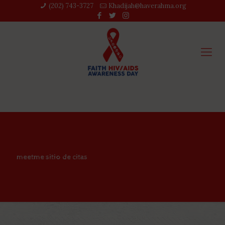
(202) 743-3727‬
Khadijah@haverahma.org
meetme sitio de citas