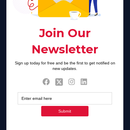
creator. Unfortunately for many Americans living with HIV,
faith communities can turn from a place of refuge to a source
of stigma and turmoil.
Khadijah@haverahma.org
Facebook
Twitter
Tweets by FaithAIDSDay
Let’s stay in touch!