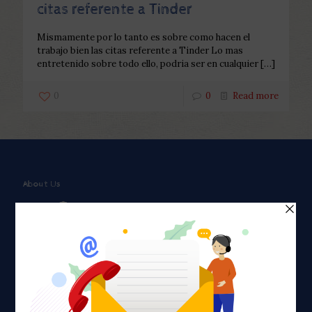
citas referente a Tinder
Mismamente por lo tanto es sobre como hacen el
trabajo bien las citas referente a Tinder Lo mas
entretenido sobre todo ello, podri­a ser en cualquier
[…]
0
0
Read more
About Us
Faith plays a major role in the lives of many Americans. Many
find faith to be a connection to a spiritual being, deity or