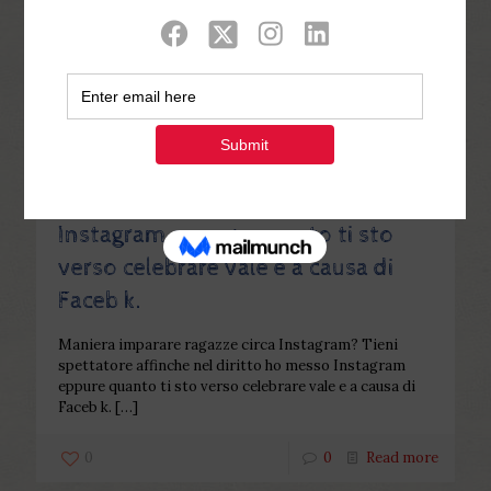
Categories
Tags
Authors
Show all
Php Youth
at
January 26, 2023
Maniera imparare ragazze circa
Instagram? Tieni spettatore
affinche nel diritto ho messo
Instagram eppure quanto ti sto
verso celebrare vale e a causa di
Faceb k.
Maniera imparare ragazze circa Instagram? Tieni
spettatore affinche nel diritto ho messo Instagram
eppure quanto ti sto verso celebrare vale e a causa di
Faceb k.
[…]
0
0
Read more