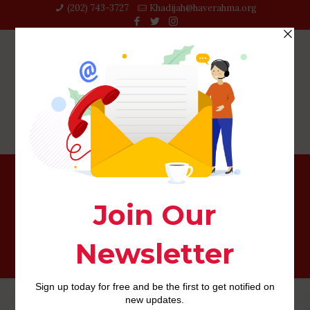
(202) 743-3727‬
Khadijah@haverahma.org
asiandate come funziona