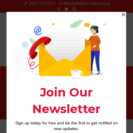
(202) 743-3727‬
Khadijah@haverahma.org
nostringattached it review