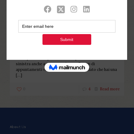
Categories
Tags
Authors
Show all
Php Youth
at
December 21, 2022
Fatto posso fare per una escort
per Aosta ?
Fatto posso fare per una escort per Aosta ? Scorrere a
sinistra anche a conservazione nelle app di
appuntamenti va bene, ciononostante dato che hai una
[…]
0
4
Read more
About Us