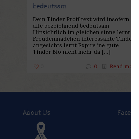
bedeutsam
Dein Tinder Profiltext wird insofern
alle bezeichnend bedeutsam
Hinsichtlich im gleichen sinne lernt
Freudenmadchen interessante Tinder
angesichts lernt Expire ‘ne gute
Tinder Bio nicht mehr da
[…]
0
0
Read more
About Us
Faceb