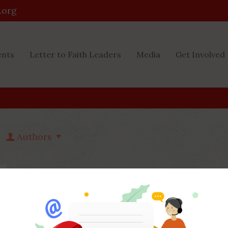
.org
ents
Letter to Faith Leaders
Media
Get Involved
Authors