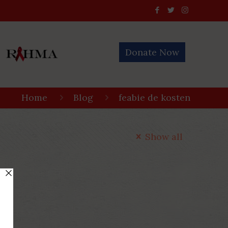
Donate Now
Home
Blog
feabie de kosten
Show all