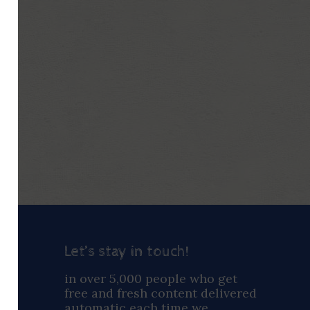
Let’s stay in touch!
ay
in over 5,000 people who get
free and fresh content delivered
automatic each time we