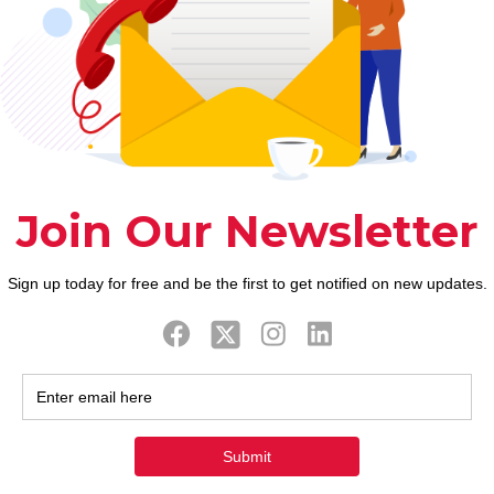
ook
Twitter
Tweets by FaithAIDSD