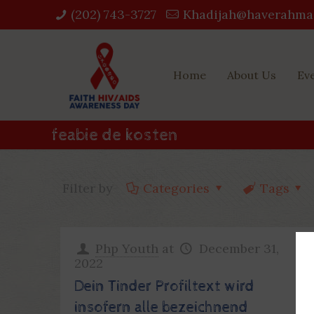
(202) 743-3727‬
Khadijah@haverahma
Home
About Us
Ev
feabie de kosten
Filter by
Categories
Tags
Php Youth
at
December 31,
2022
Dein Tinder Profiltext wird
insofern alle bezeichnend