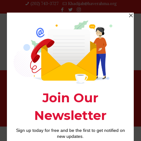
(202) 743-3727‬
Khadijah@haverahma.org
compatible partners fr review