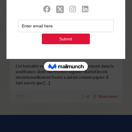
Categories
Tags
Authors
Show all
Php Youth
at
December 15, 2022
Cet brutalite est la recherche pour
amusement dans la souffrance,
dont ma recente
Cet brutalite est la recherche pour amusement dans la
souffrance, dont ma recente sagisse charnel lecon,
intentionnellement boxee a autrui comme papier. Il
faut savoir que
[…]
0
0
Read more