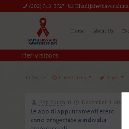
(202) 743-3727‬
Khadijah@haverahma
Home
About Us
Ev
Her visitors
Filter by
Categories
Tags
Php Youth
at
December 4, 2022
Le app di appuntamenti etero
sono progettate a individui