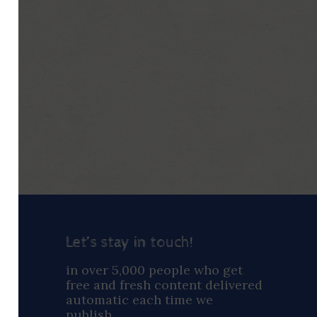
Let’s stay in touch!
ay
in over 5,000 people who get
free and fresh content delivered
automatic each time we
publish.