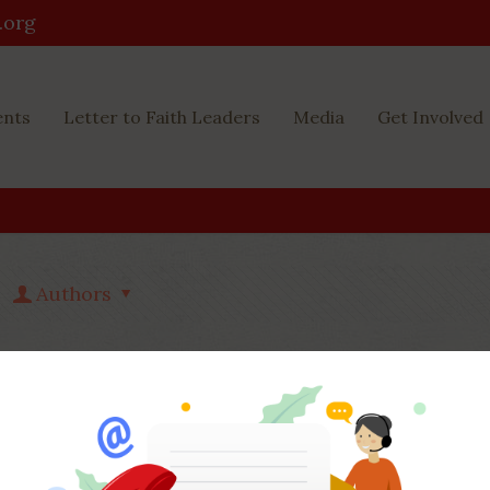
.org
ents
Letter to Faith Leaders
Media
Get Involved
Authors