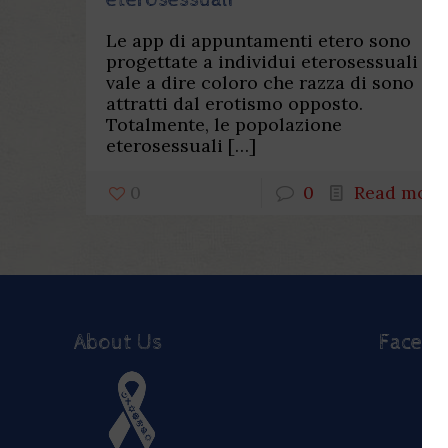
eterosessuali
Le app di appuntamenti etero sono
progettate a individui eterosessuali
vale a dire coloro che razza di sono
attratti dal erotismo opposto.
Totalmente, le popolazione
eterosessuali
[…]
0
0
Read more
About Us
Faceb