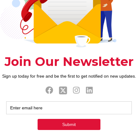
ook
Twitter
Tweets by FaithAIDSD