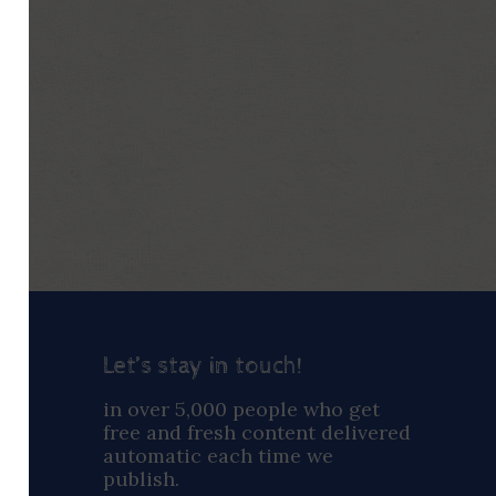
Let’s stay in touch!
ay
in over 5,000 people who get
free and fresh content delivered
automatic each time we
publish.