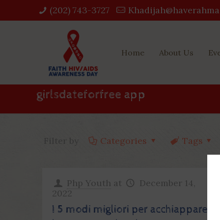
(202) 743-3727‬
Khadijah@haverahma
Home
About Us
Ev
girlsdateforfree app
Filter by
Categories
Tags
Php Youth
at
December 14,
2022
I 5 modi migliori per acchiappare