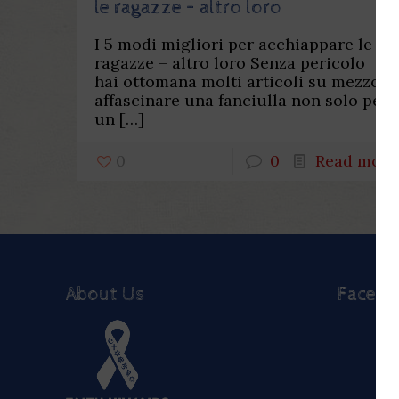
le ragazze – altro loro
I 5 modi migliori per acchiappare le
ragazze – altro loro Senza pericolo
hai ottomana molti articoli su mezzo
affascinare una fanciulla non solo per
un
[…]
0
0
Read more
About Us
Faceb