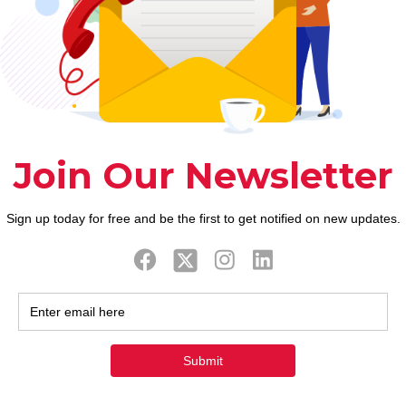
ook
Twitter
Tweets by FaithAIDSD