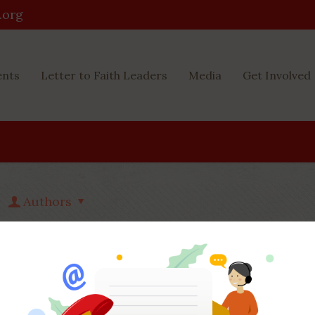
.org
ents
Letter to Faith Leaders
Media
Get Involved
Authors