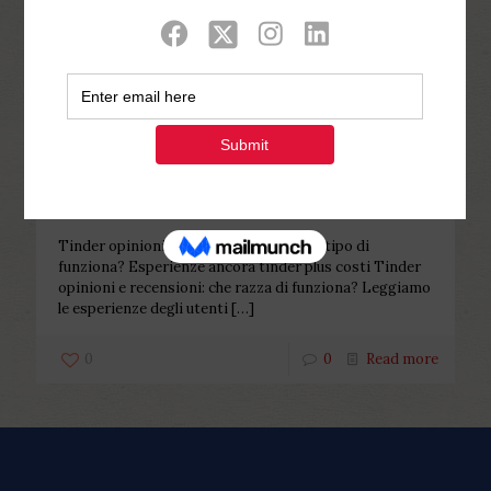
Categories
Tags
Authors
Show all
Php Youth
at
January 6, 2023
Tinder opinioni ancora recensioni:
che tipo di funziona? Esperienze
ancora tinder plus costi
Tinder opinioni ancora recensioni: che tipo di
funziona? Esperienze ancora tinder plus costi Tinder
opinioni e recensioni: che razza di funziona? Leggiamo
le esperienze degli utenti
[…]
0
0
Read more