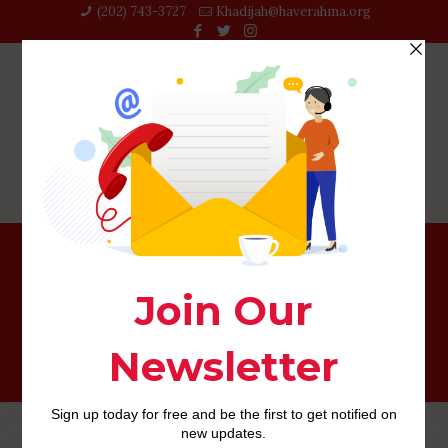
(202) 743-3727‬
Khadijah@haverahma.org
incontri di avventura accesso