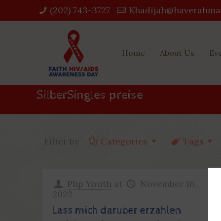
(202) 743-3727‬
Khadijah@haverahma
Home
About Us
Ev
SilberSingles preise
Filter by
Categories
Tags
Php Youth
at
November 16,
2022
Lass mich daruber erzahlen