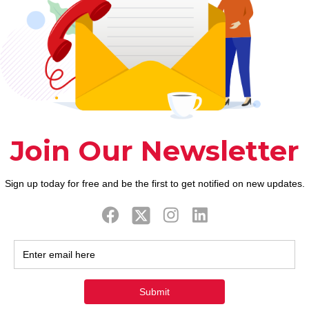
ook
Twitter
Tweets by FaithAIDSD