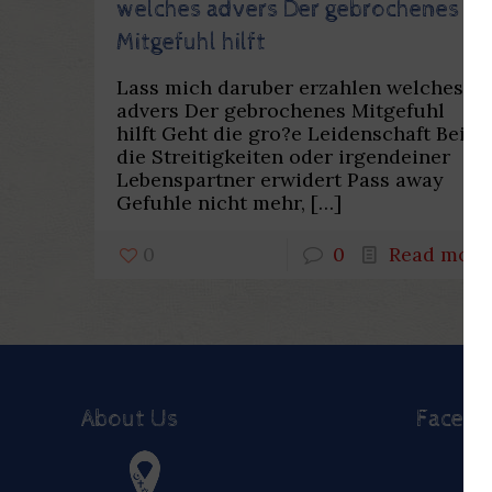
welches advers Der gebrochenes
Mitgefuhl hilft
Lass mich daruber erzahlen welches
advers Der gebrochenes Mitgefuhl
hilft Geht die gro?e Leidenschaft Bei
die Streitigkeiten oder irgendeiner
Lebenspartner erwidert Pass away
Gefuhle nicht mehr,
[…]
0
0
Read more
About Us
Faceb