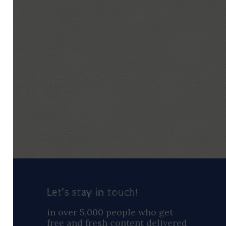
Let’s stay in touch!
ay
in over 5,000 people who get
free and fresh content delivered