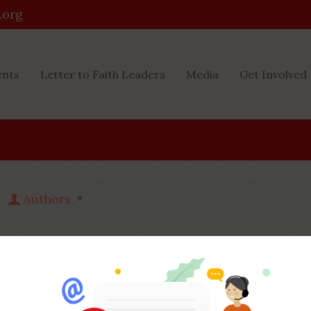
.org
ents
Letter to Faith Leaders
Media
Get Involved
Authors