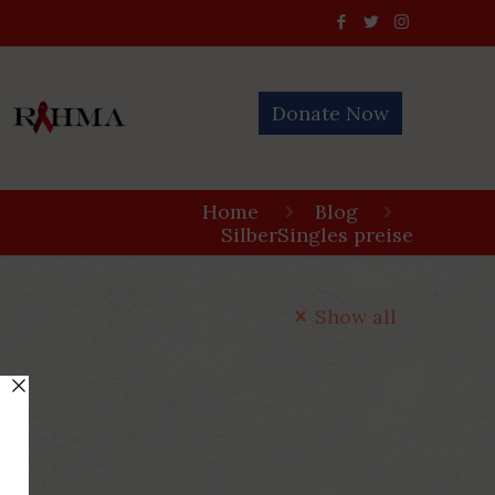
Donate Now
Home
Blog
SilberSingles preise
Show all