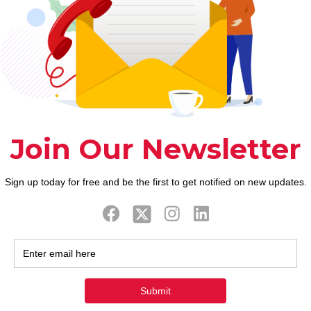
ook
Twitter
Tweets by FaithAIDSD