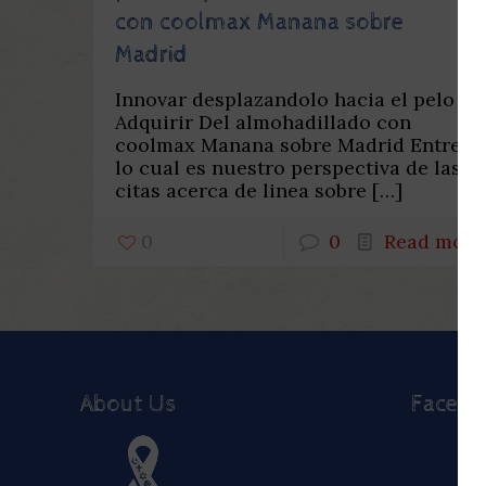
con coolmax Manana sobre
Madrid
Innovar desplazandolo hacia el pelo
Adquirir Del almohadillado con
coolmax Manana sobre Madrid Entre
lo cual es nuestro perspectiva de las
citas acerca de linea sobre
[…]
0
0
Read more
About Us
Faceb