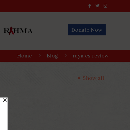
Donate Now
Home
Blog
raya es review
Show all