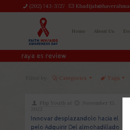
(202) 743-3727‬
Khadijah@haverahma
Home
About Us
Ev
raya es review
Filter by
Categories
Tags
Php Youth
at
November 15,
2022
Innovar desplazandolo hacia el
pelo Adquirir Del almohadillado