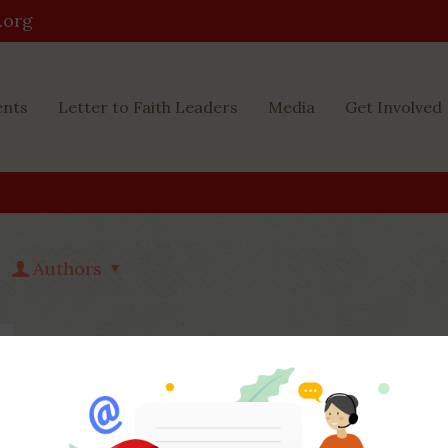
.org
ents
Letter to Faith Leaders
Media
Get Involved
Authors