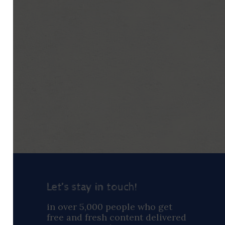
Let’s stay in touch!
ay
in over 5,000 people who get
free and fresh content delivered